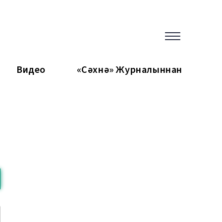
Видео
«Сәхнә» Журналыннан