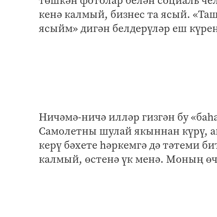
төшкән фотолар белән социаль че
кенә калмый, бизнес та ясый. «Т
ясыйм» дигән белдерүләр еш күрен
Ничәмә-ничә илләр гизгән бу «баһ
Самолетны шулай якыннан күрү, а
керү бәхете һәркемгә дә тәтеми б
калмый, өстенә үк менә. Моның өч