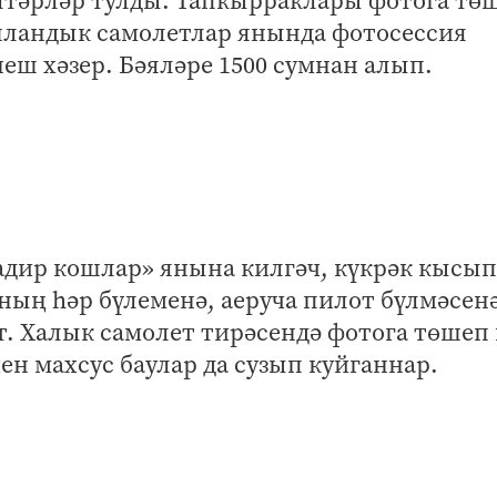
лтәрләр тулды. Тапкырраклары фотога тө
ашландык самолетлар янында фотосессия
еш хәзер. Бәяләре 1500 сумнан алып.
адир кошлар» янына килгәч, күкрәк кысып
ның һәр бүлеменә, аеруча пилот бүлмәсен
ит. Халык самолет тирәсендә фотога төшеп
ен махсус баулар да сузып куйганнар.