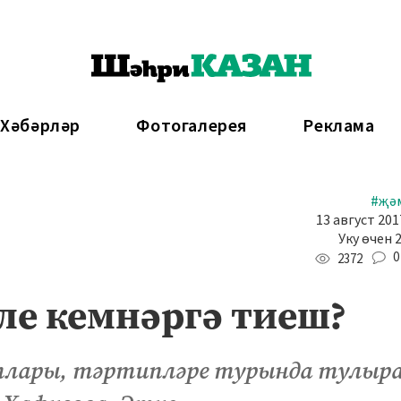
 Хәбәрләр
Фотогалерея
Реклама
#җә
13 август 201
Уку өчен 
0
2372
ле кемнәргә тиеш?
тлары, тәртипләре турында тулыр