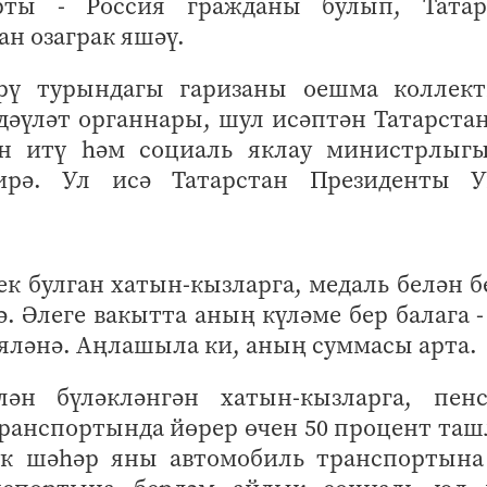
ты - Россия гражданы булып, Татар
н озаграк яшәү.
рү турындагы гаризаны оешма коллект
дәүләт органнары, шул исәптән Татарст
ин итү һәм социаль яклау министрлыг
ирә. Ул исә Татарстан Президенты У
ек булган хатын-кызларга, медаль белән б
. Әлеге вакытта аның күләме бер балага -
ияләнә. Аңлашыла ки, аның суммасы арта.
ән бүләкләнгән хатын-кызларга, пенс
транспортында йөрер өчен 50 процент та
ук шәһәр яны автомобиль транспортына