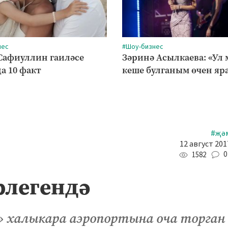
нес
#Шоу-бизнес
Сафиуллин гаиләсе
Зәринә Асылкаева: «Ул
а 10 факт
кеше булганым өчен яр
#җә
12 август 201
0
1582
рлегендә
» халыкара аэропортына оча торган