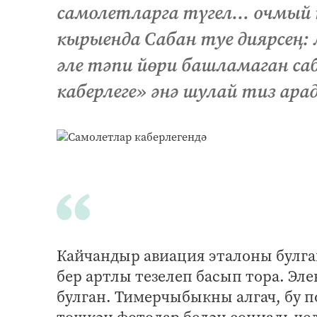
самолетларга түгел… очмый 
кырыенда Сабан туе диярсең:
әле тәпи йөри башламаган са
каберлеге» әнә шулай тиз ара
Кайчандыр авиация эталоны булган
бер артлы тезелеп басып тора. Эл
булган. Тимерчыбыкны алгач, бу 