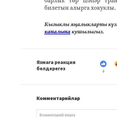
барлык төр шәһәр тра
билетын алырга хокуклы.
Кызыклы яңалыкларны күзә
каналына
кушылыгыз.
Язмага реакция
белдерегез
0
Комментарийлар