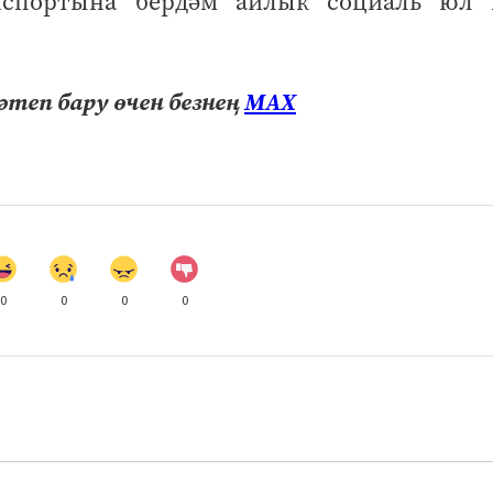
нспортына бердәм айлык социаль юл 
теп бару өчен безнең
МАХ
0
0
0
0