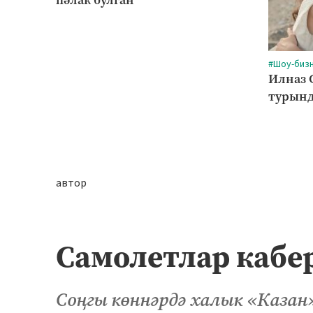
#Шоу-биз
Илназ 
турынд
автор
Самолетлар кабе
Соңгы көннәрдә халык «Казан