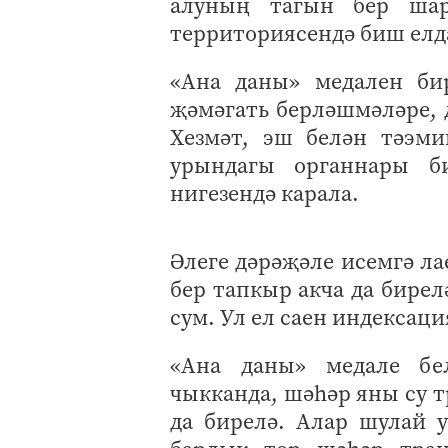
алуның тагын бер шар
территориясендә биш елда
«Ана даны» медален би
җәмәгать берләшмәләре, 
Хезмәт, эш белән тәэм
урындагы органнары б
нигезендә карала.
Әлеге дәрәҗәле исемгә ла
бер тапкыр акча да бирелә
сум. Ул ел саен индексац
«Ана даны» медале бел
чыкканда, шәһәр яны су 
да бирелә. Алар шулай 