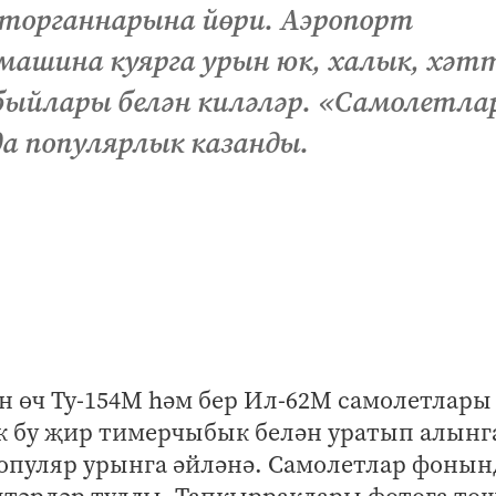
торганнарына йөри. Аэропорт
 машина куярга урын юк, халык, хәт
быйлары белән киләләр. «Самолетла
да популярлык казанды.
 өч Ту-154М һәм бер Ил-62М самолетлары 
ек бу җир тимерчыбык белән уратып алынг
популяр урынга әйләнә. Самолетлар фонын