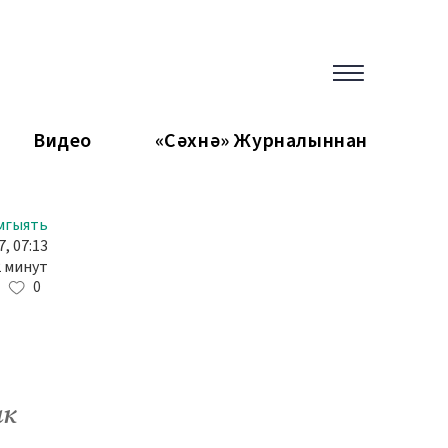
Видео
«Сәхнә» Журналыннан
мгыять
7, 07:13
2 минут
0
ак