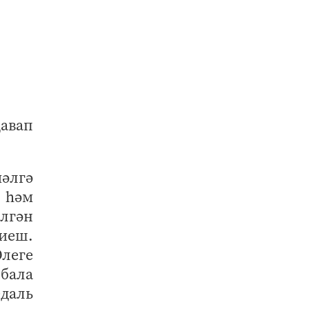
җавап
әлгә
 һәм
лгән
тиеш.
леге
 бала
едаль