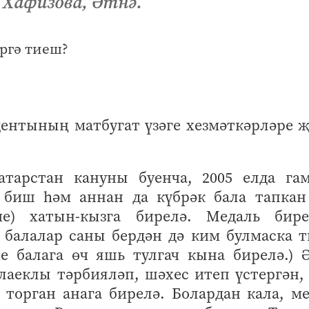
 Хафизова, Әтнә.
дентының матбугат үзәге хезмәткәрләре 
атарстан кануны буенча, 2005 елда гам
ь биш һәм аннан да күбрәк бала тапкан
үче) хатын-кызга бирелә. Медаль бире
 балалар саны бердән дә ким булмаска 
е балага өч яшь тулгач кына бирелә.) Ә
лаеклы тәрбияләп, шәхес итеп үстергән,
 торган анага бирелә. Болардан кала, м