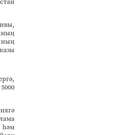
стан
ивы,
анның
ының
казы
ергә,
 5000
иягә
шлама
 һәм