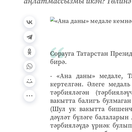
аңлатмассызмы икән? Гөлинә
Сорауга Татарстан Прези
бирә.
- «Ана даны» медале, Т
кертелгән. Әлеге медал
тәрбияләгән (тәрбиялә
вакытта балигъ булмаган
(Шул ук вакытта бишенч
дәүләт бүләге балаларын 
тәрбияләүдә үрнәк булып