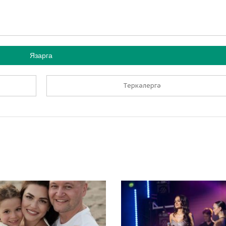
Язарга
Теркәлергә