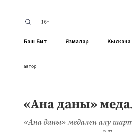
16+
Баш Бит
Язмалар
Кыскача
автор
«Ана даны» меда
«Ана даны» медален алу шар