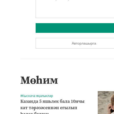
Авторлашырга
Мөһим
#Кыскача яңалыклар
Казанда 5 яшьлек бала 10нчы
кат тәрәзәсеннән егылып
һәлак булган