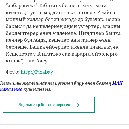
“хәбәр килә”. Табигать безне акылыгызга
килегез, туктагыз, дип кисәтә төсле. Алайса
мондый хәлләр бөтен җирдә дә булачак. Болар
барысы да кешеләрнең аңын үзгәртер, аларны
берләштерер өчен эшләнелә. Ниндидер башка
көчләр булганда, кешеләр аны җиңәр өчен
берләшә. Башка әйберләр икенче планга күчә.
Кешеләргә табигатькә сак карарга өйрәнергә
кирәк”, – ди Алсу.
Фото:
http://Pixabay
Кызыклы яңалыкларны күзәтеп бару өчен безнең
МАХ
каналына
кушылыгыз.
Яңалыклар битенә керегез