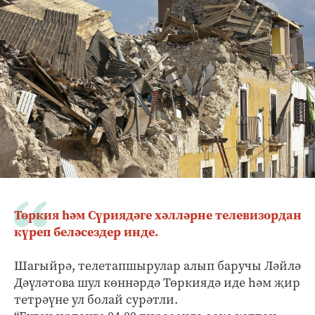
Төркия һәм Сүриядәге хәлләрне телевизордан
күреп беләсездер инде.
Шагыйрә, телетапшырулар алып баручы Ләйлә
Дәүләтова шул көннәрдә Төркиядә иде һәм җир
тетрәүне ул болай сурәтли.