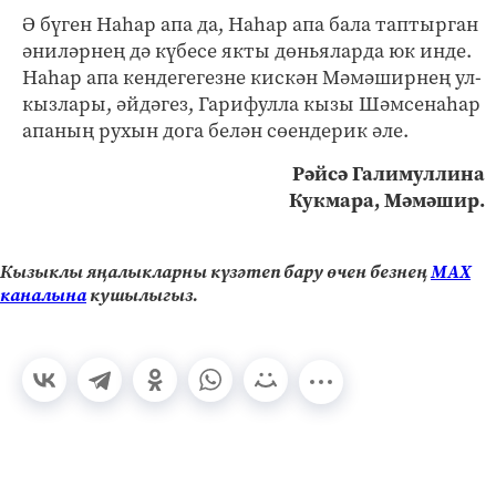
Ә бүген Наһар апа да, Наһар апа бала таптырган
әниләрнең дә күбесе якты дөньяларда юк инде.
Наһар апа кендегегезне кискән Мәмәширнең ул-
кызлары, әйдәгез, Гарифулла кызы Шәмсенаһар
апаның рухын дога белән сөендерик әле.
Рәйсә Галимуллина
Кукмара, Мәмәшир.
Кызыклы яңалыкларны күзәтеп бару өчен безнең
МАХ
каналына
кушылыгыз.