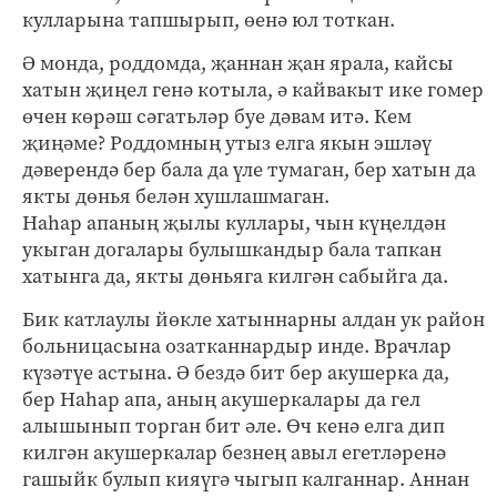
кулларына тапшырып, өенә юл тоткан.
Ә монда, роддомда, җаннан җан ярала, кайсы
хатын җиңел генә котыла, ә кайвакыт ике гомер
өчен көрәш сәгатьләр буе дәвам итә. Кем
җиңәме? Роддомның утыз елга якын эшләү
дәверендә бер бала да үле тумаган, бер хатын да
якты дөнья белән хушлашмаган.
Наһар апаның җылы куллары, чын күңелдән
укыган догалары булышкандыр бала тапкан
хатынга да, якты дөньяга килгән сабыйга да.
Бик катлаулы йөкле хатыннарны алдан ук район
больницасына озатканнардыр инде. Врачлар
күзәтүе астына. Ә бездә бит бер акушерка да,
бер Наһар апа, аның акушеркалары да гел
алышынып торган бит әле. Өч кенә елга дип
килгән акушеркалар безнең авыл егетләренә
гашыйк булып кияүгә чыгып калганнар. Аннан