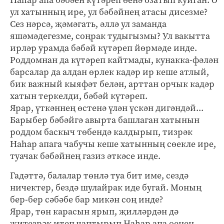
Наһар апа бәбәен күтәреп өенә озатып куйган. Ә
ул хатынның ире, ул бәбәйнең атасы дисезме?
Сез нәрсә, җәмәгать, әллә ул заманда
яшәмәдегезме, соңрак тудыгызмы? Ул вакытта
ирләр урамда бәбәй күтәреп йөрмәде инде.
Роддомнан да күтәреп кайтмады, кунакка-фәлән
барсалар да алдан өрлек кадәр ир кеше атлый,
бик важный кыяфәт белән, арттан орчык кадәр
хатын теркелди, бәбәй күтәреп.
Ярар, үткәннең өстенә үлән үскән дигәндәй...
Барыбер бәбәйгә авырта башлаган хатынын
роддом баскыч төбендә калдырып, тизрәк
Наһар апага чабучы кеше хатынның сөекле ире,
туачак бәбәйнең газиз әткәсе инде.
Гадәттә, балалар төнлә туа бит име, сездә
ничектер, бездә шулайрак иде бугай. Моның
бер-бер сәбәбе бар микән соң инде?
Ярар, төн карасын ярып, җилләрдән дә
җитезрәк итеп чаптырып Наһар апа өенең