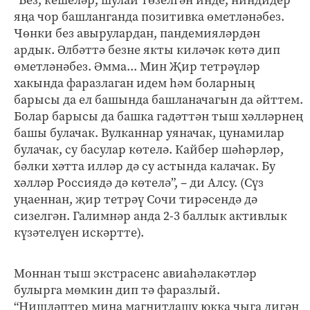
“Без, кешеләр, шулай төзелгән инде, ниндидер
яңа чор башланганда позитивка өметләнәбез.
Чөнки без авырулардан, пандемияләрдән
ардык. Әлбәттә безне якты киләчәк көтә дип
өметләнәбез. Әмма... Мин Җир тетрәүләр
хакында фаразлаган идем һәм боларның
барысы да ел башында башланачагын да әйттем.
Болар барысы да башка гадәттән тыш хәлләрнең
башы булачак. Вулканнар уяначак, цунамилар
булачак, су басулар көтелә. Кайбер шәһәрләр,
бәлки хәтта илләр дә су астында калачак. Бу
хәлләр Россиядә дә көтелә”, – ди Алсу. (Сүз
уңаеннан, җир тетрәү Сочи тирәсендә дә
сизелгән. Галимнәр анда 2-3 баллык активлык
күзәтелүен искәртте).
Моннан тыш экстрасенс авиаһәлакәтләр
булырга мөмкин дип тә фаразлый.
“Нишләптер миңа магнитлашу юкка чыга дигән