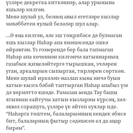
үзләре декретка киткәннәр, алар урынына
яшьләр килгән.
Менә шулай ул, безнең авыл егетләре кызлар
мәхәббәтен яулый беләләр шул алар.
...Ә яңа килгән, әле эш тәҗрибәсе дә булмаган
яшь кызлар Наһар апа янәшәсендә эшкә
өйрәнгән. Үз гомерендә бер бала тапмаган
Наһар апа көченнән килгәнчә хатыннарның
газабын җиңеләйтергә тырышкан, эчләрен
уган, аркаларын сыпырган, тирләрен сөрткән.
Менә шулай иркәләп-назлап кына ничә буын
хатын-кызга бәбәй таптырган Наһар апабыз үзе
дә хөрмәттә яшәде. Рамазан аенда Тау башы
ягыннан кайтучы хатын-кызларны күрсәң, хәл-
әхвәл сорашуга, үзләре үк әйтеп куялар иде.
“Наһарга төштем, балаларымның кендек әбисе
бит, балаларның фытыр сәдәхәсен ел да аңар
бирәм”.