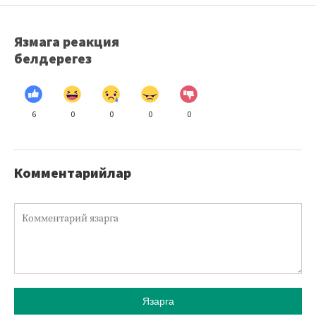
Язмага реакция
белдерегез
6
0
0
0
0
Комментарийлар
Язарга