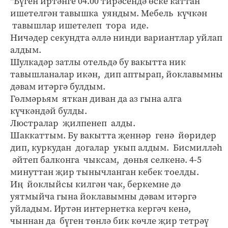
“Бүген иртәнге 04.00 тирәсендә өске каттан
ишетелгән тавышка уяндым. Мебель күчкән
тавышлар ишетелеп тора иде.
Ничәдер секундта әллә нинди вариантлар уйлап
алдым.
Шулкадәр затлы отельдә бу вакытта ник
тавышланалар икән, дип аптырап, йоклавымны
дәвам итәргә булдым.
Гөлмәрьям яткан диван да аз гына алга
күчкәндәй булды.
Люстралар җилпенеп алды.
Шаккаттым. Бу вакытта җеннәр генә йөридер
дип, куркудан догалар укып алдым. Бисмилләһ
әйтеп балконга чыксам, дөнья селкенә. 4-5
минуттан җир тынычланган кебек тоелды.
Иң йоклыйсы килгән чак, беркемне дә
уятмыйча гына йоклавымны дәвам итәргә
уйладым. Иртән интернетка кергәч кенә,
чыннан да бүген төнлә бик көчле җир тетрәү