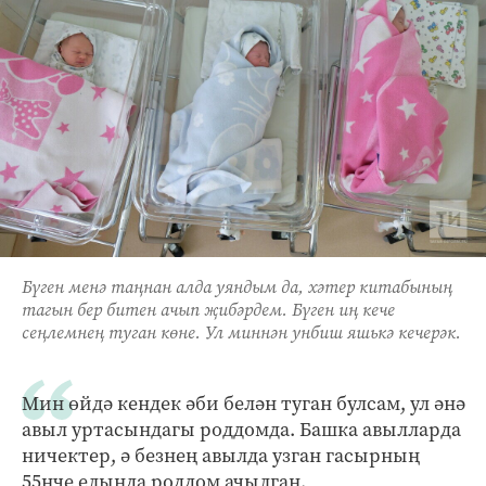
Бүген менә таңнан алда уяндым да, хәтер китабының
тагын бер битен ачып җибәрдем. Бүген иң кече
сеңлемнең туган көне. Ул миннән унбиш яшькә кечерәк.
Мин өйдә кендек әби белән туган булсам, ул әнә
авыл уртасындагы роддомда. Башка авылларда
ничектер, ә безнең авылда узган гасырның
55нче елында роддом ачылган.