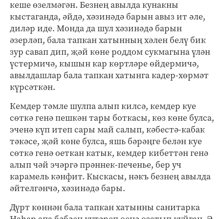
кеше өзелмәгән. Безнең авылда кунакны
кыстаганда, әйдә, хәзинәдә барын авыз ит әле,
диләр иде. Монда да шул хәзинәдә барын
әзерләп, бала тапкан хатынның хәлен белү бик
зур савап дип, җәй көне роддом сукмагына үлән
үстермичә, кышын кар көртләре өйдермичә,
авылдашлар бала тапкан хатынга кадер-хөрмәт
күрсәткән.
Кемдер тәмле шулпа алып килсә, кемдер куе
сөткә генә пешкән тары боткасы, көз көне булса,
эченә күп итеп сары май салып, кәбестә-кабак
тәкәсе, җәй көне булса, яшь бәрәңге белән куе
сөткә генә оеткан катык, кемдер кибеттән генә
алып чәй эчәргә прәннек-печенье, бер уч
карамель кәнфит. Кыскасы, нәкъ безнең авылда
әйтелгәнчә, хәзинәдә бары.
Дүрт көннән бала тапкан хатынны санитарка