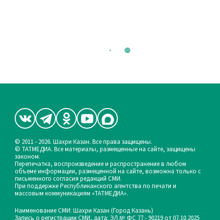
© 2011 - 2026. Шахри Казан. Все права защищены.
© ТАТМЕДИА. Все материалы, размещенные на сайте, защищены
законом.
Перепечатка, воспроизведение и распространение в любом
объеме информации, размещенной на сайте, возможна только с
письменного согласия редакций СМИ.
При поддержке Республиканского агентства по печати и
массовым коммуникациям «ТАТМЕДИА».
Наименование СМИ: Шахри Казан (Город Казань)
Запись о регистрации СМИ, дата: ЭЛ № ФС 77 - 90219 от 07.10.2025