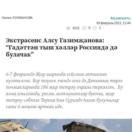
Лилия ЛОКМАНОВА
#җәмгыять
09 февраль 2023, 11:44
0
2
4232
Экстрасенс Алсу Газимҗанова:
“Гадәттән тыш хәлләр Россиядә дә
булачак”
6-7 февральдә Җир шарында сейсмик активлык
күзәтелгән. Бер тәүлек эчендә генә дә Дөньяның төрле
почмакларында 186 җир тетрәү очрагы теркәлгән. Бу
язма язылганда, рәсми мәгълүматлар буенча, җир
тетрәү сәбәпле Төркия һәм Сүриядә һәлак булучылар
саны 4 меңнән арткан иде.