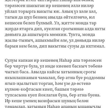
тәрәзәсен шакыган ир кешенең әллә ниләр
уйлап торырга вакыты юк. Аның үз хәле хәл,
тагын да шул безнең авылда әйтелгәнчә, юл
кешесен белеп булмый. Ул, җитте монда тар
җирдә ятарга дип, куелган срогыннан алда якты
дөньяга да ашыгырга мөмкин. Тукта, монда
җылы-тыныч, ашыкмыйм әле, ул дөньяда ниләр
барын кем белә, дип вакытны сузуы да ихтимал.
Сулуы капкан ир кешенең Наһар апа тәрәзәсен
бер чиртүе була, ул инде киенеп баскыч төбенә
чыгып баса. Авылда кайсы хатынның срогы
якынлашканын чамалап, бер атна буе роддомны
ягып-җылытып торган, һәм үзе дә өстенә
күлмәк-кофтасын киеп, башын тәрәзә
тупсасына куеп йоклаган була, бер атна буена.
Ир кеше үзенең вазифасын шуның белән
тәмамлап, хатынын Наһар апаның ышанычлы