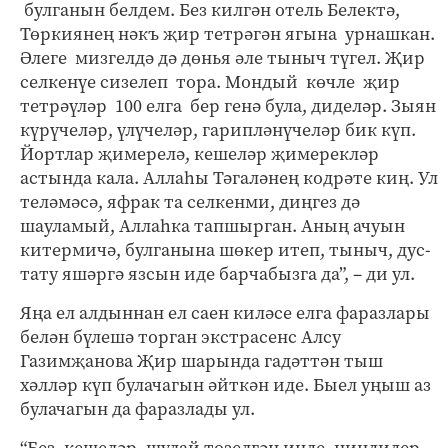
булганын белдем. Без килгән отель Белектә,
Төркиянең нәкъ җир тетрәгән ягына урнашкан.
Әлеге мизгелдә дә дөнья әле тыныч түгел. Җир
селкенүе сизелеп тора. Мондый көчле җир
тетрәүләр 100 елга бер генә була, диделәр. Зыян
күрүчеләр, үлүчеләр, гарипләнүчеләр бик күп.
Йортлар җимерелә, кешеләр җимерекләр
астында кала. Аллаһы Тәгаләнең кодрәте киң. Ул
теләмәсә, яфрак та селкенми, диңгез дә
шауламый, Аллаһка тапшырган. Аның ачуын
китермичә, булганына шөкер итеп, тыныч, дус-
тату яшәргә язсын иде барчабызга да”, – ди ул.
Яңа ел алдыннан ел саен киләсе елга фаразлары
белән бүлешә торган экстрасенс Алсу
Газимҗанова Җир шарында гадәттән тыш
хәлләр күп булачагын әйткән иде. Быел уңыш аз
булачагын да фаразлады ул.