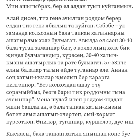
Мин ашыгыбрак, бер ел алдан туып куйганмын.
Алай дисәң, тиз генә ачылган роддом берәр
елдан тиз генә ябылып та куйган. Сәбәбе – ул
заманда колхозның бала тапкан хатыннарны
ашатырлык хәле булмаган. Авылда ел саен 30-40
бала туган заманнар бит, ә колхозның хәле бик
җиңел булмагандыр, күрәсең, 30-40 хатын-
кызны ашатырлык та рәте булмагач. 57-58нче
елны балалар тагын өйдә туганнар әле. Аннан
соң хатын-кызлар җыелып бер карарга
килгәннәр. “Без колхоздан ашау-эчү
сорамыйбыз, безгә бары тик роддомны гына
ачсыннар”. Менә шулай итеп роддом яңадан
эшли башлаган, ә бала тапкан хатын-кызны
бөтен авыл ашатып-эчертеп, сый-хөрмәт
күрсәткән. Әниләр, туганнар, күршеләр, дус-иш.
Кыскасы, бала тапкан хатын яныннан көне буе