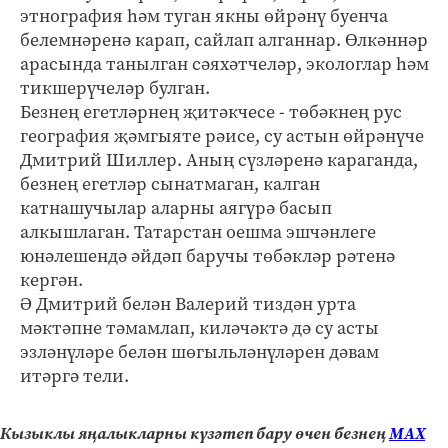
этнография һәм туган якны өйрәнү буенча
белемнәренә карап, сайлап алганнар. Өлкәннәр
арасында танылган сәяхәтчеләр, экологлар һәм
тикшерүчеләр булган.
Безнең егетләрнең җитәкчесе - төбәкнең рус
география җәмгыяте рәисе, су астын өйрәнүче
Дмитрий Шиллер. Аның сүзләренә караганда,
безнең егетләр сынатмаган, калган
катнашучылар аларны аягүрә басып
алкышлаган. Татарстан оешма эшчәнлеге
юнәлешендә әйдәп баручы төбәкләр рәтенә
кергән.
Ә Дмитрий белән Валерий тиздән урта
мәктәпне тәмамлап, киләчәктә дә су асты
эзләнү­ләре белән шөгыльләнүләрен дәвам
итәргә тели.
Кызыклы яңалыкларны күзәтеп бару өчен безнең
МАХ