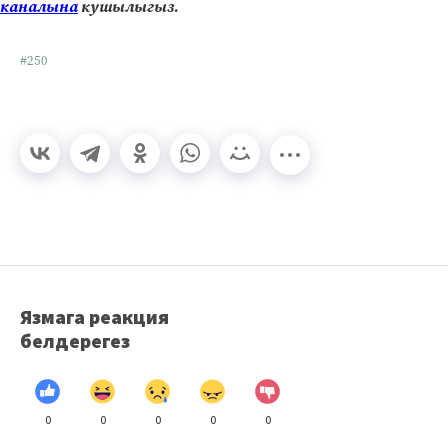
каналына
кушылыгыз.
#250
Язмага реакция
белдерегез
0
0
0
0
0