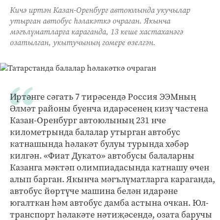
Кичә иртән Казан-Оренбург автоюлында укучылар
утырган автобус һәлакәткә очраган. Якынча
мәгълүматларга караганда, 13 кеше хастаханәгә
озатылган, укытучының гомере өзелгән.
Иртәнге сәгать 7 тирәсендә Россия ЭЭМның
Әлмәт районы буенча идарәсенең кизү частена
Казан-Оренбург автоюлының 231 нче
километрында балалар утырган автобус
катнашында һәлакәт булуы турында хәбәр
килгән. «Фиат Дукато» автобусы балаларны
Казанга мәктәп олимпиадасында катнашу өчен
алып барган. Якынча мәгъ­лүматларга караганда,
автобус йөртүче машина белән идарәне
югалткан һәм автобус дамба астына очкан. Юл-
транспорт һәлакәте нәтиҗәсендә, озата баручы