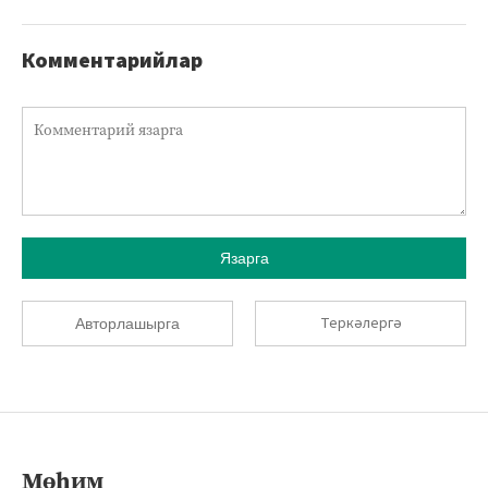
Комментарийлар
Язарга
Теркәлергә
Авторлашырга
Мөһим