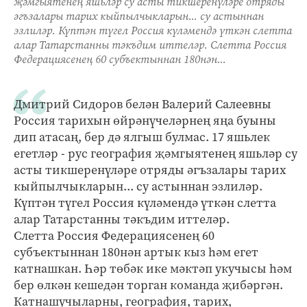
җәмгыятенең яшьләр су асты тикшеренүләре отряды
әгъзалары тарих кыйпылчыкларын... су астыннан
эзлиләр. Күптән түгел Россия күләмендә үткән слетта
алар Татарстанны тәкъдим иттеләр. Слетта Россия
Федерациясенең 60 субъектыннан 180нән...
Дмитрий Сидоров белән Валерий Салеевны
Россия тарихын өйрәнүчеләрнең яңа буыны
дип атасаң, бер дә ялгыш булмас. 17 яшьлек
егетләр - рус география җәмгыятенең яшьләр су
асты тикшеренүләре отряды әгъзалары тарих
кыйпылчыкларын... су астыннан эзлиләр.
Күптән түгел Россия күләмендә үткән слетта
алар Татарстанны тәкъдим иттеләр.
Слетта Россия Федерациясенең 60
субъектыннан 180нән артык кыз һәм егет
катнашкан. Һәр төбәк ике мәктәп укучысы һәм
бер өлкән кешедән торган команда җибәргән.
Катнашучыларны, география, тарих,