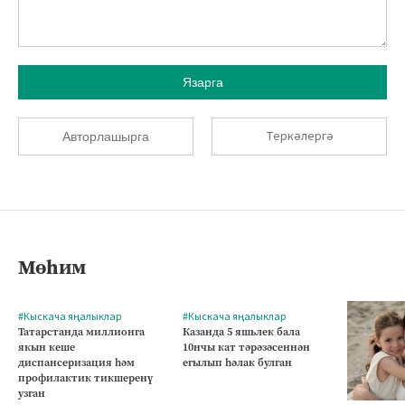
Язарга
Теркәлергә
Авторлашырга
Мөһим
#Кыскача яңалыклар
#Кыскача яңалыклар
Татарстанда миллионга
Казанда 5 яшьлек бала
якын кеше
10нчы кат тәрәзәсеннән
диспансеризация һәм
егылып һәлак булган
профилактик тикшеренү
узган