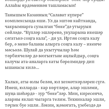
Аллаһы ярдәменнән ташламасын!
Танышым Казанның “Салават күпере”
комплексында яши. Ул да эштән кайтканда,
чакрымнарга сузылган “бөке”дә утыруын
сөйләде. “Күпләр эшләренә, укуларына икешәр
сәгатькә соңга кала”, - ди ул. Иртән соңга калу
бер, ә менә баланы алырга соңга калу – икенче
мәсьәлә. Шулай да укытучылар һәм
тәрбиячеләр дә вәзгыятьне аңлыйдыр, соңга
калучы ата-аналарга каты бәрелмидер дип
ышанасы килә...
Халык, аты-юлы белән, юл хезмәткәрләрен сүгә.
Имеш, юлларда - кар көртләре, алар эшләми,
шуңа шәһәрдә - зур “бөке”ләр. Мин, киресенчә,
аларны яклап чыгарга телим. Техникалар эшли,
тәүлек буе эшли. Ләкин, җәмәгать, үзебездә дә