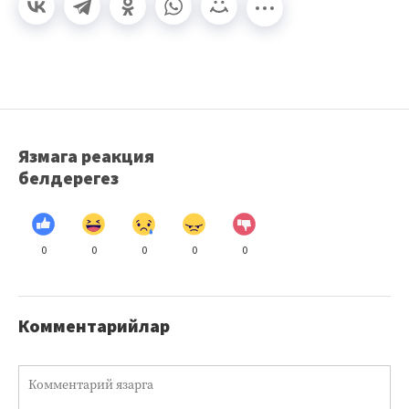
Язмага реакция
белдерегез
0
0
0
0
0
Комментарийлар