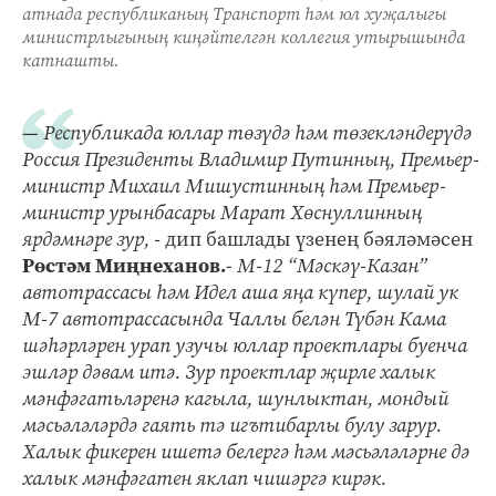
атнада республиканың Транспорт һәм юл хуҗалыгы
министрлыгының киңәйтелгән коллегия утырышында
катнашты.
—
Республикада юллар төзүдә һәм төзекләндерүдә
Россия Президенты Владимир Путинның, Премьер-
министр Михаил Мишустинның һәм Премьер-
министр урынбасары Марат Хөснуллинның
ярдәмнәре зур, -
дип башлады үзенең бәяләмәсен
Рөстәм Миңнеханов.
-
М-12 “Мәскәү-Казан”
автотрассасы һәм Идел аша яңа күпер, шулай ук
М-7 автотрассасында Чаллы белән Түбән Кама
шәһәрләрен урап узучы юллар проектлары буенча
эшләр дәвам итә. Зур проектлар җирле халык
мәнфәгатьләренә кагыла, шунлыктан, мондый
мәсьәләләрдә гаять тә игътибарлы булу зарур.
Халык фикерен ишетә белергә һәм мәсьәләләрне дә
халык мәнфәгатен яклап чишәргә кирәк.