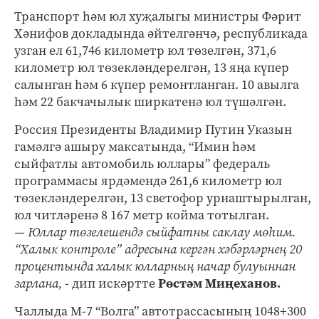
Транспорт һәм юл хуҗалыгы министры Фәрит
Хәнифов докладында әйтелгәнчә, республикада
узган ел 61,746 километр юл төзелгән, 371,6
километр юл төзекләндерелгән, 13 яңа күпер
салынган һәм 6 күпер ремонтланган. 10 авылга
һәм 22 бакчачылык ширкатенә юл түшәлгән.
Россия Президенты Владимир Путин Указын
гамәлгә ашыру максатында, “Имин һәм
сыйфатлы автомобиль юллары” федераль
программасы ярдәмендә 261,6 километр юл
төзекләндерелгән, 13 светофор урнаштырылган,
юл читләренә 8 167 метр койма тотылган.
— Юллар төзелешендә сыйфатны саклау мөһим.
“Халык контроле” адресына кергән хәбәрләрнең 20
процентында халык юлларның начар булуыннан
зарлана,
- дип искәртте
Рөстәм Миңеханов.
Чаллыда М-7 “Волга” автотрассасының 1048+300