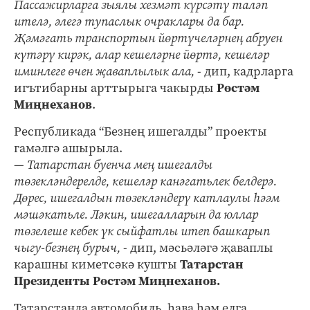
Пассажирларга зыялы хезмәт күрсәтү таләп
ителә, әлегә тупаслык очраклары да бар.
Җәмәгать транспортын йөртүчеләрнең абруен
күтәрү кирәк, алар кешеләрне йөртә, кешеләр
иминлеге өчен җаваплылык ала,
- дип, кадрларга
игътибарны арттырыга чакырды
Рөстәм
Миңнеханов
.
Республикада “Безнең ишегалды” проекты
гамәлгә ашырыла.
—
Татарстан буенча мең ишегалды
төзекләндерелде, кешеләр канәгатьлек белдерә.
Дөрес, ишегалдын төзекләндерү катлаулы һәәм
мәшәкатьле. Ләкин, ишегалларын да юллар
төзелеше кебек үк сыйфатлы итеп башкарып
чыгу-безнең бурыч,
- дип, мәсьәләгә җаваплы
карашны киметсәкә кушты
Татарстан
Президенты Рөстәм Миңнеханов.
Татарстанда автомобиль, һава һәм елга