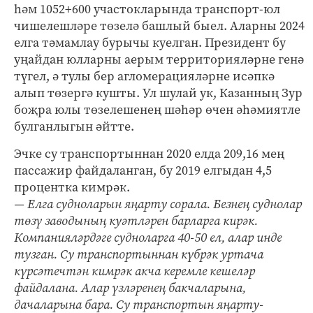
һәм 1052+600 участокларында транспорт-юл
чишелешләре төзелә башлый быел. Аларны 2024
елга тәмамлау бурычы куелган. Президент бу
уңайдан юлларны аерым территорияләрне генә
түгел, ә тулы бер агломерацияләрне исәпкә
алып төзергә кушты. Ул шулай ук, Казанның Зур
боҗра юлы төзелешенең шәһәр өчен әһәмиятле
булганлыгын әйтте.
Эчке су транспортыннан 2020 елда 209,16 мең
пассажир файдаланган, бу 2019 елгыдан 4,5
процентка кимрәк.
— Елга судноларын яңарту сорала. Безнең суднолар
төзү заводының куәтләрен барларга кирәк.
Компанияләрдәге судноларга 40-50 ел, алар инде
тузган. Су транспортыннан күбрәк уртача
күрсәтечтән кимрәк акча керемле кешеләр
файдалана. Алар үзләренең бакчаларына,
дачаларына бара. Су транспортын яңарту-