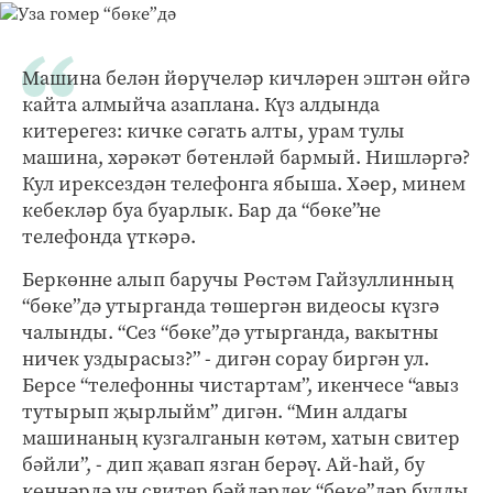
Машина белән йөрүчеләр кичләрен эштән өйгә
кайта алмыйча азаплана. Күз алдында
китерегез: кичке сәгать алты, урам тулы
машина, хәрәкәт бөтенләй бармый. Нишләргә?
Кул ирексездән телефонга ябыша. Хәер, минем
кебекләр буа буарлык. Бар да “бөке”не
телефонда үткәрә.
Беркөнне алып баручы Рөстәм Гайзуллинның
“бөке”дә утырганда төшергән видеосы күзгә
чалынды. “Сез “бөке”дә утырганда, вакытны
ничек уздырасыз?” - дигән сорау биргән ул.
Берсе “телефонны чистартам”, икенчесе “авыз
тутырып җырлыйм” дигән. “Мин алдагы
машинаның кузгалганын көтәм, хатын свитер
бәйли”, - дип җавап язган берәү. Ай-һай, бу
көннәрдә ун свитер бәйләрлек “бөке”ләр булды.