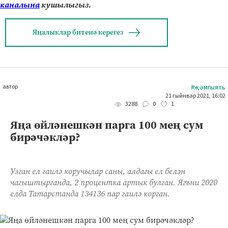
каналына
кушылыгыз.
Яңалыклар битенә керегез
автор
#җәмгыять
21 гыйнвар 2021, 16:02
0
1
3288
Яңа өйләнешкән парга 100 мең сум
бирәчәкләр?
Узган ел гаилә коручылар саны, алдагы ел белән
чагыштырганда, 2 процентка артык булган. Ягъни 2020
елда Татарстанда 134136 пар гаилә корган.