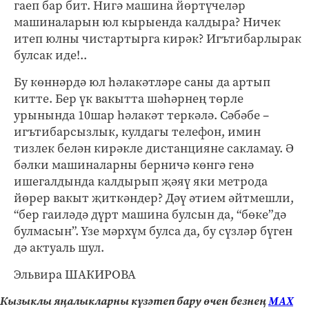
гаеп бар бит. Нигә машина йөртүчеләр
машиналарын юл кырыенда калдыра? Ничек
итеп юлны чистартырга кирәк? Игътибарлырак
булсак иде!..
Бу көннәрдә юл һәлакәтләре саны да артып
китте. Бер үк вакытта шәһәрнең төрле
урынында 10шар һәлакәт теркәлә. Сәбәбе –
игътибарсызлык, кулдагы телефон, имин
тизлек белән кирәкле дистанцияне сакламау. Ә
бәлки машиналарны берничә көнгә генә
ишегалдында калдырып җәяү яки метрода
йөрер вакыт җиткәндер? Дәү әтием әйтмешли,
“бер гаиләдә дүрт машина булсын да, “бөке”дә
булмасын”. Үзе мәрхүм булса да, бу сүзләр бүген
дә актуаль шул.
Эльвира ШАКИРОВА
Кызыклы яңалыкларны күзәтеп бару өчен безнең
МАХ