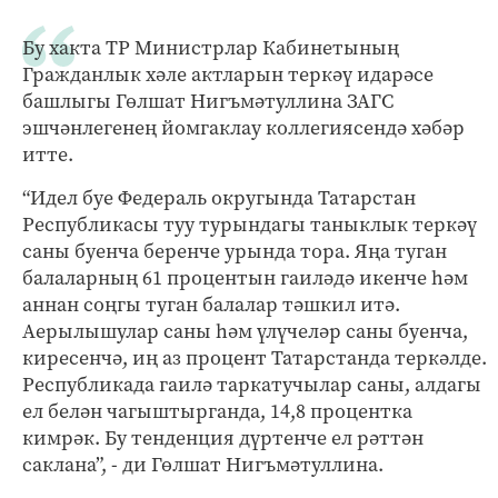
Бу хакта ТР Министрлар Кабинетының
Гражданлык хәле актларын теркәү идарәсе
башлыгы Гөлшат Нигъмәтуллина ЗАГС
эшчәнлегенең йомгаклау коллегиясендә хәбәр
итте.
“Идел буе Федераль округында Татарстан
Республикасы туу турындагы таныклык теркәү
саны буенча беренче урында тора. Яңа туган
балаларның 61 процентын гаиләдә икенче һәм
аннан соңгы туган балалар тәшкил итә.
Аерылышулар саны һәм үлүчеләр саны буенча,
киресенчә, иң аз процент Татарстанда теркәлде.
Республикада гаилә таркатучылар саны, алдагы
ел белән чагыштырганда, 14,8 процентка
кимрәк. Бу тенденция дүртенче ел рәттән
саклана”, - ди Гөлшат Нигъмәтуллина.