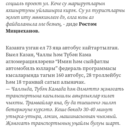
социаль проект ул. Кече су маршрутларын
яхшыртуны уйлашырга кирәк. Су ул туристларны
җәлеп итү мөмкинлеге дә, елга юлы аз
файдаланыла әле безнең,
- диде
Рөстәм
Миңнеханов.
Казанга узган ел 73 яңа автобус кайтартылган.
Быел Казан, Чаллы һәм Түбән Кама
агломерацияләренә “Имин һәм сыйфатлы
автомобиль юллары” федераль программасы
кысаларында тагын 160 автобус, 28 троллейбус
һәм 18 трамвай сатып алыначак.
—
Чаллыда, Түбән Камада һәм Әлмәттә җәмәгать
транспортына кагылышлы авырлыклар килеп
чыкты. Трамвайлар яна, бу да тиешенчә эшләп
бетермәүне күрсәтә. Кеше бөкедә 30-40 минут
утырса-утыра, ләкин, машинасыннан чыкмый.
Җәмәгать транспортының уңайлы булуы шарт.