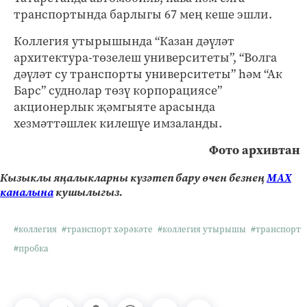
транспортында барлыгы 67 мең кеше эшли.
Коллегия утырышында “Казан дәүләт
архитектура-төзелеш университеты”, “Волга
дәүләт су транспорты университеты” һәм “Ак
Барс” суднолар төзү корпорациясе”
акционерлык җәмгыяте арасында
хезмәттәшлек килешүе имзаланды.
Фото архивтан
Кызыклы яңалыкларны күзәтеп бару өчен безнең
МАХ
каналына
кушылыгыз.
#коллегия
#транспорт хәрәкәте
#коллегия утырышы
#транспорт
#пробка