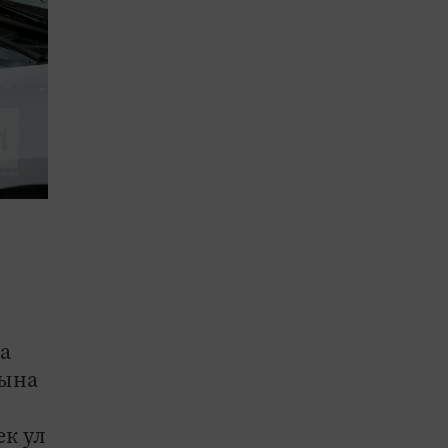
а
рына
ек ул