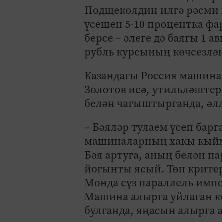
Подщеколдин илгә рәсми 
үсешен 5-10 процентка фа
берсе – әлеге дә баягы 1 
рубль курсының көчсезлә
Казандагы Россия машина
Золотов исә, утильләштер
белән чагыштырганда, әлл
– Бәяләр тулаем үсеп бар
машиналарның хакы кыйм
Бәя артуга, аның белән п
йогынты ясый. Төп крите
Монда сүз параллель импо
Машина алырга уйлаган ке
булганда, яңасын алырга