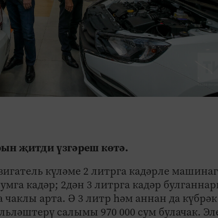
рын җитди үзгәреш көтә.
двигатель күләме 2 литрга кадәрле машинаг
сумга кадәр; 2дән 3 литрга кадәр булганна
а чаклы арта. Ә 3 литр һәм аннан да күбрәк
льләштерү салымы 970 000 сум булачак. Эл