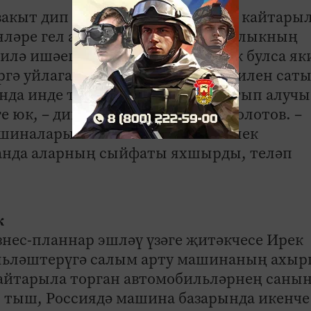
вакыт дип әйтеп булмый. Читтән кайтары
ләре гел артып тора. Аннары халыкның
аилә ишәеп, зуррак машина кирәк булса як
ргә уйлаган кеше җиңел автомобилен саты
онда инде тәвәккәлләргә була. Сатып алучы
е юк, – дип тә кисәтә Дмитрий Золотов. –
ашиналары кайта. Биш-алты ел элек
анда аларның сыйфаты яхшырды, теләп
к
нес-планнар эшләү үзәге җитәкчесе Ирек
ильләштерүгә салым арту машинаның ахыр
 кайтарыла торган автомобильләрнең санын
 тыш, Россиядә машина базарында икенче