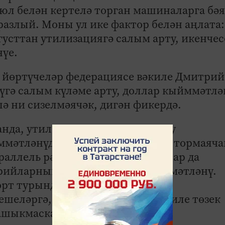
юл белән кертелә торган машиналарга бә
разлый. Моны ул ике фактор белән аңлата:
августтан утилизациягә салым арту, икенчес
нүе.
 йөртүчеләр федерациясе вәкиле Дмитрий
үгә салым күләме арту, доллар кыйммәтлә
ә ни сизелмәячәк, дигән фикердә.
ганда, утильләштерүгә салым арту
мәтләнүдә төп критерий булып тормаяча
араллель рәвештә, башка факторлар да
рийларның берсе – доллар кыйммәтләнү.
рт турында бара, – ди ул.
шеләргә, йөреп торган автомобиле төзек
 ашыкмаска киңәш итә.