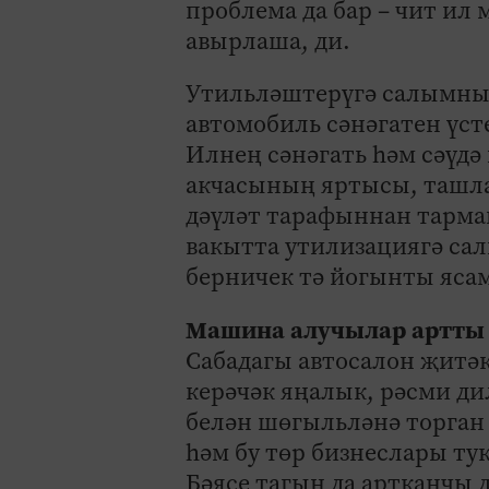
проблема да бар – чит ил
авырлаша, ди.
Утильләштерүгә салымны 
автомобиль сәнәгатен үст
Илнең сәнәгать һәм сәүд
акчасының яртысы, ташла
дәүләт тарафыннан тармак
вакытта утилизациягә са
берничек тә йогынты яса
Машина алучылар артты
Сабадагы автосалон җитәк
керәчәк яңалык, рәсми ди
белән шөгыльләнә торган 
һәм бу төр бизнеслары ту
Бәясе тагын да артканчы