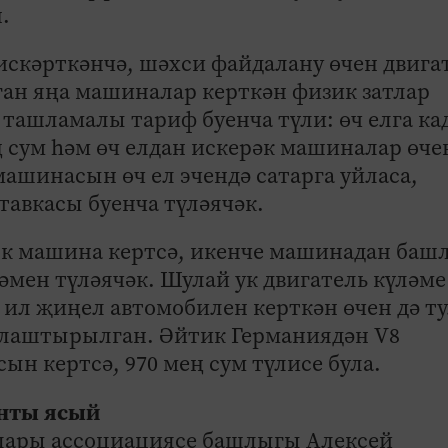
н.
скәрткәнчә, шәхси файдалану өчен двига
лган яңа машиналар керткән физик затлар
ташламалы тариф буенча түли: өч елга ка
ң сум һәм өч елдан искерәк машиналар өче
 машинасын өч ел эчендә сатарга уйласа,
тавкасы буенча түләячәк.
ык машина кертсә, икенче машинадан баш
мен түләячәк. Шулай ук двигатель күләме
 ил җиңел автомобилен керткән өчен дә т
тлаштырылган. Әйтик Германиядән V8
н кертсә, 970 мең сум түлисе була.
ынты ясый
лары ассоциациясе башлыгы Алексей