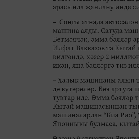
арасында җанлану инде с
– Соңгы атнада автосалон
машина алды. Сатуда маши
Бетмәячәк, әмма бәяләр а
Илфат Вакказов та Кытай
килгәндә, хәзер 2 милли
икән, яңа бәяләргә тиз и
– Халык машинаны алып то
дә күтәрәләр. Бәя артуга
туктар иде. Әмма бәяләр 
Кытай машинасыннан тыш,
машиналардан “Киа Рио”, 
Японныкы булмаса, кыта
Ә менә 9 августтан Япония