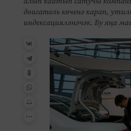
алып кайтып сатучы компани
двигатель көченә карап, ути
индексацияләнәчәк. Бу яңа ма