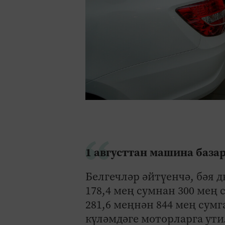
1 августтан машина база
Белгечләр әйтүенчә, бәя 
178,4 мең сумнан 300 мең 
281,6 меңнән 844 мең сумг
күләмдәге моторларга ути