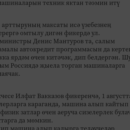
 машиналарын техник яктан тәэмин итү
арттыруның максаты исә үзебезнең
ерергә омтылу дигән фикердә ул.
ә министры Денис Мантуров та, салым
малы автокредит программасын да керте
ка ярдәм өчен китәчәк, дип белдергән. Шу
лым Россиядә җыела торган машиналарга
маячак.
чесе Илфат Вакказов фикеренчә, 1 августт
лерларга караганда, машина алып кайтып 
физик затлар өчен аеруча сизелерлек була
ктарга да мөмкин.
 дип машина алып калырга теләүчеләр