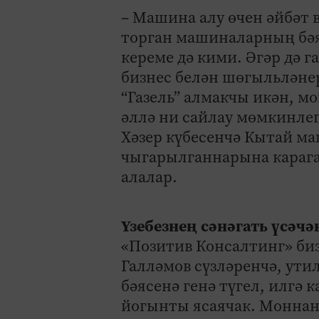
– Машина алу өчен әйбәт 
торган машиналарның бәя
кереме дә кими. Әгәр дә г
бизнес белән шөгыльләне
“Газель” алмакчы икән, м
әллә ни сайлау мөмкинлег
Хәзер күбесенчә Кытай м
чыгарылганнарына караг
алалар.
Үзебезнең сәнәгать үсәчә
«Позитив Консалтинг» биз
Галләмов сүзләренчә, ут
бәясенә генә түгел, илгә
йогынты ясаячак. Моннан