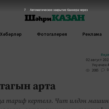
6
Автоматическое закрытие баннера через
 Хәбәрләр
Фотогалерея
Реклама
#җә
02 август 202
Уку өчен 
0
2085
тагын арта
ңа тариф кертелә. Чит илдән машин