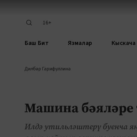
16+
Баш Бит
Язмалар
Кыскача
Дилбәр Гарифуллина
Машина бәяләре 
Илдә утильләштерү буенча я