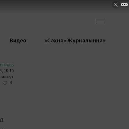
Видео
«Сәхнә» Журналыннан
мгыять
3, 10:10
4 минут
4
а