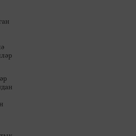
ган
нә
иләр
әр
удан
н
ртык