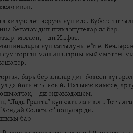
изелә икән.
га килүчеләр аеруча күп иде. Күбесе тотыл
на бетәчәк дип шикләнүчеләр дә бар.
ртыр, мөгаен, – ди Илфат.
 машиналары күп сатылуны әйтә. Бәяләре
он сум торган машиналарны кыйммәтсенм
яләшәләр.
ргач, барыбер алалар дип бәясен күтәрәл
 шул да йогынты ясый. Ихтыяҗ кимесә, арт
төшмәячәк, – ди әңгәмәдәшем.
 “Лада Гранта” күп сатыла икән. Тотылга
“Хендай Солярис” популяр ди.
йныкы бар
 Россиягә двигатель күләме 1,9 литрдан а