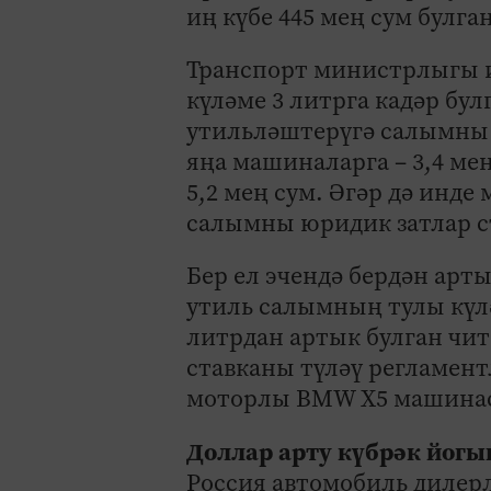
иң күбе 445 мең сум булга
Транспорт министрлыгы и
күләме 3 литрга кадәр бу
утильләштерүгә салымны 
яңа машиналарга – 3,4 ме
5,2 мең сум. Әгәр дә инде
салымны юридик затлар с
Бер ел эчендә бердән арт
утиль салымның тулы күлә
литрдан артык булган чит
ставканы түләү регламен
моторлы BMW X5 машинасы
Доллар арту күбрәк йог
Россия автомобиль дилер