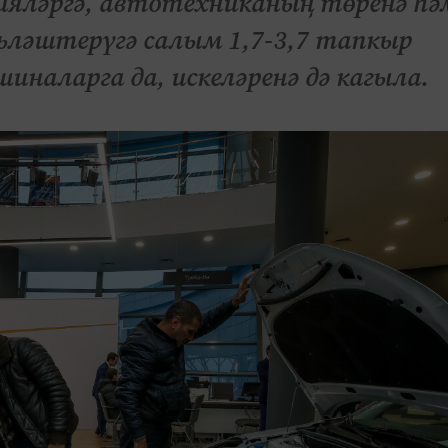
яләргә, автотехниканың төренә һә
льләштерүгә салым 1,7-3,7 тапкыр
шиналарга да, искеләренә дә кагыла.