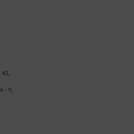
 42,
 - 9,