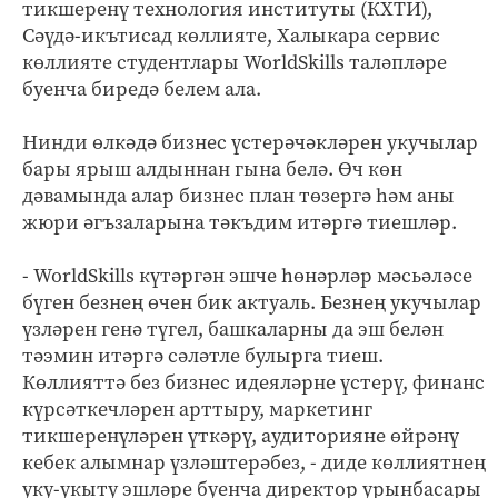
тикшеренү технология институты (КХТИ),
Сәүдә-икътисад көллияте, Халыкара сервис
көллияте студентлары WorldSkills таләпләре
буенча биредә белем ала.
Нинди өлкәдә бизнес үстерәчәкләрен укучылар
бары ярыш алдыннан гына белә. Өч көн
дәвамында алар бизнес план төзергә һәм аны
жюри әгъзаларына тәкъдим итәргә тиешләр.
- WorldSkills күтәргән эшче һөнәрләр мәсьәләсе
бүген безнең өчен бик актуаль. Безнең укучылар
үзләрен генә түгел, башкаларны да эш белән
тәэмин итәргә сәләтле булырга тиеш.
Көллияттә без бизнес идеяләрне үстерү, финанс
күрсәткечләрен арттыру, маркетинг
тикшеренүләрен үткәрү, аудиторияне өйрәнү
кебек алымнар үзләштерәбез, - диде көллиятнең
уку-укыту эшләре буенча директор урынбасары