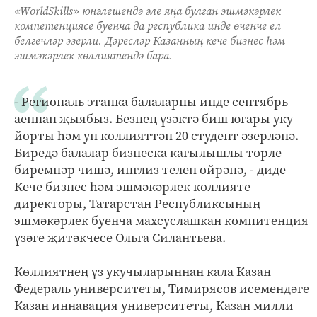
«WorldSkills» юнәлешендә әле яңа булган эшмәкәрлек
компетенциясе буенча да республика инде өченче ел
белгечләр әзерли. Дәресләр Казанның кече бизнес һәм
эшмәкәрлек көллиятендә бара.
- Региональ этапка балаларны инде сентябрь
аеннан җыябыз. Безнең үзәктә биш югары уку
йорты һәм ун көллияттән 20 студент әзерләнә.
Биредә балалар бизнеска кагылышлы төрле
биремнәр чишә, инглиз телен өйрәнә, - диде
Кече бизнес һәм эшмәкәрлек көллияте
директоры, Татарстан Республиксының
эшмәкәрлек буенча махсуслашкан компитенция
үзәге җитәкчесе Ольга Силантьева.
Көллиятнең үз укучыларыннан кала Казан
Федераль университеты, Тимирясов исемендәге
Казан иннавация университеты, Казан милли