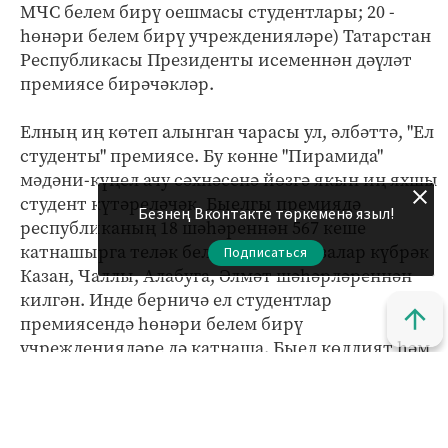
МЧС белем бирү оешмасы студентлары; 20 -
һөнәри белем бирү учрежденияләре) Татарстан
Республикасы Президенты исеменнән дәүләт
премиясе бирәчәкләр.
Елның иң көтеп алынган чарасы ул, әлбәттә, "Ел
студенты" премиясе. Бу көнне "Пирамида"
мәдәни-күңел ачу сәхнәсенә йөзгә якын иң яхшы
студент күтәреләчәк. Быелгы премиядә
Безнең Вконтакте төркеменә языл!
республиканың 18 шәһәреннән 567 кеше
катнашырга теләк белдергән. Гаризалар күбрәк
Подписаться
Казан, Чаллы, Алабуга, Әлмәт шәһәрләреннән
килгән. Инде берничә ел студентлар
премиясендә һөнәри белем бирү
учрежденияләре дә катнаша. Быел көллият һәм
техникум укучыларыннан да йөзгә якын гариза
килгән. Киләсе елга аларның үз премиясе
булачак.