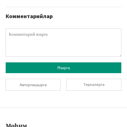
Комментарийлар
Язарга
Теркәлергә
Авторлашырга
Мөһим