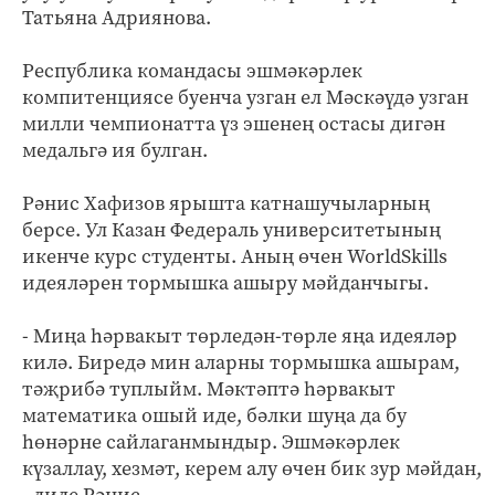
Татьяна Адриянова.
Республика командасы эшмәкәрлек
компитенциясе буенча узган ел Мәскәүдә узган
милли чемпионатта үз эшенең остасы дигән
медальгә ия булган.
Рәнис Хафизов ярышта катнашучыларның
берсе. Ул Казан Федераль университетының
икенче курс студенты. Аның өчен WorldSkills
идеяләрен тормышка ашыру мәйданчыгы.
- Миңа һәрвакыт төрледән-төрле яңа идеяләр
килә. Биредә мин аларны тормышка ашырам,
тәҗрибә туплыйм. Мәктәптә һәрвакыт
математика ошый иде, бәлки шуңа да бу
һөнәрне сайлаганмындыр. Эшмәкәрлек
күзаллау, хезмәт, керем алу өчен бик зур мәйдан,
- диде Рәнис.