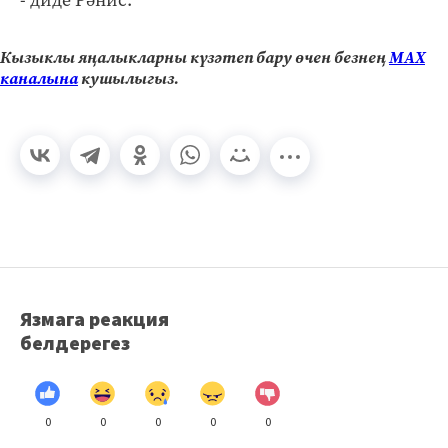
Кызыклы яңалыкларны күзәтеп бару өчен безнең
МАХ
каналына
кушылыгыз.
Язмага реакция
белдерегез
0
0
0
0
0