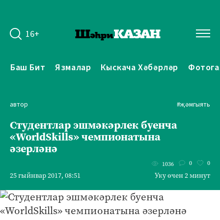
16+
Баш Бит
Язмалар
Кыскача Хәбәрләр
Фотога
автор
#җәмгыять
Студентлар эшмәкәрлек буенча
«WorldSkills» чемпионатына
әзерләнә
0
0
1036
25 гыйнвар 2017, 08:51
Уку өчен 2 минут