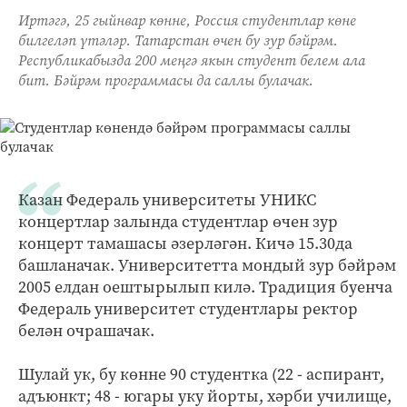
Иртәгә, 25 гыйнвар көнне, Россия студентлар көне
билгеләп үтәләр. Татарстан өчен бу зур бәйрәм.
Республикабызда 200 меңгә якын студент белем ала
бит. Бәйрәм программасы да саллы булачак.
Казан Федераль университеты УНИКС
концертлар залында студентлар өчен зур
концерт тамашасы әзерләгән. Кичә 15.30да
башланачак. Университетта мондый зур бәйрәм
2005 елдан оештырылып килә. Традиция буенча
Федераль университет студентлары ректор
белән очрашачак.
Шулай ук, бу көнне 90 студентка (22 - аспирант,
адъюнкт; 48 - югары уку йорты, хәрби училище,