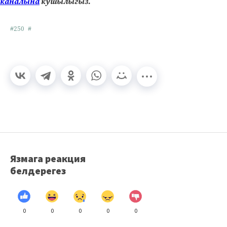
каналына
кушылыгыз.
#250
#
Язмага реакция
белдерегез
0
0
0
0
0