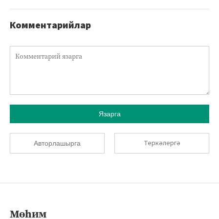
Комментарийлар
Язарга
Теркәлергә
Авторлашырга
Мөһим