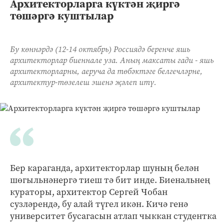
Архитекторларга күктән җиргә
төшәргә куштылар
Бу көннәрдә (12-14 октябрь) Россиядә беренче яшь
архитекторлар биеннале уза. Аның максаты гади - яшь
архитекторларны, аеруча да төбәктәге белгечләрне,
архитектур-төзелеш эшенә җәлеп итү.
Бер караганда, архитекторлар шуның белән
шөгыльнәнергә тиеш тә бит инде. Биенальнең
кураторы, архитектор Сергей Чобан
сузләрендә, бу алай түгел икән. Кичә генә
университет бусагасын атлап чыккан студентка