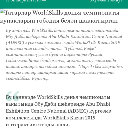
17 октябрь 2017, 10:44
Уку өчен 2 минут
Бу көннәрдә WorldSkills дөнья чемпионаты вакытында
Әбу Даби шәһәрендә Abu Dhabi Exhibition Centre National
(ADNEC) күргәзмә комплексында WorldSkills Kazan 2019
интерактив стенды эшли. "Түбәтәй Кафе"
компаниясенең үсеш буенча директоры Руслан
Гыйльметдинов белдергәнчә, милли аш-су зонасында
татар ашлары тәкъдим ителгән. "Биредә без әзерлибез,
аннары татар ашларын ашап карарга теләүчеләрне
сыйлыйбыз. Күпләр,...
Бу көннәрдә WorldSkills дөнья чемпионаты
вакытында Әбу Даби шәһәрендә Abu Dhabi
Exhibition Centre National (ADNEC) күргәзмә
комплексында WorldSkills Kazan 2019
интерактив стенды эшли.