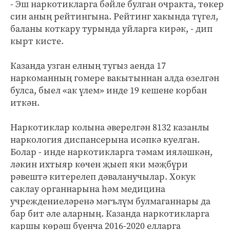
- Эш наркотикларга бәйле булган очракта, төкер
син аның рейтингына. Рейтинг хакында түгел,
баланы коткару турында уйларга кирәк, - дип
кырт кисте.
Казанда узган елның тугыз аенда 17
наркоманның гомере вакытыннан алда өзелгән
булса, быел «ак үлем» инде 19 кешене корбан
иткән.
Наркотиклар колына әверелгән 8132 казанлы
наркология диспансерына исәпкә куелган.
Болар - инде наркотикларга тәмам ияләшкән,
ләкин ихтыяр көчен җыеп яки мәҗбүри
рәвештә китерелеп дәваланучылар. Хокук
саклау органнарына һәм медицина
учреждениеләренә мәгълүм булмаганнары да
бар бит әле аларның. Казанда наркотикларга
каршы көрәш буенча 2016-2020 елларга