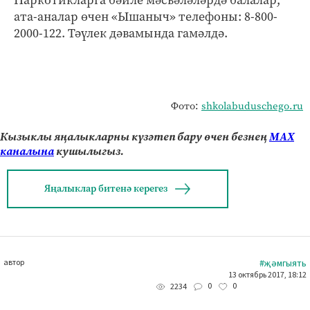
ата-аналар өчен «Ышаныч» телефоны: 8-800-
2000-122. Тәүлек дәвамында гамәлдә.
Фото:
shkolabuduschego.ru
Кызыклы яңалыкларны күзәтеп бару өчен безнең
МАХ
каналына
кушылыгыз.
Яңалыклар битенә керегез
автор
#җәмгыять
13 октябрь 2017, 18:12
0
0
2234