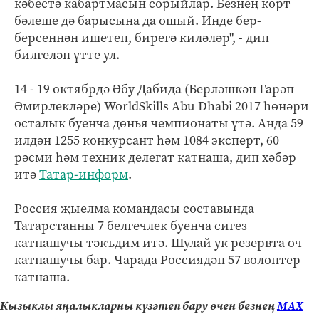
кәбестә кабартмасын сорыйлар. Безнең корт
бәлеше дә барысына да ошый. Инде бер-
берсеннән ишетеп, бирегә киләләр", - дип
билгеләп үтте ул.
14 - 19 октябрдә Әбу Дабида (Берләшкән Гарәп
Әмирлекләре) WorldSkills Abu Dhabi 2017 һөнәри
осталык буенча дөнья чемпионаты үтә. Анда 59
илдән 1255 конкурсант һәм 1084 эксперт, 60
рәсми һәм техник делегат катнаша, дип хәбәр
итә
Татар-информ
.
Россия җыелма командасы составында
Татарстанны 7 белгечлек буенча сигез
катнашучы тәкъдим итә. Шулай ук резервта өч
катнашучы бар. Чарада Россиядән 57 волонтер
катнаша.
Кызыклы яңалыкларны күзәтеп бару өчен безнең
МАХ