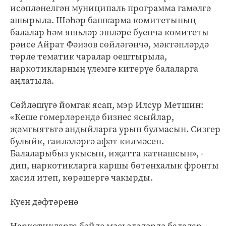
исәпләнелгән муниципаль программа гамәлгә
ашырыла. Шәһәр башкарма комитетының
балалар һәм яшьләр эшләре буенча комитеты
рәисе Айрат Фәизов сөйләгәнчә, мәктәпләрдә
төрле тематик чаралар оештырыла,
наркотикларның үлемгә китерүе балаларга
аңлатыла.
Сөйләшүгә йомгак ясап, мэр Илсур Метшин:
«Кеше гомерләрендә бизнес ясыйлар,
җәмгыятьтә андыйларга урын булмасын. Сизгер
булыйк, гаиләләргә афәт килмәсен.
Балаларыбыз укысын, иҗатта катнашсын», -
дип, наркотикларга каршы бөтенхалык фронты
хасил итеп, көрәшергә чакырды.
Куен дәфтәренә
Наркотикларга бәйле мәсьәләләрдә балалар,