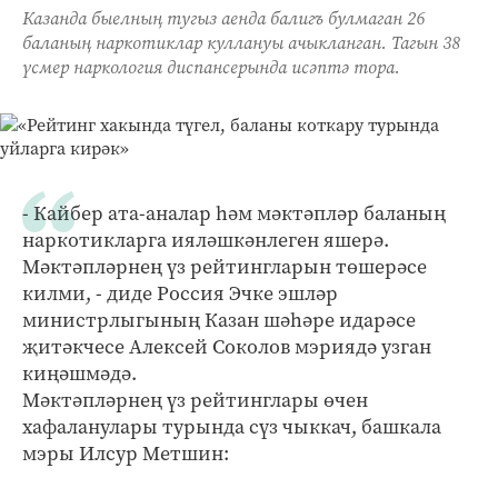
Казанда быелның тугыз аенда балигъ булмаган 26
баланың наркотиклар куллануы ачыкланган. Тагын 38
үсмер наркология диспансерында исәптә тора.
- Кайбер ата-аналар һәм мәктәпләр баланың
наркотикларга ияләшкәнлеген яшерә.
Мәктәпләрнең үз рейтингларын төшерәсе
килми, - диде Россия Эчке эшләр
министрлыгының Казан шәһәре идарәсе
җитәкчесе Алексей Соколов мэриядә узган
киңәшмәдә.
Мәктәпләрнең үз рейтинглары өчен
хафаланулары турында сүз чыккач, башкала
мэры Илсур Метшин: