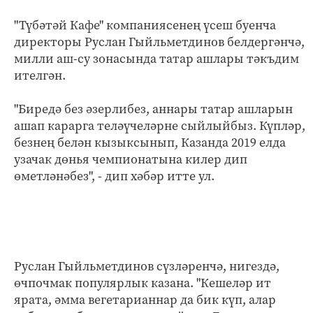
"Түбәтәй Кафе" компаниясенең үсеш буенча
директоры Руслан Гыйльметдинов белдергәнчә,
милли аш-су зонасында татар ашлары тәкъдим
ителгән.
"Биредә без әзерлибез, аннары татар ашларын
ашап карарга теләүчеләрне сыйлыйбыз. Күпләр,
безнең белән кызыксынып, Казанда 2019 елда
узачак дөнья чемпионатына килер дип
өметләнәбез", - дип хәбәр итте ул.
Руслан Гыйльметдинов сүзләренчә, нигездә,
өчпочмак популярлык казана. "Кешеләр ит
ярата, әмма вегетарианнар да бик күп, алар