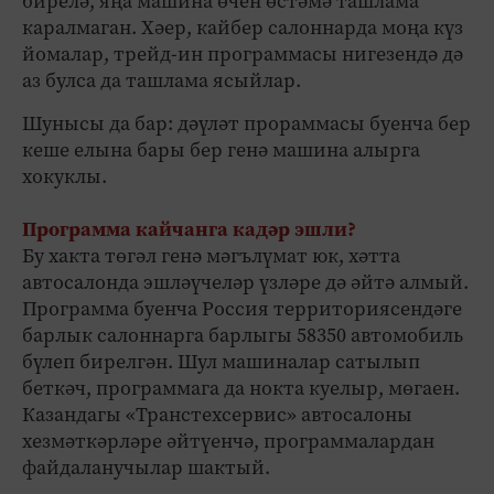
бирелә, яңа машина өчен өстәмә ташлама
каралмаган. Хәер, кайбер салоннарда моңа күз
йомалар, трейд-ин программасы нигезендә дә
аз булса да ташлама ясыйлар.
Шунысы да бар: дәүләт прораммасы буенча бер
кеше елына бары бер генә машина алырга
хокуклы.
Программа кайчанга кадәр эшли?
Бу хакта төгәл генә мәгълүмат юк, хәтта
автосалонда эшләүчеләр үзләре дә әйтә алмый.
Программа буенча Россия территориясендәге
барлык салоннарга барлыгы 58350 автомобиль
бүлеп бирелгән. Шул машиналар сатылып
беткәч, программага да нокта куелыр, мөгаен.
Казандагы «Транстехсервис» автосалоны
хезмәткәрләре әйтүенчә, программалардан
файдаланучылар шактый.