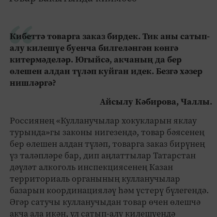
Кибеттә товарга заказ бирдек. Тик аны сатып-
алу килешүе буенча билгеләнгән көнгә
китермәделәр. Югыйсә, акчаның да бер
өлешен алдан түләп куйган идек. Безгә хәзер
нишләргә?
Айсылу Кәбирова, Чаллы.
Россиянең «Кулланучылар хокукларын яклау
турында»гы законы нигезендә, товар бәясенең
бер өлешен алдан түләп, товарга заказ бирүнең
үз таләпләре бар, дип аңлаттылар Татарстан
дәүләт алкоголь инспекциясенең Казан
территориаль органының кулланучылар
базарын координацияләү һәм үстерү бүлегендә.
Әгәр сатучы кулланучыдан товар өчен өлешчә
акча ала икән, ул сатып-алу килешүендә