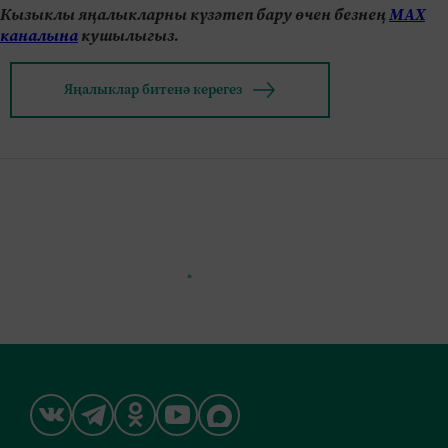
Кызыклы яңалыкларны күзәтеп бару өчен безнең
МАХ
каналына
кушылыгыз.
Яңалыклар битенә керегез