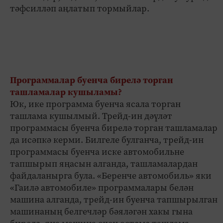
тәфсилләп аңлатып тормыйлар.
Программалар буенча бирелә торган
ташламалар кушыламы?
Юк, ике программа буенча ясала торган
ташлама кушылмый. Трейд-ин дәүләт
программасы буенча бирелә торган ташламалар
да исәпкә керми. Билгеле булганча, трейд-ин
программасы буенча иске автомобильне
тапшырып яңасын алганда, ташламалардан
файдаланырга була. «Беренче автомобиль» яки
«Гаилә автомобиле» программалары белән
машина алганда, трейд-ин буенча тапшырылган
машинаның белгечләр бәяләгән хакы гына