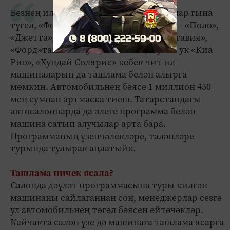
Безнең илдә җитештерелгән машиналар гына
түгел, «Фольксваген» модельләреннән - «Поло»,
«Джетта», «Шкода»дан - «Рапид», «Октавия»,
«Форд»тан - «Фокус», «Фиеста», шулай ук «Киа
Рио», «Хундай Солярис» кебек чит ил
машиналарын да ташлама белән алырга
мөмкин. Автомобильнең бәясе 1 миллион 450
мең сумнан артмаска тиеш. Татарстандагы
автосалоннарда да әлеге программа белән
машина сатып алучылар арта бара.
Программаның үзенчәлекләре, таләпләре
турында тулырак аңлатыйк.
Ташлама ничек ясала?
Салонда дәүләт программасына туры килгән
машинаны сайлаганнан соң, менеджерлар сезгә
ул автомобильнең төгәл бәясен әйтәчәкләр.
Кайчакта салон үзе дә машинага ташлама ясарга