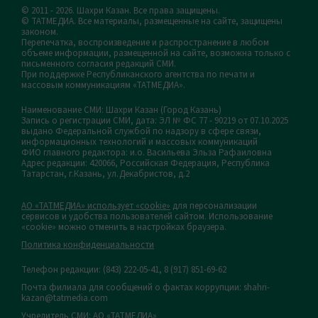
© 2011 - 2026. Шахри Казан. Все права защищены.
© ТАТМЕДИА. Все материалы, размещенные на сайте, защищены
законом.
Перепечатка, воспроизведение и распространение в любом
объеме информации, размещенной на сайте, возможна только с
письменного согласия редакций СМИ.
При поддержке Республиканского агентства по печати и
массовым коммуникациям «ТАТМЕДИА».
Наименование СМИ: Шахри Казан (Город Казань)
Запись о регистрации СМИ, дата: ЭЛ № ФС 77 - 90219 от 07.10.2025
выдано Федеральной службой по надзору в сфере связи,
информационных технологий и массовых коммуникаций
ФИО главного редактора: и.о. Васильева Эльза Рафаиловна
Адрес редакции: 420066, Российская Федерация, Республика
Татарстан, г.Казань, ул.Декабристов, д.2
АО «ТАТМЕДИА» использует «cookie»
для персонализации
сервисов и удобства пользователей сайтом. Использование
«cookie» можно отменить в настройках браузера.
Политика конфиденциальности
Телефон редакции:
(843) 222-05-41, 8 (917) 851-69-62
Почта филиала для сообщений о фактах коррупции: shahri-
kazan@tatmedia.com
Учредитель СМИ: АО «ТАТМЕДИА»