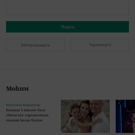
Язарга
Теркәлергә
Авторлашырга
Мөһим
#Кыскача яңалыклар
Казанда 5 яшьлек бала
10нчы кат тәрәзәсеннән
егылып һәлак булган