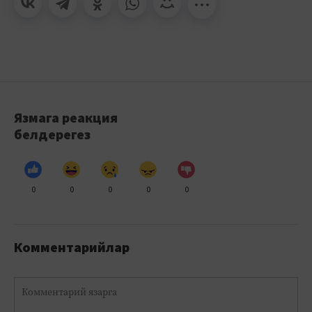
Язмага реакция
белдерегез
0
0
0
0
0
Комментарийлар