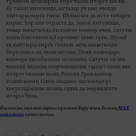
түләнгән акчаларны кире таләп итәргә хаклы.
Бу таләп нигезендә, акчалар ун көн эчендә
кайтарылырга тиеш. Шунысын да истә тотарга
кирәк: һәр ике очракта да, закон нигезендә,
товар вакытында килмәгән көннәр өчен, сатучы
аның бәясеннән 0,5 процент пени түли. Шулай
ук кайтырылырга тиешле акча вакытында
бирелмәсә дә, пени өстәлә. Пени календарь
көннәре хисабыннан исәпләнә. Сатучы килеп
чыккан аңлашылмаучанлыкны тыныч кына хәл
итәргә теләми икән, Россия Гражданнар
кодексының 11нче маддәсе нигезендә үз
хокукларыңны яклап, судка да мөрәҗәгать
итәргә була.
Кызыклы яңалыкларны күзәтеп бару өчен безнең
МАХ
каналына
кушылыгыз.