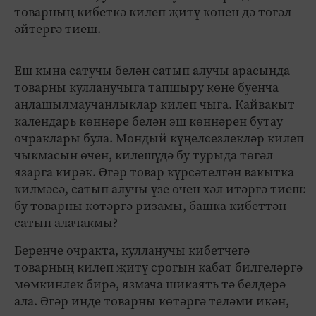
товарның кибеткә килеп җитү көнен дә төгәл
әйтергә тиеш.
Еш кына сатучы белән сатып алучы арасында
товарны кулланучыга тапшыру көне буенча
аңлашылмаучанлыклар килеп чыга. Кайвакыт
календарь көннәре белән эш көннәрен бутау
очраклары була. Мондый күңелсезлекләр килеп
чыкмасын өчен, килешүдә бу турыда төгәл
язарга кирәк. Әгәр товар күрсәтелгән вакытка
килмәсә, сатып алучы үзе өчен хәл итәргә тиеш:
бу товарны көтәргә ризамы, башка кибеттән
сатып алачакмы?
Беренче очракта, кулланучы кибетчегә
товарның килеп җитү срогын кабат билгеләргә
мөмкинлек бирә, язмача шикаять тә белдерә
ала. Әгәр инде товарны көтәргә теләми икән,