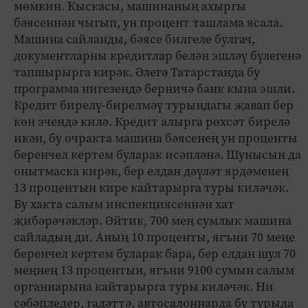
мөмкин. Кыскасы, машинаның ахыргы
бәясеннән чыгып, ун процент ташлама ясала.
Машина сайланды, бәясе билгеле булгач,
документларны кредитлар белән эшләү бүлегенә
тапшырырга кирәк. Әлегә Татарстанда бу
программа нигезендә берничә банк кына эшли.
Кредит бирелү-бирелмәү турындагы җавап бер
көн эчендә килә. Кредит алырга рөхсәт бирелә
икән, бу очракта машина бәясенең ун проценты
беренчел кертем буларак исәпләнә. Шунысын да
онытмаска кирәк, бер елдан дәүләт ярдәменең
13 процентын кире кайтарырга туры киләчәк.
Бу хакта салым инспекциясеннән хат
җибәрәчәкләр. Әйтик, 700 мең сумлык машина
сайладың ди. Аның 10 проценты, ягъни 70 меңе
беренчел кертем буларак бара, бер елдан шул 70
меңнең 13 процентын, ягъни 9100 сумын салым
органнарына кайтарырга туры киләчәк. Ни
сәбәпледер, гадәттә, автосалоннарда бу турыда