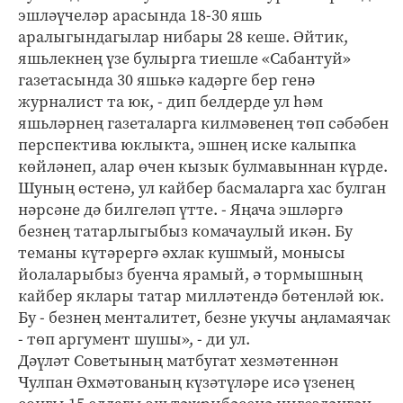
эшләүчеләр арасында 18-30 яшь
аралыгындагылар нибары 28 кеше. Әйтик,
яшьлекнең үзе булырга тиешле «Сабантуй»
газетасында 30 яшькә кадәрге бер генә
журналист та юк, - дип белдерде ул һәм
яшьләрнең газеталарга килмәвенең төп сәбәбен
перспектива юклыкта, эшнең иске калыпка
көйләнеп, алар өчен кызык булмавыннан күрде.
Шуның өстенә, ул кайбер басмаларга хас булган
нәрсәне дә билгеләп үтте. - Яңача эшләргә
безнең татарлыгыбыз комачаулый икән. Бу
теманы күтәрергә әхлак кушмый, монысы
йолаларыбыз буенча ярамый, ә тормышның
кайбер яклары татар милләтендә бөтенләй юк.
Бу - безнең менталитет, безне укучы аңламаячак
- төп аргумент шушы», - ди ул.
Дәүләт Советының матбугат хезмәтеннән
Чулпан Әхмәтованың күзәтүләре исә үзенең