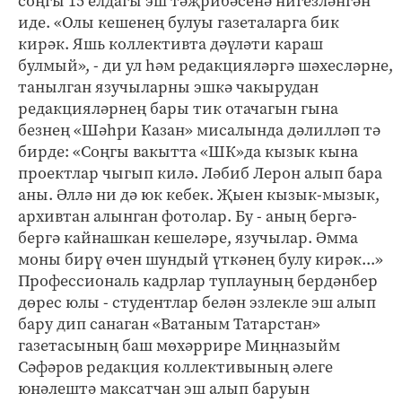
соңгы 15 елдагы эш тәҗрибәсенә нигезләнгән
иде. «Олы кешенең булуы газеталарга бик
кирәк. Яшь коллективта дәүләти караш
булмый», - ди ул һәм редакцияләргә шәхесләрне,
танылган язучыларны эшкә чакырудан
редакцияләрнең бары тик отачагын гына
безнең «Шәһри Казан» мисалында дәлилләп тә
бирде: «Соңгы вакытта «ШК»да кызык кына
проектлар чыгып килә. Ләбиб Лерон алып бара
аны. Әллә ни дә юк кебек. Җыен кызык-мызык,
архивтан алынган фотолар. Бу - аның бергә-
бергә кайнашкан кешеләре, язучылар. Әмма
моны бирү өчен шундый үткәнең булу кирәк...»
Профессиональ кадрлар туплауның бердәнбер
дөрес юлы - студентлар белән эзлекле эш алып
бару дип санаган «Ватаным Татарстан»
газетасының баш мөхәррире Миңназыйм
Сәфәров редакция коллективының әлеге
юнәлештә максатчан эш алып баруын