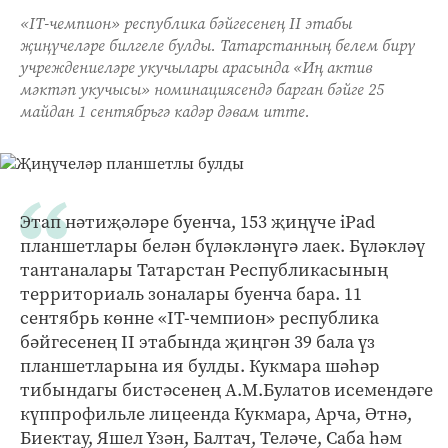
«IT-чемпион» республика бәйгесенең II этабы
җиңүчеләре билгеле булды. Татарстанның белем бирү
учреждениеләре укучылары арасында «Иң актив
мәктәп укучысы» номинациясендә барган бәйге 25
майдан 1 сентябрьгә кадәр дәвам итте.
Этап нәтиҗәләре буенча, 153 җиңүче iPad
планшетлары белән бүләкләнүгә лаек. Бүләкләү
тантаналары Татарстан Республикасының
территориаль зоналары буенча бара. 11
сентябрь көнне «IT-чемпион» республика
бәйгесенең II этабында җиңгән 39 бала үз
планшетларына ия булды. Кукмара шәһәр
тибындагы бистәсенең А.М.Булатов исемендәге
күппрофильле лицеенда Кукмара, Арча, Әтнә,
Биектау, Яшел Үзән, Балтач, Теләче, Саба һәм