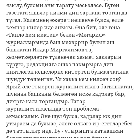
язылу, булсын аны тарату мәсьәләсе. Бүген
газетага яшьләр килми дип зарлана торган да
түгел. Каләмнең әҗере тиешенчә булса, әллә
кемнәр килер иде анысы. Әнә бит, әле генә
«Гаилә һәм мәктәп» белән «Мәгариф»
журналларында баш мөхәррир булып эш
башлаган Илдар Миргалимов та,
хезмәткәрләргә түләнәчәк хезмәт хакларын
күрүгә, редакциягә эшкә чакырырга дип
ниятләгән кешеләрне китертеп булмаячагына
шундук төшенгән. Ул хакка кем килсен соң?
Ярый әле гомерен җурналистикага багышлаган,
шуннан башканы белмәгән иске кадрлар бар,
дияргә кала торгандыр. Татар
журналистикасында төп проблема -
акчасызлык. Әнә шул булса, кадрлар юк дип
утырасы да булмас, әлеге өлкәгә ир-егетләребез
дә тартылыр иде. Бу - утырышта катнашкан