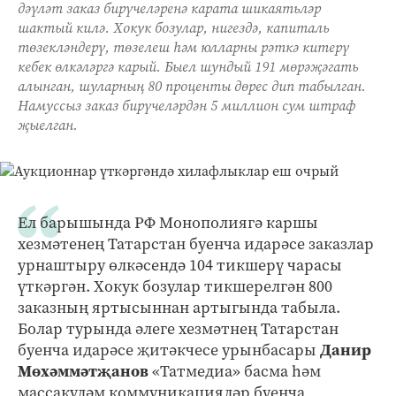
дәүләт заказ бирүчеләренә карата шикаятьләр
шактый килә. Хокук бозулар, нигездә, капиталь
төзекләндерү, төзелеш һәм юлларны рәткә китерү
кебек өлкәләргә карый. Быел шундый 191 мөрәҗәгать
алынган, шуларның 80 проценты дөрес дип табылган.
Намуссыз заказ бирүчеләрдән 5 миллион сум штраф
җыелган.
Ел барышында РФ Монополиягә каршы
хезмәтенең Татарстан буенча идарәсе заказлар
урнаштыру өлкәсендә 104 тикшерү чарасы
үткәргән. Хокук бозулар тикшерелгән 800
заказның яртысыннан артыгында табыла.
Болар турында әлеге хезмәтнең Татарстан
буенча идарәсе җитәкчесе урынбасары
Данир
Мөхәммәтҗанов
«Татмедиа» басма һәм
массакүләм коммуникацияләр буенча