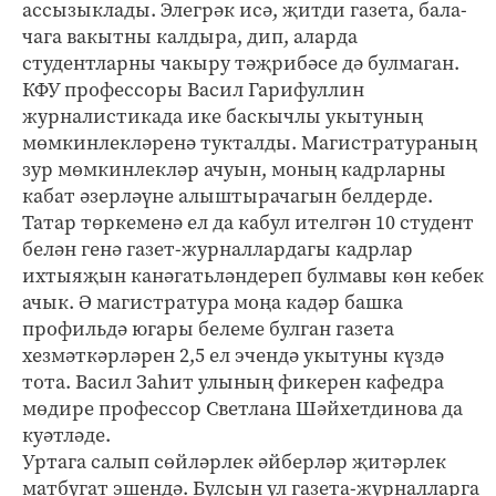
ассызыклады. Элегрәк исә, җитди газета, бала-
чага вакытны калдыра, дип, аларда
студентларны чакыру тәҗрибәсе дә булмаган.
КФУ профессоры Васил Гарифуллин
журналистикада ике баскычлы укытуның
мөмкинлекләренә тукталды. Магистратураның
зур мөмкинлекләр ачуын, моның кадрларны
кабат әзерләүне алыштырачагын белдерде.
Татар төркеменә ел да кабул ителгән 10 студент
белән генә газет-журналлардагы кадрлар
ихтыяҗын канәгатьләндереп булмавы көн кебек
ачык. Ә магистратура моңа кадәр башка
профильдә югары белеме булган газета
хезмәткәрләрен 2,5 ел эчендә укытуны күздә
тота. Васил Заһит улының фикерен кафедра
мөдире профессор Светлана Шәйхетдинова да
куәтләде.
Уртага салып сөйләрлек әйберләр җитәрлек
матбугат эшендә. Булсын ул газета-журналларга