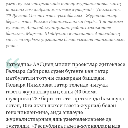
узган күчмә утырышында татар журналистикасының
торышы һәм кадрлар мәсьәләсе күтәрелде. Утырышны
ТР Дәүләт Советы рәисе урынбасары - Журналистлар
берлеге рәисе Римма Ратникова алып барды. Төп темага
күчкәнче, Азнакай муниципаль районы хакимияте
башлыгы Марсель Шәйдуллин кунакларны Азнакайның
соңгы еллардагы уңышлары белән кыскача таныштырып
үтте.
Татмедиа» ААҖнең милли проектлар җитәкчесе
Гөлнара Сабирова сүзен бүгенге көн татар
матбугатын тотучы саннардан башлады.
Гөлнара Ильясовна татар телендә чыгучы
газета-журналларның саны (40 басма -
шуларның 25е бары тик татар телендә һәм шуңа
өстәп, 10га якын шәхси газета-журнал) белән
генә чикләнмичә, анда эшләүче
журналистларның яшь үзенчәлекләренә дә
тукталды. «Республика газета-журналларында