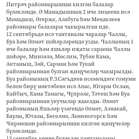
Питрәч районнарыннан килгән балалар
бүләкләнде. Ә Мамадышның 2 нче лицеена исә
Мамадыш, Әгерҗе, Алабуга һәм Менделеев
районнары балалары чакырылган иде.
12 сентябрьдә исә тантаналы чаралар Чаллы,
Буа һәм Әлмәт шәһәрләрендә узды. Чаллының 1
нче балалар һәм яшьләр иҗаты сараена Чаллы
шәһәре, Минзәлә, Мөслим, Түбән Кама,
Актаныш, Зәй, Сарман һәм Тукай
районнарыннан булган җиңүчеләр чакырылды.
Буа районының Р.З.Сәгъдиев исемендәге гомуми
белем бирү мәктәбенә исә Апас, Югары Ослан,
Кайбыч, Кама Тамагы, Чүпрәле, Тәтеш һәм Буа
районнарыннан укучылар җыелды. Әлмәт
районының Яшьләр үзәгендә Әлмәт, Азнакай,
Баулы, Ютазы, Бөгелмә, Лениногорск һәм
Чирмешән районнарыннан килгән җиңүчеләр
бүләкләнде.
13 сентябрь көнне бүләкләү тантаналары