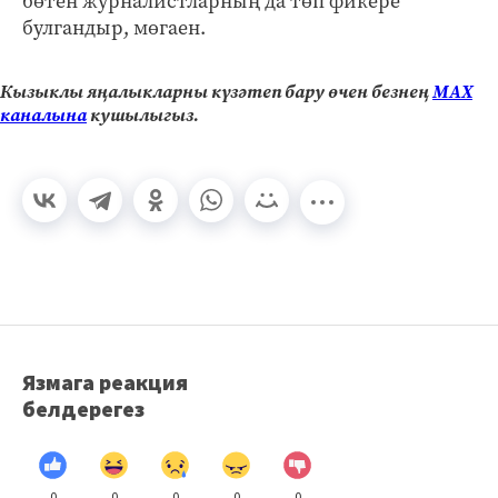
бөтен журналистларның да төп фикере
булгандыр, мөгаен.
Кызыклы яңалыкларны күзәтеп бару өчен безнең
МАХ
каналына
кушылыгыз.
Язмага реакция
белдерегез
0
0
0
0
0