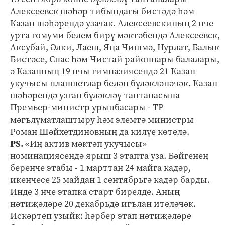
Алексеевск шәһәр тибындагы бистәдә һәм
Казан шәһәрендә узачак. Алексеевскиның 2 нче
урта гомуми белем бирү мәктәбендә Алексеевск,
Аксубай, Әлки, Лаеш, Яңа Чишмә, Нурлат, Балык
Бистәсе, Спас һәм Чистай районнары балалары,
ә Казанның 19 нчы гимназиясендә 21 Казан
укучысы планшетлар белән бүләкләнәчәк. Казан
шәһәрендә узган бүләкләү тантанасына
Премьер-министр урынбасары - ТР
мәгълүматлаштыру һәм элемтә министры
Роман Шәйхетдиновның да килүе көтелә.
PS.
«Иң актив мәктәп укучысы»
номинациясендә ярыш 3 этапта уза. Бәйгенең
беренче этабы - 1 марттан 24 майга кадәр,
икенчесе 25 майдан 1 сентябрьгә кадәр барды.
Инде 3 нче этапка старт бирелде. Аның
нәтиҗәләре 20 декабрьдә игълан ителәчәк.
Искәртеп узыйк: һәрбер этап нәтиҗәләре