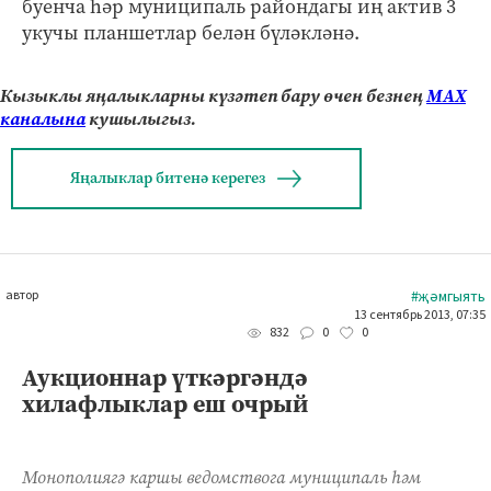
буенча һәр муниципаль райондагы иң актив 3
укучы планшетлар белән бүләкләнә.
Кызыклы яңалыкларны күзәтеп бару өчен безнең
МАХ
каналына
кушылыгыз.
Яңалыклар битенә керегез
автор
#җәмгыять
13 сентябрь 2013, 07:35
0
0
832
Аукционнар үткәргәндә
хилафлыклар еш очрый
Монополиягә каршы ведомствога муниципаль һәм