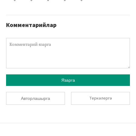
Комментарийлар
Язарга
Теркәлергә
Авторлашырга