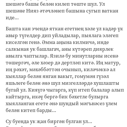
шешәгә башы белән килеп төште шул. Ул
шешәне Нияз әтәчләнеп башына сугып ваткан
иде...
Башта кан эчендә яткан егетнең хәле ул кадәр үк
авыр түгелдер дип уйладылар, пыялага эләгеп
киселгән генә. Әмма аңына килмичә, инде
салкыная ук башлагач, аны күтәреп диярлек
авылга чаптылар. Язилә бу минутларны исенә
төшергәч, әле хәзер дә дертләп китә. Иң матур,
иң рәхәт, мәхәббәттән очынып, киләчәккә ал
хыяллар белән янган вакыт, гомумән гүзәл
яшьлеге белән әнә шул мизгелләрдә хушлашты
бугай ул. Кияүгә чыгарга, күп итеп балалар алып
кайтырга, икәү бергә бик бәхетле булырга
хыялланган егете әнә шундый мәгънәсез үлем
белән китеп барды...
Су буенда ук җан биргән булган ул...