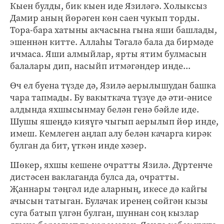
Кыен булды, бик кыен иде Язиләгә. Холыксыз
Дамир аның йөрәген көн саен чукып торды.
Тора-бара хатыны акчасына гына яши башлады,
эшеннән китте. Аллаһы Тәгалә бала да бирмәде
ичмаса. Яши алмыйлар, ярты ятим булмасын
балалары дип, насыйп итмәгәндер инде...
Өч ел буена түзде дә, Язилә аерылышудан башка
чара тапмады. Бу вакыткача түзүе дә әти-әнисе
алдында яхшысынмау белән генә бәйле иде.
Шушы яшеңдә кияүгә чыгып аерылып йөр инде,
имеш. Кемлеген аңлап алу белән качарга кирәк
булган да бит, үткән инде хәзер.
Шөкер, яхшы кешене очратты Язилә. Дүртенче
дистәсен ваклаганда булса да, очратты.
Җаннары тәңгәл иде аларның, икесе дә кайгы
ачысын татыган. Булачак иренең сөйгән кызы
суга батып үлгән булган, шуннан соң кызлар