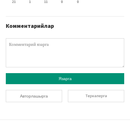
21
1
11
0
0
Комментарийлар
Язарга
Теркәлергә
Авторлашырга