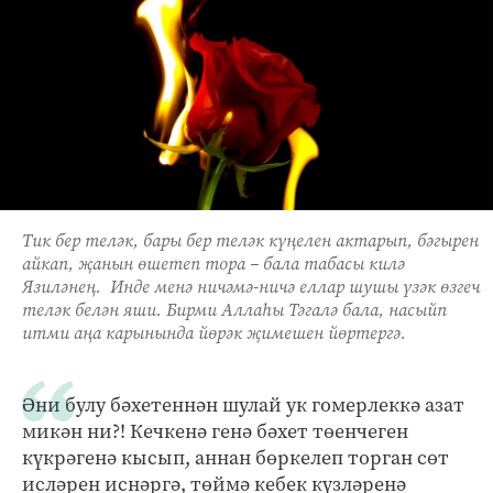
Тик бер теләк, бары бер теләк күңелен актарып, бәгырен
айкап, җанын өшетеп тора – бала табасы килә
Язиләнең. Инде менә ничәмә-ничә еллар шушы үзәк өзгеч
теләк белән яши. Бирми Аллаһы Тәгалә бала, насыйп
итми аңа карынында йөрәк җимешен йөртергә.
Әни булу бәхетеннән шулай ук гомерлеккә азат
микән ни?! Кечкенә генә бәхет төенчеген
күкрәгенә кысып, аннан бөркелеп торган сөт
исләрен иснәргә, төймә кебек күзләренә