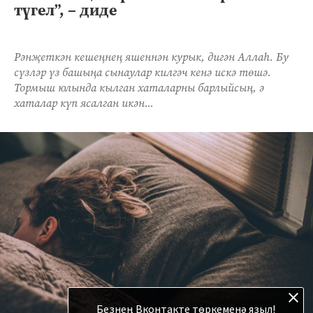
түгел”, – диде
Рәнҗеткән кешеңнең яшеннән курык, дигән Аллаһ. Бу
сүзләр үз башыңа сынаулар килгәч кенә искә төшә.
Тормыш юлында кылган хаталарны барлыйсың, ә
хаталар күп ясалган икән...
Безнең Вконтакте төркеменә языл!