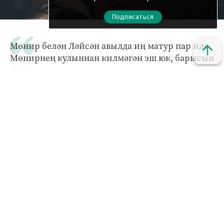
Подписаться
Мөнир белән Ләйсән авылда иң матур пар иде.
Мөнирнең кулыннан килмәгән эш юк, барысын
булдыра. Агачны да кисә, тимерен дә ялгый,
моңа өстәп бик матур итеп гармунда уйный.
Ләйсән дә бар яктан килгән шул. Күрше-тирә
апалар: “Безгә шундый килен бирсен, Ходай”, –
дип сокланып карады.
Мөнир белән Ләйсәннең мәхәббәте Сабантуйда
башланды. Мөнир ат чабышында катнашты.
Менә шул чабыш вакытында аттан егылып,
аягын авырттырды егет. Ләйсән табиблыкка
укыгач, батырга ярдәмгә ашыкты. Күзләр шулай
очрашты. Мөнир Сабантуйда җиңмәсә дә,
бүләксез калмады – ике елдан артык бергә алар.
Ләйсән сөйгәненең тиздән кул сораячагын