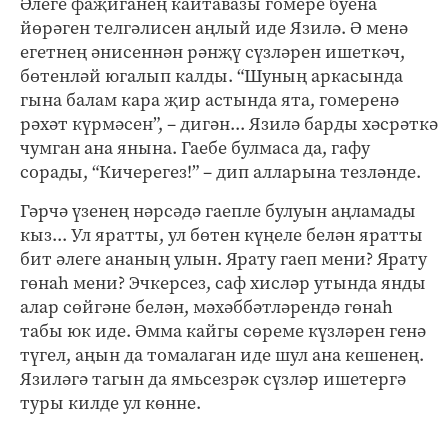
Әлеге фаҗиганең кайтавазы гомере буена
йөрәген телгәлисен аңлый иде Язилә. Ә менә
егетнең әнисеннән рәнҗү сүзләрен ишеткәч,
бөтенләй югалып калды. “Шуның аркасында
гына балам кара җир астында ята, гомеренә
рәхәт күрмәсен”, – дигән... Язилә барды хәсрәткә
чумган ана янына. Гаебе булмаса да, гафу
сорады, “Кичерегез!” – дип алларына тезләнде.
Гәрчә үзенең нәрсәдә гаепле булуын аңламады
кыз... Ул яратты, ул бөтен күңеле белән яратты
бит әлеге ананың улын. Ярату гаеп мени? Ярату
гөнаһ мени? Эчкерсез, саф хисләр утында янды
алар сөйгәне белән, мәхәббәтләрендә гөнаһ
табы юк иде. Әмма кайгы сөреме күзләрен генә
түгел, аңын да томалаган иде шул ана кешенең.
Язиләгә тагын да ямьсезрәк сүзләр ишетергә
туры килде ул көнне.