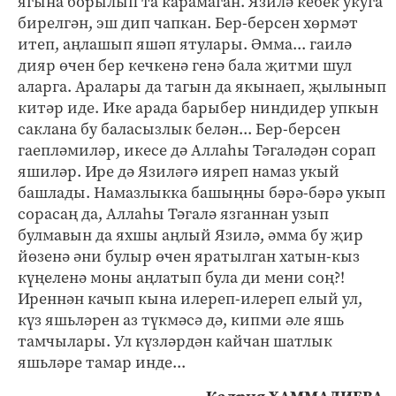
ягына борылып та карамаган. Язилә кебек укуга
бирелгән, эш дип чапкан. Бер-берсен хөрмәт
итеп, аңлашып яшәп ятулары. Әмма... гаилә
дияр өчен бер кечкенә генә бала җитми шул
аларга. Аралары да тагын да якынаеп, җылынып
китәр иде. Ике арада барыбер ниндидер упкын
саклана бу баласызлык белән... Бер-берсен
гаепләмиләр, икесе дә Аллаһы Тәгаләдән сорап
яшиләр. Ире дә Язиләгә ияреп намаз укый
башлады. Намазлыкка башыңны бәрә-бәрә укып
сорасаң да, Аллаһы Тәгалә язганнан узып
булмавын да яхшы аңлый Язилә, әмма бу җир
йөзенә әни булыр өчен яратылган хатын-кыз
күңеленә моны аңлатып була ди мени соң?!
Иреннән качып кына илереп-илереп елый ул,
күз яшьләрен аз түкмәсә дә, кипми әле яшь
тамчылары. Ул күзләрдән кайчан шатлык
яшьләре тамар инде...