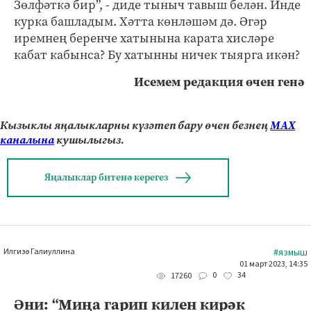
Зөлфәткә бир”, - диде тыныч тавыш белән. Инде
курка башладым. Хәтта көнләшәм дә. Әгәр
иремнең беренче хатынына карата хисләре
кабат кабынса? Бу хатынны ничек тыярга икән?
Исемем редакция өчен генә
Кызыклы яңалыкларны күзәтеп бару өчен безнең
МАХ
каналына
кушылыгыз.
Яңалыклар битенә керегез
Илгизә Галиуллина
#язмыш
01 март 2023, 14:35
0
34
17260
Әни: “Миңа гарип килен кирәк