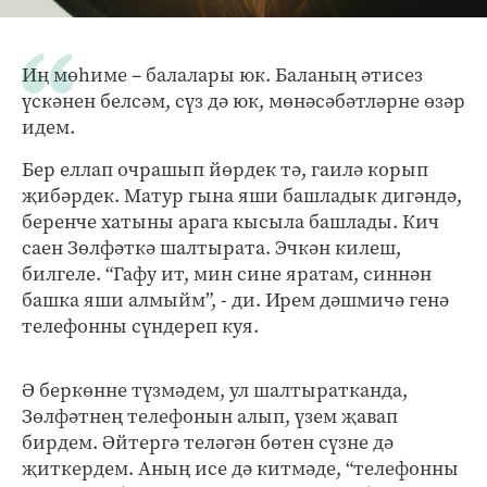
Иң мөһиме – балалары юк. Баланың әтисез
үскәнен белсәм, сүз дә юк, мөнәсәбәтләрне өзәр
идем.
Бер еллап очрашып йөрдек тә, гаилә корып
җибәрдек. Матур гына яши башладык дигәндә,
беренче хатыны арага кысыла башлады. Кич
саен Зөлфәткә шалтырата. Эчкән килеш,
билгеле. “Гафу ит, мин сине яратам, синнән
башка яши алмыйм”, - ди. Ирем дәшмичә генә
телефонны сүндереп куя.
Ә беркөнне түзмәдем, ул шалтыратканда,
Зөлфәтнең телефонын алып, үзем җавап
бирдем. Әйтергә теләгән бөтен сүзне дә
җиткердем. Аның исе дә китмәде, “телефонны