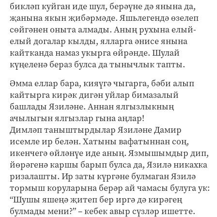
бикләп куйган иде шул, берәүне дә янына да,
җанына якын җибәрмәде. Яшьлегендә өзелеп
сөйгәнен оныта алмады. Аның рухына елый-
елый догалар кылды, ялларга әнисе янына
кайтканда намаз укырга өйрәнде. Шулай
күңеленә бераз булса да тынычлык тапты.
Әмма еллар бара, кияүгә чыгарга, бәби алып
кайтырга кирәк дигән уйлар бимазалый
башлады Язиләне. Аннан ялгызлыкның
ачылыгын ялгызлар гына аңлар!
Димләп таныштырдылар Язиләне Дамир
исемле ир белән. Хатыны вафатыннан соң,
икенчегә өйләнүе иде аның. Язмышымдыр дип,
йөрәгенә каршы барып булса да, Язилә никахка
ризалашты. Ир заты күргәне булмаган Язилә
тормыш коруларына берәр ай чамасы булуга ук:
“Шушы яшеңә җитеп бер иргә дә кирәгең
булмады мени?” – кебек авыр сүзләр ишетте.