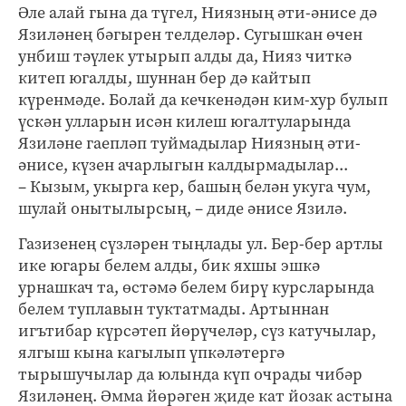
Әле алай гына да түгел, Ниязның әти-әнисе дә
Язиләнең бәгырен телделәр. Сугышкан өчен
унбиш тәүлек утырып алды да, Нияз читкә
китеп югалды, шуннан бер дә кайтып
күренмәде. Болай да кечкенәдән ким-хур булып
үскән улларын исән килеш югалтуларында
Язиләне гаепләп туймадылар Ниязның әти-
әнисе, күзен ачарлыгын калдырмадылар...
– Кызым, укырга кер, башың белән укуга чум,
шулай онытылырсың, – диде әнисе Язилә.
Газизенең сүзләрен тыңлады ул. Бер-бер артлы
ике югары белем алды, бик яхшы эшкә
урнашкач та, өстәмә белем бирү курсларында
белем туплавын туктатмады. Артыннан
игътибар күрсәтеп йөрүчеләр, сүз катучылар,
ялгыш кына кагылып үпкәләтергә
тырышучылар да юлында күп очрады чибәр
Язиләнең. Әмма йөрәген җиде кат йозак астына