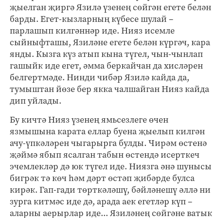
җыелган җиргә Язилә үзенең сөйгән егете белән
барды. Егет-кызларның күбесе шулай –
парлашып килгәннәр иде. Нияз исемле
сыйныфташы, Язиләне егете белән күргәч, кара
янды. Кызга күз атып кына түгел, чын-чынлап
гашыйк иде егет, әмма беркайчан да хисләрен
белгертмәде. Нинди чибәр Язилә кайда да,
тумыштан йөзе бер якка чалшайган Нияз кайда
дип уйлады.
Бу кичтә Нияз үзенең ямьсезлеге өчен
язмышына карата еллар буена җыелып килгән
ачу-үпкәләрен чыгарырга булды. Чирәм өстенә
җәймә ябып ясалган табын өстендә исерткеч
эчемлекләр дә юк түгел иде. Ниязга әнә шунысы
бигрәк тә көч һәм дәрт өстәп җибәрде булса
кирәк. Гап-гади төрткәләшү, бәйләнешү әллә ни
зурга китмәс иде дә, арада аек егетләр күп –
аларны аерырлар иде... Язиләнең сөйгәне ватык