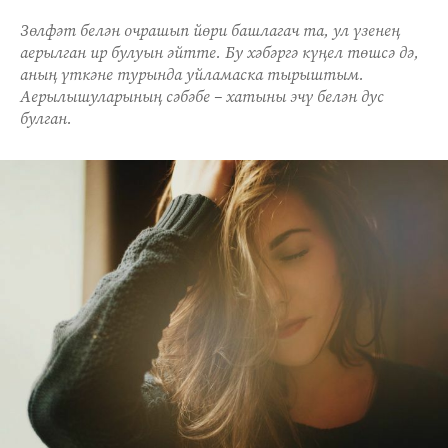
Зөлфәт белән очрашып йөри башлагач та, ул үзенең
аерылган ир булуын әйтте. Бу хәбәргә күңел төшсә дә,
аның үткәне турында уйламаска тырыштым.
Аерылышуларының сәбәбе – хатыны эчү белән дус
булган.