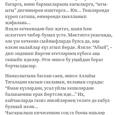
багарга, нәни бармакларына кагылырга, “ыгы-
ыгы” дигәннәрен ишетергә... Юк... Төшләрендә
күреп саташа, өннәрендә хыялланып
җәфалана...
Язилә кечкенәдән бик җитез, шаян һәм
искиткеч чибәр булып үсте. Мәктәптә укыганда,
әле үзе кечкенә сыйныфларда булса да, аңа
өлкән малайлар күз атып йөрде. Язилә: “Абый”, –
дип эндәшеп йөргән егетләрнең күбесе аңа
гашыйк иделәр. Әти-әнисе бу уңайдан бераз
борчылдылар.
Намазлыгына баскан саен, әнисе Аллаһы
Тәгаләдән кызын саклавын, яклавын сорады:
“Яман күзләрдән, усал уйлы кешеләрдән
балакаемны ерак йөртсәң иде...” Их,
кайчакларда газиз әнкәйләрнең теләге дә кабул
булмый икән...
Чыгарылыш кичәсеннән соң су буена яшьләр