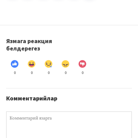
Язмага реакция
белдерегез
0
0
0
0
0
Комментарийлар