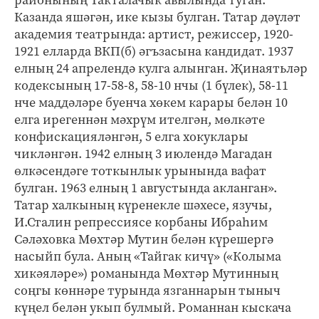
Казанда яшәгән, ике кызы булган. Татар дәүләт
академия театрында: артист, режиссер, 1920-
1921 елларда ВКП(б) әгъзасына кандидат. 1937
елның 24 апрелендә кулга алынган. Җинаятьләр
кодексының 17-58-8, 58-10 нчы (1 бүлек), 58-11
нче маддәләре буенча хөкем карары белән 10
елга ирегеннән мәхрүм ителгән, мөлкәте
конфискацияләнгән, 5 елга хокуклары
чикләнгән. 1942 елның 3 июлендә Магадан
өлкәсендәге тоткынлык урынында вафат
булган. 1963 елның 1 августында акланган».
Татар халкының күренекле шәхесе, язучы,
И.Сталин репрессиясе корбаны Ибраһим
Сәләховка Мөхтәр Мутин белән күрешергә
насыйп була. Аның «Тайгак кичү» («Колыма
хикәяләре») романында Мөхтәр Мутинның
соңгы көннәре турында язганнарын тыныч
күңел белән укып булмый. Романнан кыскача