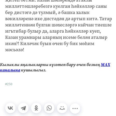
милләттәшләребезгә куелган һәйкәлләр саны
бер дистәгә дә тулмый, ә башка халык
вәкилләренә ике дистәдән дә артып китә. Татар
милләтеннән булган шәхесләргә кайчан тиешле
игътибар булыр да, аларга һәйкәлләр куеп,
Казан урамнары аларның исеме белән аталыр
икән?! Киләчәк буын өчен бу бик мөһим
мәсьәлә!
Кызыклы яңалыкларны күзәтеп бару өчен безнең
МАХ
каналына
кушылыгыз.
#250