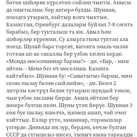
бөтен шәһәрне күрсәтеп-сөйләп чыкты. Анысы
да онытылмас бер хатирә булды. Шуннан,
поездга утырып, кайтыр юлга чыктык.
Казахстан, Оренбург далалары буйлап 7-8 сәгать
барабыз, бер тукталыш та юк. Авыл һәм
шәһәрләр күренми. Су алырга гына туктап ала
поезд. Шулай бара торгач, вагонга эмаль чиләк
тоткан ап-ак сакаллы бер үзбәк килеп керде.
«Монда мөселманнар бармы?» - ди. «Бар, - мин
әйтәм. - Менә без өч мөселман. Казанга
кайтабыз». Шуннан бу: «Савытыгыз бармы, мин
сезне пылау белән сыйлыйм», - ди. Безгә 2
литрлы кәстрүл белән тутырып шундый тәмле,
чын үзбәк пылавы бирде. Аның әйткән бер
нәзере булган икән. Шуны үтәп йөрүе. Шуннан 3
көн буе пылау, яшелчә, җимеш ашап, чәй эчеп
кайттык. Еллар үтте, заманнар, тормышлар
үзгәрде. Дөньяда иң зур, бердәм, көчле булган
СССР да сугышсыз-нисез, тыныч кына таркалды