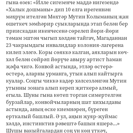
гына өзек: «Илле сигезенче маддә нигезендә
«Халык дошманы» дип 10 елга ирегеннән
мәхрүм ителгән Мөхтәр Мутин Колыманың җан
өшеткеч зәмһәрир суыкларында этап белән бер
приискадан икенчесенә сөрелеп йөри-йөри
тәмам эштән чыгып хәлдән тайгач, Магаданнан
23 чакрымдагы инвалидлар колония-лагерена
килеп эләгә. Коры сөяккә калган, аякларын көч-
хәл белән сөйрәп йөрүче авыру артист һаман
җәфа чигә. Конвой астында, этләр өстерә-
өстерә, аларны урманга, утын алып кайтырга
куалар. Соңгы чиккә кадәр хәлсезләнгән Мутин
утынны зонага алып кереп җиткерә алмый,
егыла. Шуны гына көтеп торган симертелгән
бурзайлар, конвойчыларның шат хихылдавы
астында, аның өске киемнәрен, бүреген
ерткалый башлый. Ә ул, аңын җуяр-җуймас
хәлдә, инстинктив рәвештә башын яшерә...»
Шушы вакыйгалардан соң ун көн үткәч,