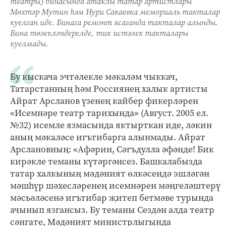
театры) бинасында атаклы татар артистлары
Мөхтәр Мутин һәм Нури Сакаевка мемориаль такталар
куелган иде. Бинага ремонт ясаганда такталар алынды.
Бина төзекләндерелде, тик истәлек такталары
куелмады.
Бу кыскача эчтәлекле мәкаләм чыккач,
Татарстанның һәм Россиянең халык артисты
Айрат Арсланов үзенең кайбер фикерләрен
«Исемнәре театр тарихында» (Август. 2005 ел.
№32) исемле язмасында яктырткан иде, ләкин
аның мәкаләсе игътибарга алынмады. Айрат
Арслановның: «Афәрин, Сәгъдулла әфәнде! Бик
кирәкле теманы күтәргәнсез. Башкалабызда
татар халкының мәдәният өлкәсендә эшләгән
мәшһүр шәхесләренең исемнәрен мәңгеләштерү
мәсьәләсенә игътибар җитеп бетмәве турында
ачынып язгансыз. Бу теманы Сездән алда театр
сәнгате, Мәдәният министрлыгында