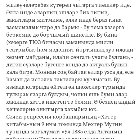
эшләүчеләребез күтәреп чыгарга тиешләр иде.
Әллә инде аларның эшләре бик тыгыз,
вакытлары җитмиме, әллә инде бераз гына
ваемсызлык чире дә бармы - бу тема хәзергә
беркемне дә борчымый шикелле. Бу бина
(хәзерге ТЮЗ бинасы) заманында милли
театрыбыз һәм мәдәният йортының зур иҗади
хезмәт мәйданы, илаһи сәнгать учагы булган», -
дигән сүзләре бүгенге көндә дә актуаль булып
кала бирә. Моннан соң байтак еллар узса да, әле
һаман да истәлек такталары куелмаган. Бу
язмада югарыда әйтелгән шәхесләр турында
тулырак язарга булдым, чөнки яшь буын алар
хакында хәтта ишетеп тә белми. Ә безнең андый
кешеләрне онытырга хакыбыз юк.
Сәяси репрессия корбаннарының «Хәтер
китабы»ның 9 нчы томында Мөхтәр Мутин
турында мәгълүмат: «Ул 1885 елда Актаныш
районының Такталачык авылында туган.