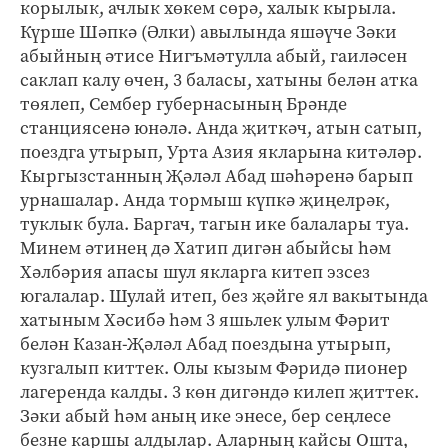
корылык, ачлык хөкем сөрә, халык кырыла.
Күрше Шәпкә (Әлки) авылында яшәүче Зәки
абыйның әтисе Нигъмәтулла абый, гаиләсен
саклап калу өчен, 3 баласы, хатыны белән атка
төялеп, Сембер губернасының Брәнде
станциясенә юнәлә. Анда җиткәч, атын сатып,
поездга утырып, Урта Азия якларына китәләр.
Кыргызстанның Җәләл Абад шәһәренә барып
урнашалар. Анда тормыш күпкә җиңелрәк,
туклык була. Баргач, тагын ике балалары туа.
Минем әтинең дә Хатип дигән абыйсы һәм
Хәлбәрия апасы шул якларга китеп эзсез
югалалар. Шулай итеп, без җәйге ял вакытында
хатыным Хәсибә һәм 3 яшьлек улым Фәрит
белән Казан-Җәләл Абад поездына утырып,
кузгалып киттек. Олы кызым Фәридә пионер
лагеренда калды. 3 көн дигәндә килеп җиттек.
Зәки абый һәм аның ике энесе, бер сеңлесе
безне каршы алдылар. Аларның кайсы Ошта,