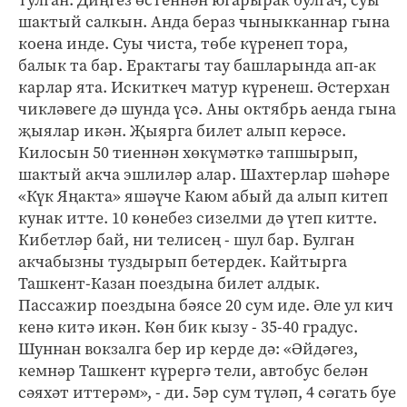
шактый салкын. Анда бераз чыныкканнар гына
коена инде. Суы чиста, төбе күренеп тора,
балык та бар. Ерактагы тау башларында ап-ак
карлар ята. Искиткеч матур күренеш. Әстерхан
чикләвеге дә шунда үсә. Аны октябрь аенда гына
җыялар икән. Җыярга билет алып керәсе.
Килосын 50 тиеннән хөкүмәткә тапшырып,
шактый акча эшлиләр алар. Шахтерлар шәһәре
«Күк Яңакта» яшәүче Каюм абый да алып китеп
кунак итте. 10 көнебез сизелми дә үтеп китте.
Кибетләр бай, ни телисең - шул бар. Булган
акчабызны туздырып бетердек. Кайтырга
Ташкент-Казан поездына билет алдык.
Пассажир поездына бәясе 20 сум иде. Әле ул кич
кенә китә икән. Көн бик кызу - 35-40 градус.
Шуннан вокзалга бер ир керде дә: «Әйдәгез,
кемнәр Ташкент күрергә тели, автобус белән
сәяхәт иттерәм», - ди. 5әр сум түләп, 4 сәгать буе