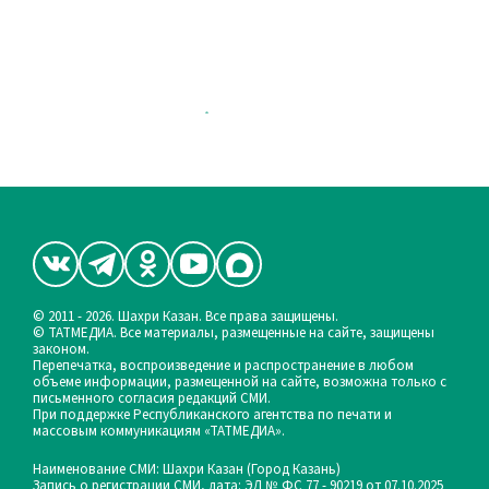
© 2011 - 2026. Шахри Казан. Все права защищены.
© ТАТМЕДИА. Все материалы, размещенные на сайте, защищены
законом.
Перепечатка, воспроизведение и распространение в любом
объеме информации, размещенной на сайте, возможна только с
письменного согласия редакций СМИ.
При поддержке Республиканского агентства по печати и
массовым коммуникациям «ТАТМЕДИА».
Наименование СМИ: Шахри Казан (Город Казань)
Запись о регистрации СМИ, дата: ЭЛ № ФС 77 - 90219 от 07.10.2025