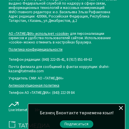
выдано Федеральной службой по надзору в сфере связи,
информационных технологий и массовых коммуникаций
ФИО главного редактора: и.о. Васильева Эльза Рафаиловна
Адрес редакции: 420066, Российская Федерация, Республика
Татарстан, г.Казань, ул.Декабристов, д.2
АО «ТАТМЕДИА» использует «cookie»
для персонализации
сервисов и удобства пользователей сайтом. Использование
«cookie» можно отменить в настройках браузера.
Политика конфиденциальности
Телефон редакции:
(843) 222-05-41, 8 (917) 851-69-62
Почта филиала для сообщений о фактах коррупции: shahri-
kazan@tatmedia.com
Учредитель СМИ: АО «ТАТМЕДИА»
Антикоррупционная политика
Телефон АО «ТАТМЕДИА»: (843) 222 09 84
Live Internet
16+
Безнең Вконтакте төркеменә языл!
Подписаться