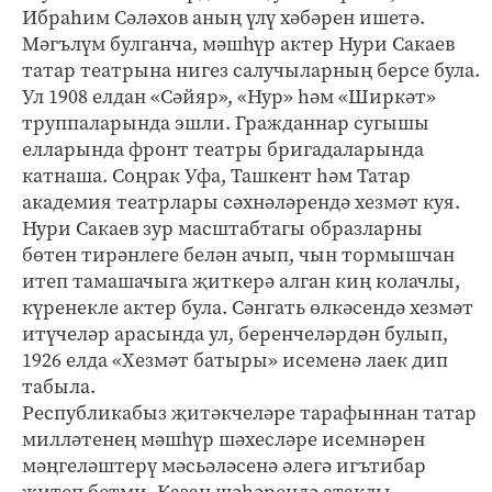
Ибраһим Сәләхов аның үлү хәбәрен ишетә.
Мәгълүм булганча, мәшһүр актер Нури Сакаев
татар театрына нигез салучыларның берсе була.
Ул 1908 елдан «Сәйяр», «Нур» һәм «Ширкәт»
труппаларында эшли. Гражданнар сугышы
елларында фронт театры бригадаларында
катнаша. Соңрак Уфа, Ташкент һәм Татар
академия театрлары сәхнәләрендә хезмәт куя.
Нури Сакаев зур масштабтагы образларны
бөтен тирәнлеге белән ачып, чын тормышчан
итеп тамашачыга җиткерә алган киң колачлы,
күренекле актер була. Сәнгать өлкәсендә хезмәт
итүчеләр арасында ул, беренчеләрдән булып,
1926 елда «Хезмәт батыры» исеменә лаек дип
табыла.
Республикабыз җитәкчеләре тарафыннан татар
милләтенең мәшһүр шәхесләре исемнәрен
мәңгеләштерү мәсьәләсенә әлегә игътибар
җитеп бетми. Казан шәһәрендә атаклы