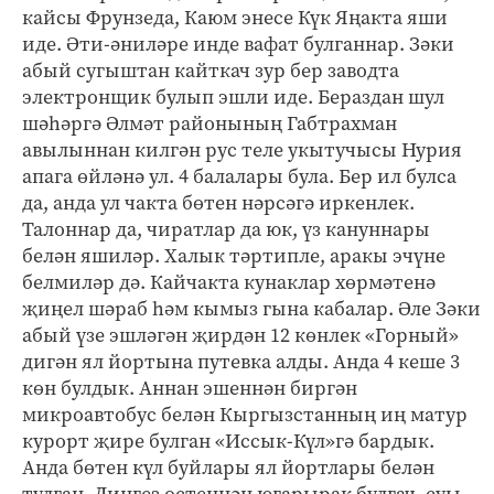
кайсы Фрунзеда, Каюм энесе Күк Яңакта яши
иде. Әти-әниләре инде вафат булганнар. Зәки
абый сугыштан кайткач зур бер заводта
электронщик булып эшли иде. Бераздан шул
шәһәргә Әлмәт районының Габтрахман
авылыннан килгән рус теле укытучысы Нурия
апага өйләнә ул. 4 балалары була. Бер ил булса
да, анда ул чакта бөтен нәрсәгә иркенлек.
Талоннар да, чиратлар да юк, үз кануннары
белән яшиләр. Халык тәртипле, аракы эчүне
белмиләр дә. Кайчакта кунаклар хөрмәтенә
җиңел шәраб һәм кымыз гына кабалар. Әле Зәки
абый үзе эшләгән җирдән 12 көнлек «Горный»
дигән ял йортына путевка алды. Анда 4 кеше 3
көн булдык. Аннан эшеннән биргән
микроавтобус белән Кыргызстанның иң матур
курорт җире булган «Иссык-Күл»гә бардык.
Анда бөтен күл буйлары ял йортлары белән
тулган. Диңгез өстеннән югарырак булгач, суы