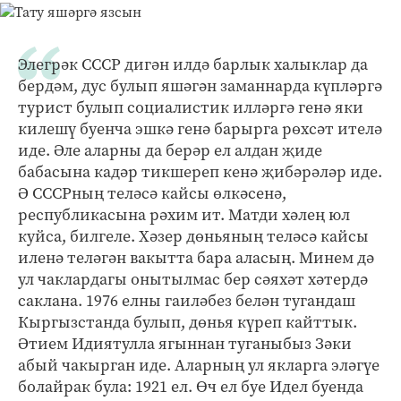
Элегрәк СССР дигән илдә барлык халыклар да
бердәм, дус булып яшәгән заманнарда күпләргә
турист булып социалистик илләргә генә яки
килешү буенча эшкә генә барырга рөхсәт ителә
иде. Әле аларны да берәр ел алдан җиде
бабасына кадәр тикшереп кенә җибәрәләр иде.
Ә СССРның теләсә кайсы өлкәсенә,
республикасына рәхим ит. Матди хәлең юл
куйса, билгеле. Хәзер дөньяның теләсә кайсы
иленә теләгән вакытта бара аласың. Минем дә
ул чаклардагы онытылмас бер сәяхәт хәтердә
саклана. 1976 елны гаиләбез белән тугандаш
Кыргызстанда булып, дөнья күреп кайттык.
Әтием Идиятулла ягыннан туганыбыз Зәки
абый чакырган иде. Аларның ул якларга эләгүе
болайрак була: 1921 ел. Өч ел буе Идел буенда