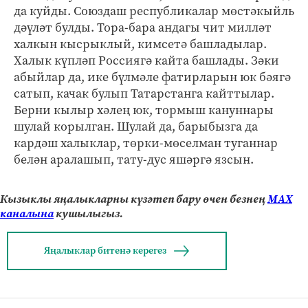
да куйды. Союздаш республикалар мөстәкыйль
дәүләт булды. Тора-бара андагы чит милләт
халкын кысрыклый, кимсетә башладылар.
Халык күпләп Россиягә кайта башлады. Зәки
абыйлар да, ике бүлмәле фатирларын юк бәягә
сатып, качак булып Татарстанга кайттылар.
Берни кылыр хәлең юк, тормыш кануннары
шулай корылган. Шулай да, барыбызга да
кардәш халыклар, төрки-мөселман туганнар
белән аралашып, тату-дус яшәргә язсын.
Кызыклы яңалыкларны күзәтеп бару өчен безнең
МАХ
каналына
кушылыгыз.
Яңалыклар битенә керегез