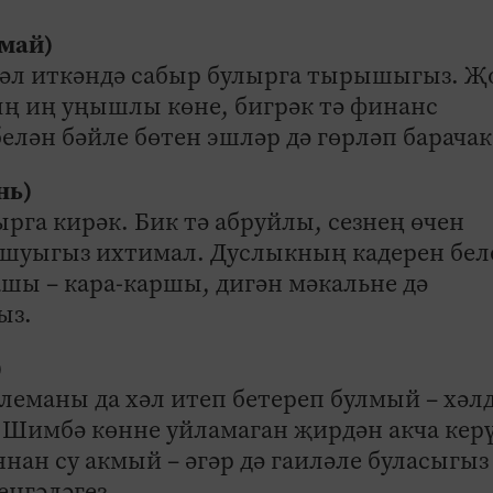
 май)
хәл иткәндә сабыр булырга тырышыгыз. Җ
ның иң уңышлы көне, бигрәк тә финанс
белән бәйле бөтен эшләр дә гөрләп барачак
юнь)
рга кирәк. Бик тә абруйлы, сезнең өчен
шуыгыз ихтимал. Дуслыкның кадерен бел
ашы – кара-каршы, дигән мәкальне дә
ыз.
)
блеманы да хәл итеп бетереп булмый – хәл
 Шимбә көнне уйламаган җирдән акча кер
нан су акмый – әгәр дә гаиләле буласыгыз
кенгәләгез.