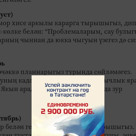
густ)
мор хисе аркылы карарга тырышыгыз, ди
-көлке белән: “Проблемаларым, сау булыг
ларның чыннан да юкка чыгуын үзегез дә с
рь
әчәккә планнарыгыз турында сөйләмәгез.
шуның кадәр яхшырак. Бәхет тынычлык яр
. Якын арада шәхси тормышыгызда зур
ктябрь)
р белән генә шөгыльләнергә тырышыгыз. 
дән туктагыз. Бәхәсләшергә яратучы, эчк