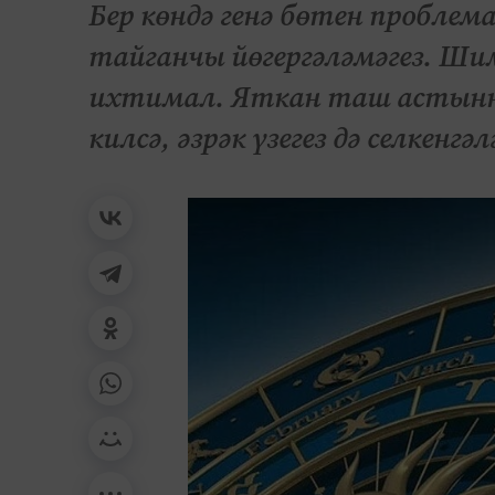
Бер көндә генә бөтен проблем
тайганчы йөгергәләмәгез. Шим
ихтимал. Яткан таш астыннан
килсә, әзрәк үзегез дә селкенгәл