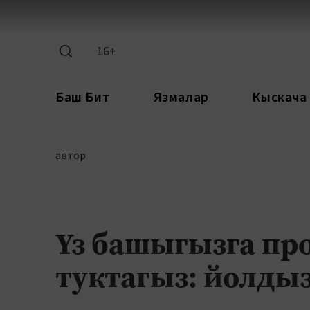
16+
Баш Бит
Язмалар
Кыскача
автор
Үз башыгызга пр
туктагыз: йолдыз