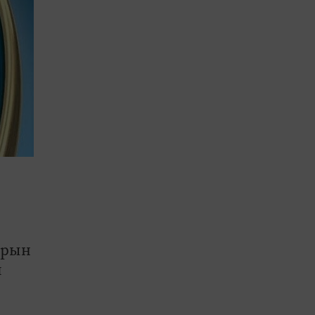
арын
п