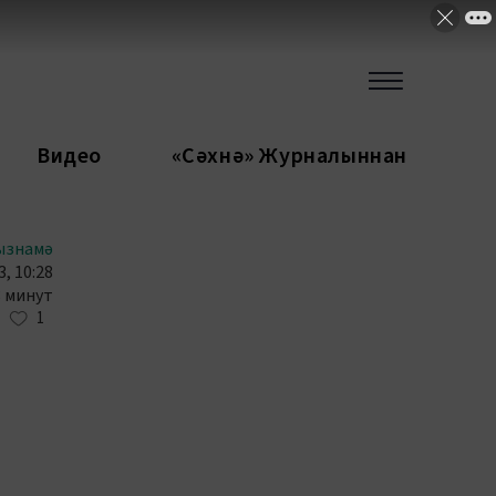
Видео
«Сәхнә» Журналыннан
ызнамә
, 10:28
3 минут
1