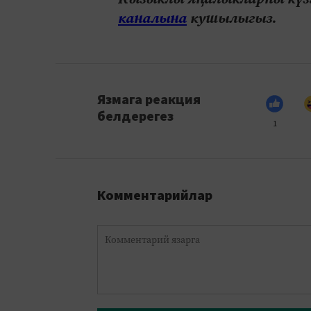
каналына
кушылыгыз.
Язмага реакция
белдерегез
1
Комментарийлар