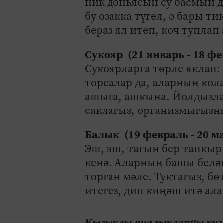
ник дөньясын су басмый д
бу озакка түгел, ә бары 
бераз ял итеп, көч туплап
Сукояр (21 январь - 18 ф
Сукоярларга төрле яклап
торсалар да, аларның кол
ашыга, ашкына. Йолдызлар 
саклагыз, организмыгызн
Балык (19 февраль - 20 м
Эш, эш, тагын бер тапкыр
кенә. Аларның башы белә
торган мәле. Туктагыз, бө
итегез, дип киңәш итә ал
Кызыклы яңалыкларны күзә