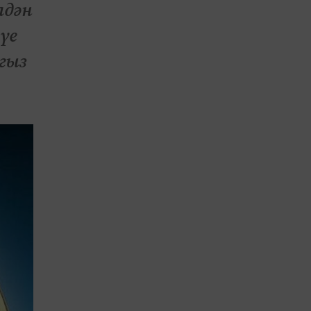
лдән
үе
гыз