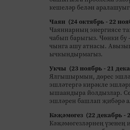
кешеләр белән аралашуыг
Чаян (24 октябрь - 22 но
Чаяннарның энергиясе та
чабып барыгыз. Чөнки бу
чынга ашу атнасы. Авызы
ычкындырмагыз.
Укчы (23 ноябрь - 21 дек
Ялгышырмын, дөрес эшлә
эшләтергә кирәкле эшләр
ышаандыра йолдызлар. Се
эшләрен башлап җибәрә а
Кәҗәмөгез (22 декабрь - 
Кәҗәмөгезләрнең үзенең 