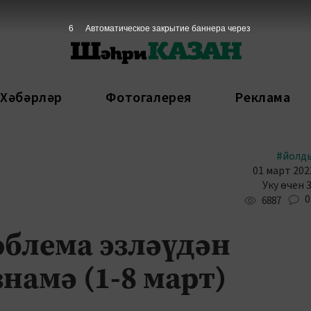
5
Автоматическое закрытие баннера через
 Хәбәрләр
Фотогалерея
Реклама
#йолд
01 март 2023
Уку өчен 
0
6887
облема эзләүдән
намә (1-8 март)