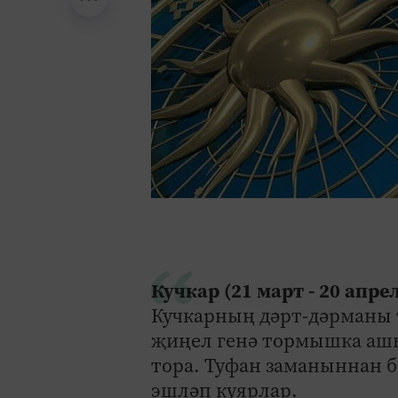
Кучкар (21 март - 20 апр
Кучкарның дәрт-дәрманы 
җиңел генә тормышка ашы
тора. Туфан заманыннан 
эшләп куярлар.