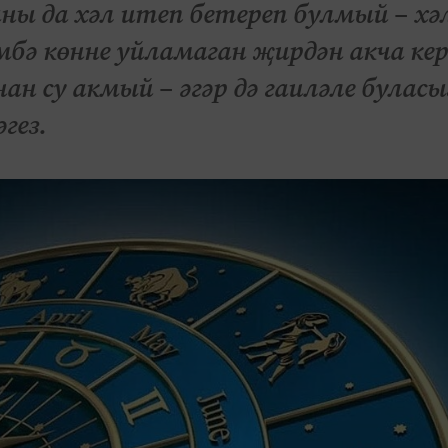
аны да хәл итеп бетереп булмый – хә
бә көнне уйламаган җирдән акча кер
 су акмый – әгәр дә гаиләле буласы
әгез.