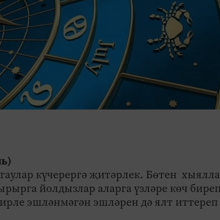
ель)
таулар күчерергә җитәрлек. Бөтен хыялл
рырга йолдызлар аларга үзләре көч бире
бирле эшләнмәгән эшләрен дә ялт иттереп