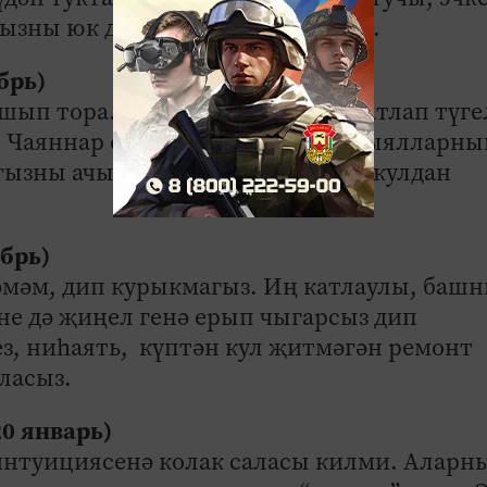
ызны юк дәрәҗәсенә җиткерегез.
ябрь)
шып тора. Хыялларыгызга таба атлап түге
 - Чаяннар өчен уңышка ирешү, хыялларны
гызны ачып йөрмәгез, форсатны кулдан
абрь)
мәм, дип курыкмагыз. Иң катлаулы, баш
не дә җиңел генә ерып чыгарсыз дип
з, ниһаять, күптән кул җитмәгән ремонт
ласыз.
20 январь)
интуициясенә колак саласы килми. Аларн