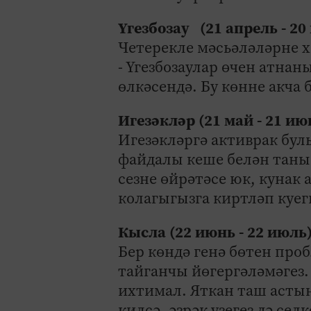
Үгезбозау (21 апрель - 20
Четерекле мәсьәләләрне 
- Үгезбозаулар өчен атна
өлкәсендә. Бу көнне акча 
Игезәкләр (21 май - 21 и
Игезәкләргә активрак булы
файдалы кеше белән таны
сезне өйрәтәсе юк, кунак 
колагыгызга киртләп куег
Кысла (22 июнь - 22 июль
Бер көндә генә бөтен про
тайганчы йөгергәләмәгез.
ихтимал. Яткан таш астын
килсә, әзрәк үзегез дә сел