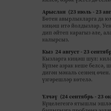
Арыслан (23 июль - 23 ав
Бөтен авырлыкларга да ю
киңәш итә йолдызлар. Уен
дип әйтеп карагыз әле, а
калырсыз.
Кыз 24 август - 23 сентяб
Кызларга киңәш шул: кил
Күпме азрак кеше белсә, 
дигән мәкаль сезнең өчен
үзгәрешләр көтелә.
Үлчәү (24 сентябрь - 23 о
Күңелегезгә ятышлы эшлә
башыгызга проблема эзләү