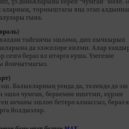
ип, үз дөньяларына кереп “чумган” мәле.
тик аларның, тормыштагы яңа этап алдынна
 алулары гына.
евраль)
: хәлдән тайганчы эшләмә, дип кычкырып
акларына да эләселәре килми. Алар каяды
сезгә бераз ял итәргә куша. Үзегезне
ы йончытмагыз.
арт)
 эш. Балыкларның уенда да, телендә дә эш
н эшкә чумган, беркемне ишетми, күрми
тен акчаны эшләп бетерә алмассыз, бераз 
арга йолдызлар.
теп бару өчен безнең
МАХ