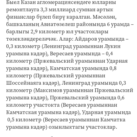
Быел Казан агломерациясендәге юлларны
ремонтлауга 3,3 миллиард сумнан артык
финанслар бүлеп бирү каралган. Мәсәлән,
башкаланың Авиатөзелеш районында 6 урамда –
барлыгы 2,9 километр юл участоклары
төзекләндереләчәк. Алар: Айдаров урамында –
0,3 километр (Ленинград урамыннан Лукин
урамына кадәр), Вересаев урамында – 0,4
километр (Пржевальский урамыннан Ударная
урамына кадәр), Камчатская урамында 0,8
километр (Пржевальский урамыннан
Шоссейнаяга кадәр), Ленинград урамында 0,3
километр (Максимов урамыннан Пржевальский
урамына кадәр), Пржевальский урамында 0,6
километр участокта (Вересаев урамыннан
Камчатская урамына кадәр), Ударная урамында
0,5 километр (Вересаев урамыннан Камчатка
урамына кадәр) озынлыктагы участоклар.