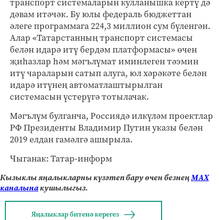
транспорт системаларын кулланышка кертү дә
дәвам итәчәк. Бу юлы федераль бюджеттан
әлеге программага 224,3 миллион сум бүленгән.
Алар «Татарстанның транспорт системасы
белән идарә итү бердәм платформасы» өчен
җиһазлар һәм мәгълүмат иминлеген тәэмин
итү чараларын сатып алуга, юл хәрәкәте белән
идарә итүнең автоматлаштырылган
системасын үстерүгә тотылачак.
Мәгълүм булганча, Россиядә илкүләм проектлар
РФ Президенты Владимир Путин указы белән
2019 елдан гамәлгә ашырыла.
Чыганак: Татар-информ
Кызыклы яңалыкларны күзәтеп бару өчен безнең
МАХ
каналына
кушылыгыз.
Яңалыклар битенә керегез