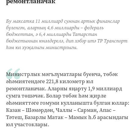
ремонтланачак
Бу максатка 11 миллиард сумнан артык финанслар
бүленгән, аларның 4,6 миллиарды – федераль
бюджеттан, ә 6,4 миллиарды Татарстан
бюджетыннан юнәлдерелә, дип хәбәр итә ТР Транспорт
һәм юл хуҗалыгы министрлыгы.
Министрлык мәгълүматлары буенча, төбәк
әһәмиятендәге 221,8 километр юл
ремонтланачак. Аларны яңарту 1,9 миллиард
сумга төшәчәк. Болар төбәк һәм җирле
әһәмияттәге гомуми кулланышта булган юллар:
Казан – Шәмәрдән, Чаллы – Сарман, Апас –
Тәтеш, Базарлы Матак – Мамык һ.б арасындагы
юл участоклары.