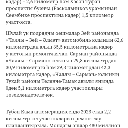
кадәр) – 2,6 километр һәм Хәсән Туфан
проспекты буенча (Раскольников урамыннан
Сөембикә проспектына кадәр) 1,5 километр
участокта.
Шулай ук подрядчы оешмалар Зәй районында
«Чаллы – Зәй – Әлмәт» автомобиль юлының 62,6
километрдан алып 65,5 километрына кадәр
участогын ремонтлаячак. Сарман районында
«Чаллы – Сарман» юлының 29,8 километрдан
30,9 километрга һәм 39,3 километрдан 42,3
километрга кадәр, «Чаллы – Сарман» юлының
Тукай районы Теләнче-Тамак авылы янында
0дән 5,1 километрга кадәр участоклары
төзекләндереләчәк.
Түбән Кама агломерациясендә 2023 елда 2,2
километр юл участокларын ремонтлау
планлаштырыла. Мондагы эшләр 480 миллион