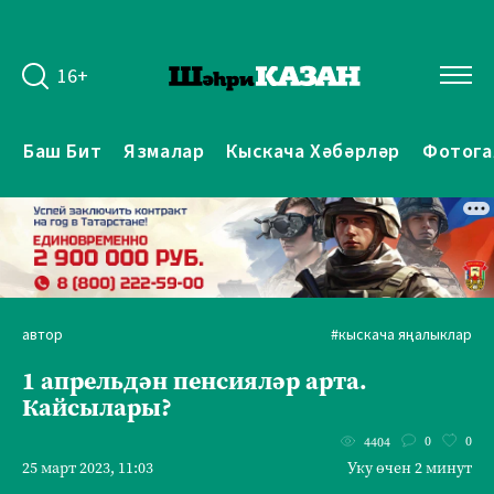
16+
Баш Бит
Язмалар
Кыскача Хәбәрләр
Фотога
автор
#кыскача яңалыклар
1 апрельдән пенсияләр арта.
Кайсылары?
0
0
4404
25 март 2023, 11:03
Уку өчен 2 минут