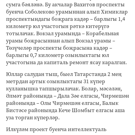
сумга бәяләнә. Бу акчалар Вахитов проспекты
буенча Соболеково урамыннан алып Химиклар
проспектындагы боҗрага кадәр – барлыгы 1,4
километр юл участогын рәткә китерүгә
тотылачак. Вокзал урамында – Корабельная
урамы боҗрасыннан алып Вокзал урамы –
Төзүчеләр проспекты боҗрасына кадәр –
барлыгы 0,7 километр озынлыктагы юл
участогына да капиталь ремонт ясау каралган.
Юллар салудан тыш, быел Татарстанда 2 мең
метрдан артык озынлыктагы 31 күпер
кулланышка тапшырылачак. Болар, мәсәлән,
Әлмәт районында – Дала Зәе елгасы, Чирмешән
районында – Олы Чирмешән елгасы, Балык
Бистәсе районында Кече Шомбыт елгасы аша
уза торган күперләр.
Илкүләм проект буенча интеллектуаль