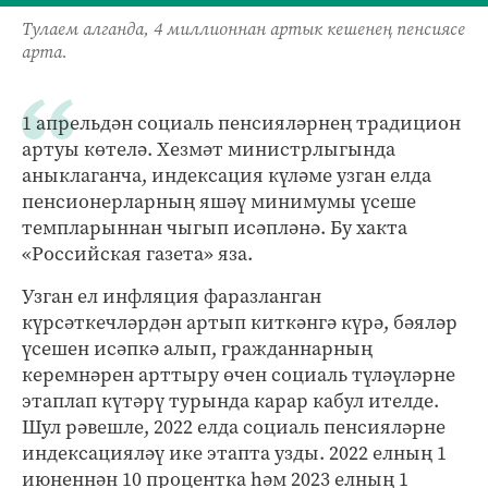
Тулаем алганда, 4 миллионнан артык кешенең пенсиясе
арта.
1 апрельдән социаль пенсияләрнең традицион
артуы көтелә. Хезмәт министрлыгында
аныклаганча, индексация күләме узган елда
пенсионерларның яшәү минимумы үсеше
темпларыннан чыгып исәпләнә. Бу хакта
«Российская газета» яза.
Узган ел инфляция фаразланган
күрсәткечләрдән артып киткәнгә күрә, бәяләр
үсешен исәпкә алып, гражданнарның
керемнәрен арттыру өчен социаль түләүләрне
этаплап күтәрү турында карар кабул ителде.
Шул рәвешле, 2022 елда социаль пенсияләрне
индексацияләү ике этапта узды. 2022 елның 1
июненнән 10 процентка һәм 2023 елның 1