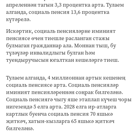
апреленнән тагын 3,3 процентка арта. Тулаем
алганда, социаль пенсия 13,6 процентка
күтәрелә.
Искәртик, социаль пенсияләрне иминият
пенсиясе өчен тиешле расланган стажы
булмаган гражданнар ала. Моннан тыш, бу
түләүләр инвалидлыгы булган һәм
туендыручысын югалткан кешеләргә тиеш.
Тулаем алганда, 4 миллионнан артык кешенең
социаль пенсиясе арта. Социаль пенсияләр
иминият пенсияләреннән соңрак билгеләнә.
Социаль пенсиягә чыгу яше этаплап күчеш чоры
нигезендә 5 елга арта. 2028 елга ир-атларга
картлык буенча социаль пенсия 70 яшькә
җиткәч, хатын-кызларга 65 яшькә җиткәч
билгеләнә.