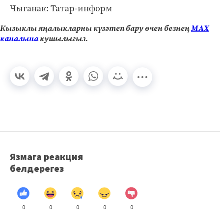
Чыганак: Татар-информ
Кызыклы яңалыкларны күзәтеп бару өчен безнең
МАХ
каналына
кушылыгыз.
Язмага реакция
белдерегез
0
0
0
0
0