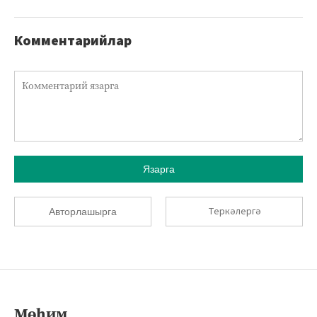
Комментарийлар
Язарга
Теркәлергә
Авторлашырга
Мөһим