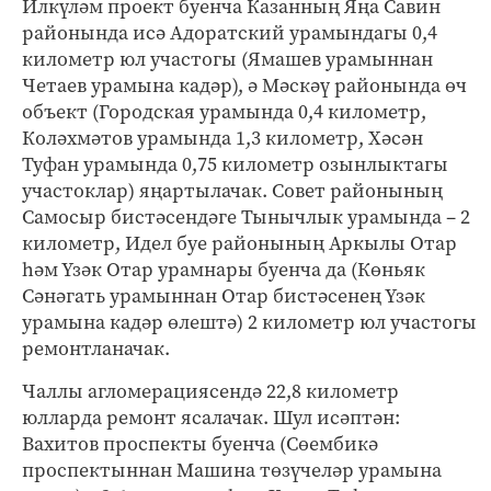
Илкүләм проект буенча Казанның Яңа Савин
районында исә Адоратский урамындагы 0,4
километр юл участогы (Ямашев урамыннан
Четаев урамына кадәр), ә Мәскәү районында өч
объект (Городская урамында 0,4 километр,
Коләхмәтов урамында 1,3 километр, Хәсән
Туфан урамында 0,75 километр озынлыктагы
участоклар) яңартылачак. Совет районының
Самосыр бистәсендәге Тынычлык урамында – 2
километр, Идел буе районының Аркылы Отар
һәм Үзәк Отар урамнары буенча да (Көньяк
Сәнәгать урамыннан Отар бистәсенең Үзәк
урамына кадәр өлештә) 2 километр юл участогы
ремонтланачак.
Чаллы агломерациясендә 22,8 километр
юлларда ремонт ясалачак. Шул исәптән:
Вахитов проспекты буенча (Сөембикә
проспектыннан Машина төзүчеләр урамына