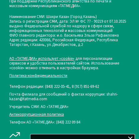
При поддержке Республиканского агентства по печати и
массовым коммуникациям «ТАТМЕДИА».
Наименование СМИ: Шахри Казан (Город Казань)
Запись о регистрации СМИ, дата: ЭЛ № ФС 77 - 90219 от 07.10.2025
выдано Федеральной службой по надзору в сфере связи,
информационных технологий и массовых коммуникаций
ФИО главного редактора: и.о. Васильева Эльза Рафаиловна
Адрес редакции: 420066, Российская Федерация, Республика
Татарстан, г.Казань, ул.Декабристов, д.2
АО «ТАТМЕДИА» использует «cookie»
для персонализации
сервисов и удобства пользователей сайтом. Использование
«cookie» можно отменить в настройках браузера.
Политика конфиденциальности
Телефон редакции:
(843) 222-05-41, 8 (917) 851-69-62
Почта филиала для сообщений о фактах коррупции: shahri-
kazan@tatmedia.com
Учредитель СМИ: АО «ТАТМЕДИА»
Антикоррупционная политика
Телефон АО «ТАТМЕДИА»: (843) 222 09 84