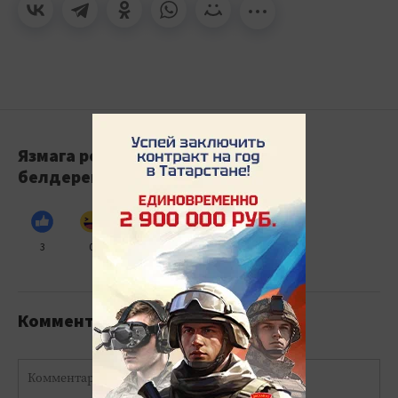
Язмага реакция
белдерегез
3
0
0
0
0
Комментарийлар