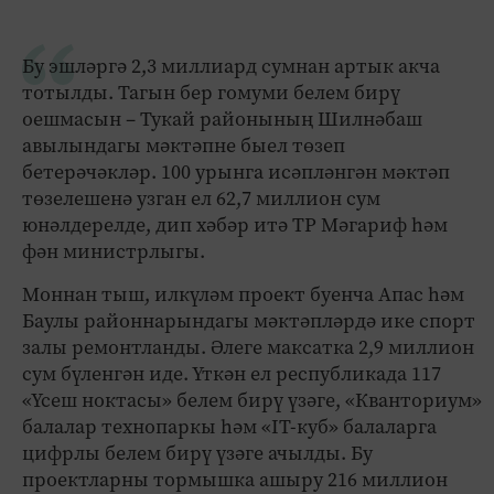
Бу эшләргә 2,3 миллиард сумнан артык акча
тотылды. Тагын бер гомуми белем бирү
оешмасын – Тукай районының Шилнәбаш
авылындагы мәктәпне быел төзеп
бетерәчәкләр. 100 урынга исәпләнгән мәктәп
төзелешенә узган ел 62,7 миллион сум
юнәлдерелде, дип хәбәр итә ТР Мәгариф һәм
фән министрлыгы.
Моннан тыш, илкүләм проект буенча Апас һәм
Баулы районнарындагы мәктәпләрдә ике спорт
залы ремонтланды. Әлеге максатка 2,9 миллион
сум бүленгән иде. Үткән ел республикада 117
«Үсеш ноктасы» белем бирү үзәге, «Кванториум»
балалар технопаркы һәм «IТ-куб» балаларга
цифрлы белем бирү үзәге ачылды. Бу
проектларны тормышка ашыру 216 миллион