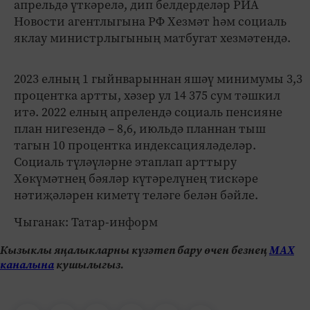
апрельдә үткәрелә, дип белдерделәр РИА
Новости агентлыгына РФ Хезмәт һәм социаль
яклау министрлыгының матбугат хезмәтендә.
2023 елның 1 гыйнварыннан яшәү минимумы 3,3
процентка артты, хәзер ул 14 375 сум тәшкил
итә. 2022 елның апрелендә социаль пенсияне
план нигезендә – 8,6, июльдә планнан тыш
тагын 10 процентка индексацияләделәр.
Социаль түләүләрне этаплап арттыру
Хөкүмәтнең бәяләр күтәрелүнең тискәре
нәтиҗәләрен киметү теләге белән бәйле.
Чыганак: Татар-информ
Кызыклы яңалыкларны күзәтеп бару өчен безнең
МАХ
каналына
кушылыгыз.