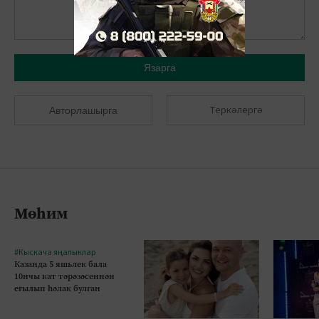
Язарга
Теркәлергә
Авторлашырга
Мөһим
#Кыскача яңалыклар
Казанда 5 яшьлек бала
10нчы кат тәрәзәсеннән
егылып һәлак булган