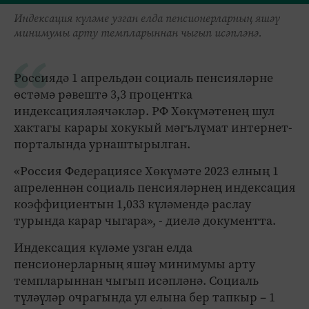
Индексация күләме узган елда пенсионерларның яшәү
минимумы арту темпларыннан чыгып исәпләнә.
Россиядә 1 апрельдән социаль пенсияләрне
өстәмә рәвештә 3,3 процентка
индексацияләячәкләр. РФ Хөкүмәтенең шул
хактагы карары хокукый мәгълүмат интернет-
порталында урнаштырылган.
«Россия Федерациясе Хөкүмәте 2023 елның 1
апреленнән социаль пенсияләрнең индексация
коэффициентын 1,033 күләмендә раслау
турында карар чыгара», - диелә документта.
Индексация күләме узган елда
пенсионерларның яшәү минимумы арту
темпларыннан чыгып исәпләнә. Социаль
түләүләр очрагында ул елына бер тапкыр – 1