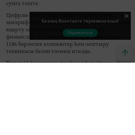
сумга төште.
Цифрлы белем бирү мохитен кертү өчен,
Безнең Вконтакте төркеменә языл!
мәгариф оешмаларының матди-техник базасын
яңарту эшләре дә дәвам итә. Бүленгән
Подписаться
финанслар (80,3 миллион сум) исәбенә, алар
1186 берәмлек компьютер һәм оештыру
техникасы белән тәэмин ителде.
Тагын 14,3 миллион сум Казан һәм Әгерҗедә
сәламәтлек мөмкинлекләре чикле балалар укый
торган ике мәктәптә психолог, дефектолог һәм
логопед кабинетларына 283 берәмлек җиһазлар
сатып алуга тотылды.
Моннан тыш, һөнәри белем бирү
оешмаларындагы остаханәләргә 58,8 миллион
сумга 402 берәмлек җиһазлар кайтарылды.