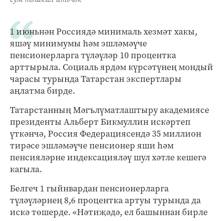
1 июньнән Россиядә минималь хезмәт хакы,
яшәү минимумы һәм эшләмәүче
пенсионерларга түләүләр 10 процентка
арттырыла. Социаль ярдәм күрсәтүнең мондый
чарасы турында Татарстан экспертлары
аңлатма бирде.
Татарстанның Мәгълүматлаштыру академиясе
президенты Альберт Бикмуллин искәртеп
үткәнчә, Россия Федерациясендә 35 миллион
тирәсе эшләмәүче пенсионер яши һәм
пенсияләрне индексацияләү шул хәтле кешегә
кагыла.
Белгеч 1 гыйнвардан пенсионерларга
түләүләрнең 8,6 процентка артуы турында да
искә төшерде. «Нәтиҗәдә, ел башыннан бирле