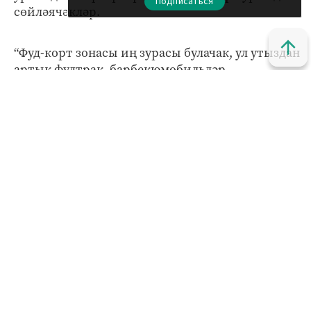
Подписаться
сөйләячәкләр.
“Фуд-корт зонасы иң зурасы булачак, ул утыздан
артык фудтрак, барбекюмобильләр,
гастрокатнашучылар һәм фермерларны
берләштерә. Казан рестораторлары көн
дәвамында кунакларны традицион һәм милли
ризыклар белән сөендерәчәк”, – диде Сергей
Миронов.
Ул бирегә шәхси машиналарда килмәскә,
җәмәгать транспортына утырып килергә киңәш
итте. “Аккош күленә 36, 72, 46нчы маршрут
автобуслары белән килергә мөмкин булачак”, -
диде С.Миронов.
Көн дәвамында сәхнәдә Татарстанның танылган
артистлары, вокаль ансамбльләре чыгыш
ясаячак. Чараның хедлайнеры - Найк Борзов.