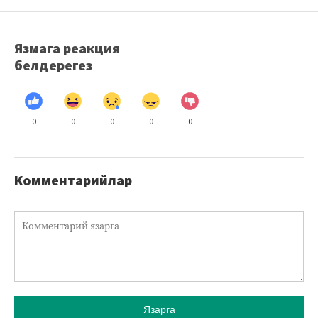
Язмага реакция
белдерегез
0
0
0
0
0
Комментарийлар
Язарга