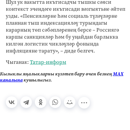
Шул ук вакытта икътисадчы тышкы сәяси
контекст эчендәге икътисади вәзгыятьне әйтеп
узды. «Пенсияләрне һәм социаль түләүләрне
планнан тыш индексацияләү турындагы
карарның төп сәбәпләренең берсе – Россиягә
каршы санкцияләр һәм бу уңайдан барлыкка
килгән логистик чикләүләр фонында
инфляцияне тарату», – диде белгеч.
Чыганак:
Татар-информ
Кызыклы яңалыкларны күзәтеп бару өчен безнең
МАХ
каналына
кушылыгыз.