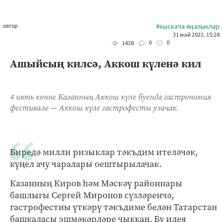
автор
#кыскача яңалыклар
31 май 2022, 15:28
0
0
1438
Ашыйсың килсә, Аккош күленә кил
4 июнь көнне Казанның Аккош күле буенда гастрономия
фестивале — Аккош күле гастрофесты узачак.
Биредә милли ризыклар тәкъдим ителәчәк,
күңел ачу чаралары оештырылачак.
Казанның Киров һәм Мәскәү районнары
башлыгы Сергей Миронов сүзләренчә,
гастрофестны үткәрү тәкъдиме белән Татарстан
башкаласы эшмәкәрләре чыккан. Бу идея