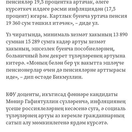
пенсияләр 19,5 процентка артачак, әлеге
күрсәткеч илдәге рәсми инфляциядән (17,5
процент) югары. Картлык буенча уртача пенсия
19 360 сум тәшкил итәчәк», – диде ул.
Үз чиратында, минималь хезмәт хакының 13 890
сумнан 15 289 сумга кадәр артуы хезмәт
хакының, эшсезлек буенча пособиеләрнең,
больничный һәм декрет түләүләренең артуына
китерә. «Моның белән бер үк вакытта эшләүче
пенсионерлар өчен дә пенсияләрне арттырасы
иде», – дип өстәде Бикмуллин.
КФУ доценты, икътисад фәннәре кандидаты
Мөнир Гафиятуллин сүзләренчә, инфляциянең
үсеше россиялеләрнең кесәсенә суга, ә социаль
түләүләрнең артуы аз керемле гражданнарның
сатып алу мөмкинлегенә ярдәм күрсәтә.