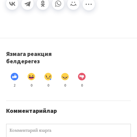
Язмага реакция
белдерегез
2
0
0
0
0
Комментарийлар