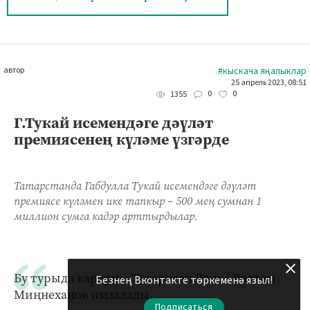
автор
#кыскача яңалыклар
25 апрель 2023, 08:51
0
0
1355
Г.Тукай исемендәге дәүләт
премиясенең күләме үзгәрде
Татарстанда Габдулла Тукай исемендәге дәүләт
премиясе күләмен ике тапкыр – 500 мең сумнан 1
миллион сумга кадәр арттырдылар.
Бу турыда карарны Татарстан Рәисе Рөстәм
Безнең Вконтакте төркеменә языл!
Миңнеханов имзалады.
Подписаться