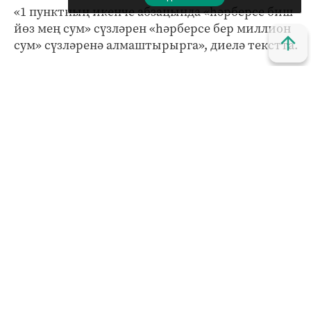
«1 пунктның икенче абзацында «һәрберсе биш
йөз мең сум» сүзләрен «һәрберсе бер миллион
сум» сүзләренә алмаштырырга», диелә текстта.
Исегезгә төшерәбез, премия ел саен
республиканың өч мәдәният хезмәткәренә яки
коллективына бирелә. Бүләкләү тантанасы
Габдулла Тукай туган көнендә – 26 апрельдә уза.
Кызыклы яңалыкларны күзәтеп бару өчен безнең
МАХ
каналына
кушылыгыз.
Яңалыклар битенә керегез