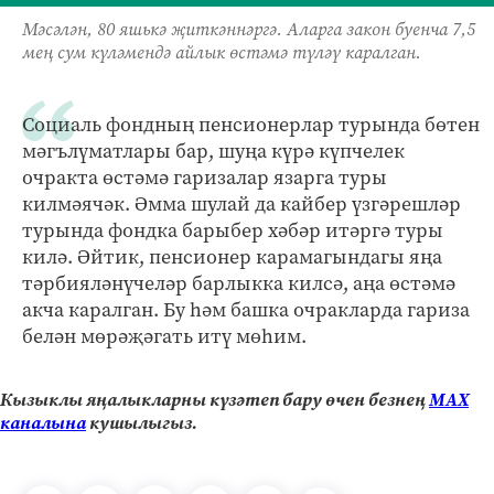
Мәсәлән, 80 яшькә җиткәннәргә. Аларга закон буенча 7,5
мең сум күләмендә айлык өстәмә түләү каралган.
Социаль фондның пенсионерлар турында бөтен
мәгълүматлары бар, шуңа күрә күпчелек
очракта өстәмә гаризалар язарга туры
килмәячәк. Әмма шулай да кайбер үзгәрешләр
турында фондка барыбер хәбәр итәргә туры
килә. Әйтик, пенсионер карамагындагы яңа
тәрбияләнүчеләр барлыкка килсә, аңа өстәмә
акча каралган. Бу һәм башка очракларда гариза
белән мөрәҗәгать итү мөһим.
Кызыклы яңалыкларны күзәтеп бару өчен безнең
МАХ
каналына
кушылыгыз.