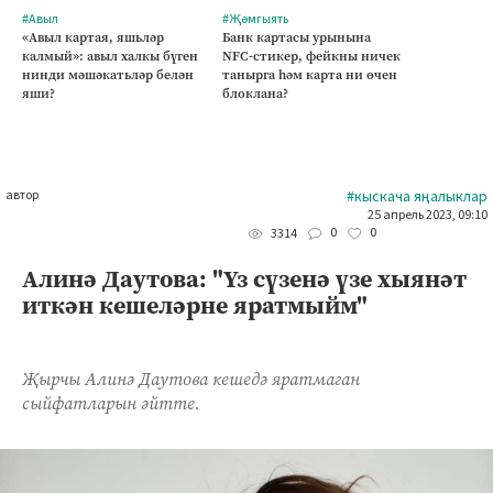
#Авыл
#Җәмгыять
«Авыл картая, яшьләр
Банк картасы урынына
калмый»: авыл халкы бүген
NFC-стикер, фейкны ничек
нинди мәшәкатьләр белән
танырга һәм карта ни өчен
яши?
блоклана?
автор
#кыскача яңалыклар
25 апрель 2023, 09:10
0
0
3314
Алинә Даутова: "Үз сүзенә үзе хыянәт
иткән кешеләрне яратмыйм"
Җырчы Алинә Даутова кешедә яратмаган
сыйфатларын әйтте.