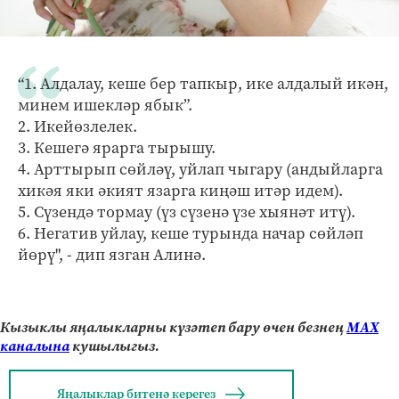
“1. Алдалау, кеше бер тапкыр, ике алдалый икән,
минем ишекләр ябык”.
2. Икейөзлелек.
3. Кешегә ярарга тырышу.
4. Арттырып сөйләү, уйлап чыгару (андыйларга
хикәя яки әкият язарга киңәш итәр идем).
5. Сүзендә тормау (үз сүзенә үзе хыянәт итү).
6. Негатив уйлау, кеше турында начар сөйләп
йөрү", - дип язган Алинә.
Кызыклы яңалыкларны күзәтеп бару өчен безнең
МАХ
каналына
кушылыгыз.
Яңалыклар битенә керегез