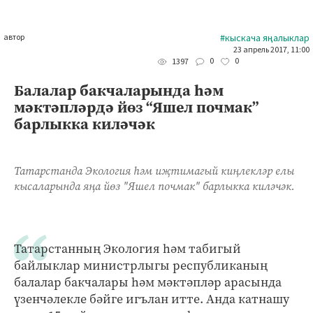
автор
#кыскача яңалыклар
23 апрель 2017, 11:00
0
0
1397
Балалар бакчаларында һәм
мәктәпләрдә йөз “Яшел почмак”
барлыкка киләчәк
Татарстанда Экология һәм иҗтимагый киңлекләр елы
кысаларында яңа йөз "Яшел почмак" барлыкка киләчәк.
Татарстанның Экология һәм табигый
байлыклар министрлыгы республиканың
балалар бакчалары һәм мәктәпләр арасында
үзенчәлекле бәйге игълан итте. Анда катнашу