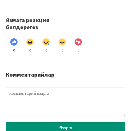
Язмага реакция
белдерегез
0
0
0
0
0
Комментарийлар
Язарга