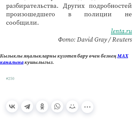
разбирательства. Других подробностей
произошедшего в полиции не
сообщили.
lenta.ru
Фото: David Gray / Reuters
Кызыклы яңалыкларны күзәтеп бару өчен безнең
МАХ
каналына
кушылыгыз.
#250