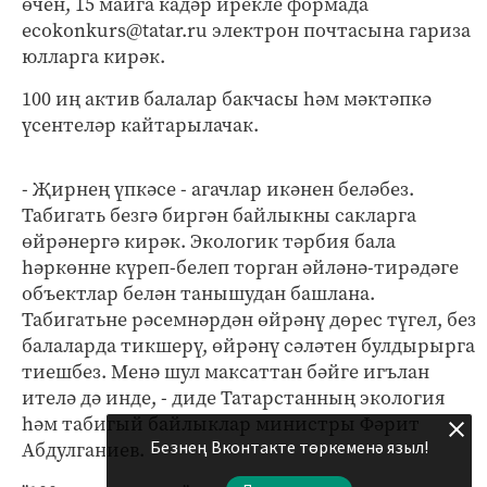
өчен, 15 майга кадәр ирекле формада
ecokonkurs@tatar.ru электрон почтасына гариза
юлларга кирәк.
100 иң актив балалар бакчасы һәм мәктәпкә
үсентеләр кайтарылачак.
- Җирнең үпкәсе - агачлар икәнен беләбез.
Табигать безгә биргән байлыкны сакларга
өйрәнергә кирәк. Экологик тәрбия бала
һәркөнне күреп-белеп торган әйләнә-тирәдәге
объектлар белән танышудан башлана.
Табигатьне рәсемнәрдән өйрәнү дөрес түгел, без
балаларда тикшерү, өйрәнү сәләтен булдырырга
тиешбез. Менә шул максаттан бәйге игълан
ителә дә инде, - диде Татарстанның экология
һәм табигый байлыклар министры Фәрит
Безнең Вконтакте төркеменә языл!
Абдулганиев.