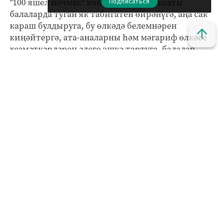
"100 яшел почмак" конкурсының максаты
Подписаться
балаларда туган як табигатен өйрәнүгә, аңа сак
караш булдыруга, бу өлкәдә белемнәрен
киңәйтергә, ата-аналарны һәм мәгариф өлкәсе
хезмәткәрләрен әлеге эшкә тартуга, балалар
бакчалары һәм мәктәп мәйданнарын
яшелләндерүгә юнәлдерелгән.
Кызыклы яңалыкларны күзәтеп бару өчен безнең
МАХ
каналына
кушылыгыз.
Яңалыклар битенә керегез