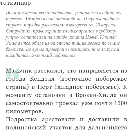
Полиция арестовала подростка, решившего в одиночку
пересечь Австралию на автомобиле. О произошедшем
стражи порядка рассказали в воскресенье, 23 апреля.
Сотрудники правоохранительных органов в субботу
утром остановили на западе штата Новый Южный
Уэльс автомобиль из-за опасно тащившегося по земле
бампера. Во время проверки выяснилось, что за рулем
находится 12-летний подросток.
Мальчик рассказал, что направляется из
города Кенделл (восточное побережье
страны) в Перт (западное побережье). К
моменту остановки в Брокен-Хилле он
самостоятельно проехал уже почти 1300
километров.
Подростка арестовали и доставили в
полицейский участок для дальнейшего