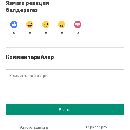
Язмага реакция
белдерегез
0
0
0
0
0
Комментарийлар
Язарга
Теркәлергә
Авторлашырга