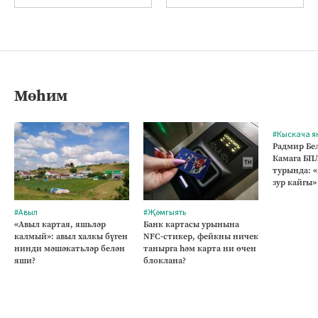
Мөһим
#Кыскача я
Радмир Бе
Камага БП
турында: «
зур кайгы»
#Авыл
#Җәмгыять
«Авыл картая, яшьләр
Банк картасы урынына
калмый»: авыл халкы бүген
NFC-стикер, фейкны ничек
нинди мәшәкатьләр белән
танырга һәм карта ни өчен
яши?
блоклана?