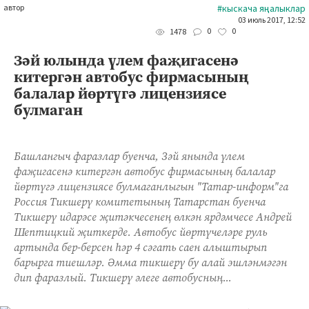
автор
#кыскача яңалыклар
03 июль 2017, 12:52
0
0
1478
Зәй юлында үлем фаҗигасенә
китергән автобус фирмасының
балалар йөртүгә лицензиясе
булмаган
Башлангыч фаразлар буенча, Зәй янында үлем
фаҗигасенә китергән автобус фирмасының балалар
йөртүгә лицензиясе булмаганлыгын "Татар-информ"га
Россия Тикшерү комитетының Татарстан буенча
Тикшерү идарәсе җитәкчесенең өлкән ярдәмчесе Андрей
Шептицкий җиткерде. Автобус йөртүчеләре руль
артында бер-берсен һәр 4 сәгать саен алыштырып
барырга тиешләр. Әмма тикшерү бу алай эшләнмәгән
дип фаразлый. Тикшерү әлеге автобусның...