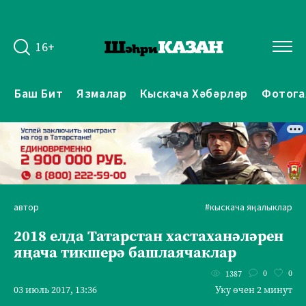
16+
Баш Бит
Язмалар
Кыскача Хәбәрләр
Фотога
автор
#кыскача яңалыклар
2018 елда Татарстан хастаханәләрен
яңача тикшерә башлаячаклар
0
0
1387
03 июль 2017, 13:36
Уку өчен 2 минут