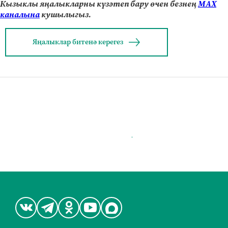
Кызыклы яңалыкларны күзәтеп бару өчен безнең
МАХ
каналына
кушылыгыз.
Яңалыклар битенә керегез