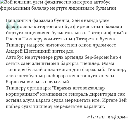
Башлангыч фаразлар буенча, Зәй янында үлем
фаҗигасенә китергән автобус фирмасының балалар
йөртүгә лицензиясе булмаганлыгын "Татар-информ"га
Россия Тикшерү комитетының Татарстан буенча
Тикшерү идарәсе җитәкчесенең өлкән ярдәмчесе
Андрей Шептицкий җиткерде.
Автобус йөртүчеләре руль артында бер-берсен һәр 4
сәгать саен алыштырып барырга тиешләр. Әмма
тикшерү бу алай эшләнмәгән дип фаразлый. Тикшерү
әлеге автобусның шәһәрара кеше ташуга хокукы
барлыгы-юклыгын ачыклый.
Тикшерү органнары "Евразия автовокзаллар
корпорациясе" компаниясе генераль директорын сак
астына алуга карата судка мөрәҗәгать итә. Иртәгә Зәй
шәһәр суды тикшерү мөрәҗәгатен караячак.
«Татар-информ»