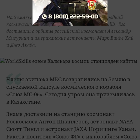
На Землю вернулся побывавший на Международной
космической станции флаг движения WorldSkills. Его
доставили с орбиты российский космонавт Александр
Мисуркин и американские астронавты Марк Ванде Хай
и Джо Акаба.
Члены экипажа МКС возвратились на Землю в
спускаемой капсуле космического корабля
«Союз МС-06». Сегодня утром она приземлилась
в Казахстане.
Знамя доставили на станцию космонавт
Роскосмоса Антон Шкаплеров, астронавт NASA
Скотт Тингл и астронавт JAXA Норишиге Канаи.
Ракета-носитель «Союз-ФГ» с их кораблем «Союз