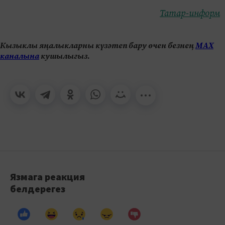
Татар-информ
Кызыклы яңалыкларны күзәтеп бару өчен безнең
МАХ
каналына
кушылыгыз.
Язмага реакция
белдерегез