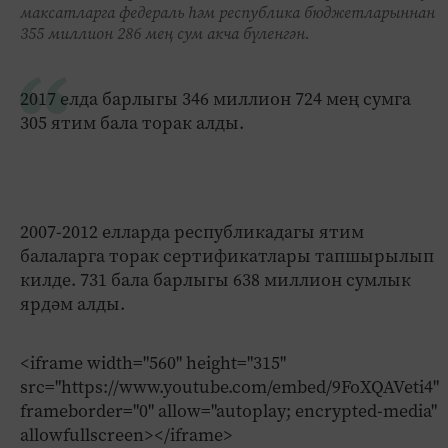
максатларга федераль һәм республика бюджетларыннан
355 миллион 286 мең сум акча бүленгән.
2017 елда барлыгы 346 миллион 724 мең сумга
305 ятим бала торак алды.
2007-2012 елларда республикадагы ятим
балаларга торак сертификатлары тапшырылып
килде. 731 бала барлыгы 638 миллион сумлык
ярдәм алды.
<iframe width="560" height="315"
src="https://www.youtube.com/embed/9FoXQAVeti4"
frameborder="0" allow="autoplay; encrypted-media"
allowfullscreen></iframe>