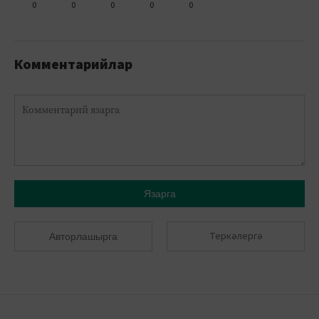
0
0
0
0
0
Комментарийлар
Язарга
Теркәлергә
Авторлашырга