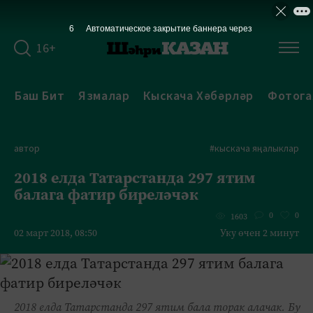
6
Автоматическое закрытие баннера через
16+
Баш Бит
Язмалар
Кыскача Хәбәрләр
Фотога
автор
#кыскача яңалыклар
2018 елда Татарстанда 297 ятим
балага фатир биреләчәк
0
0
1603
02 март 2018, 08:50
Уку өчен 2 минут
2018 елда Татарстанда 297 ятим бала торак алачак. Бу