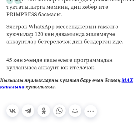
туктатылырга мөмкин, дип хәбәр итә
PRIMPRESS басмасы.
Элегрәк WhatsApp мессенджерын гамәлгә
куючылар 120 көн дәвамында эшләмәүче
аккаунтлар бетереләчәк дип белдергән иде.
45 көн эчендә кеше әлеге программадан
кулланмаса аккаунт юк ителәчәк.
Кызыклы яңалыкларны күзәтеп бару өчен безнең
МАХ
каналына
кушылыгыз.