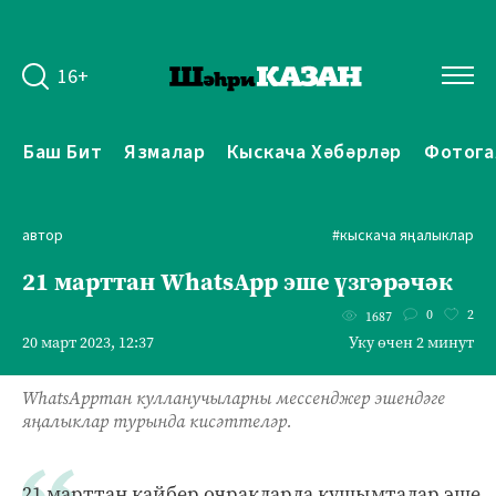
16+
Баш Бит
Язмалар
Кыскача Хәбәрләр
Фотога
автор
#кыскача яңалыклар
21 марттан WhatsApp эше үзгәрәчәк
0
2
1687
20 март 2023, 12:37
Уку өчен 2 минут
WhatsAppтан кулланучыларны мессенджер эшендәге
яңалыклар турында кисәттеләр.
21 марттан кайбер очракларда кушымталар эше