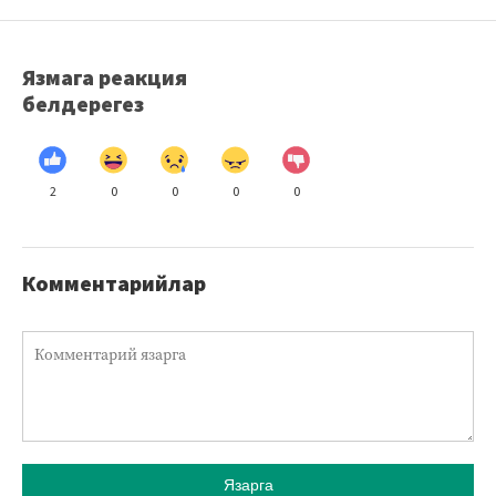
Язмага реакция
белдерегез
2
0
0
0
0
Комментарийлар
Язарга