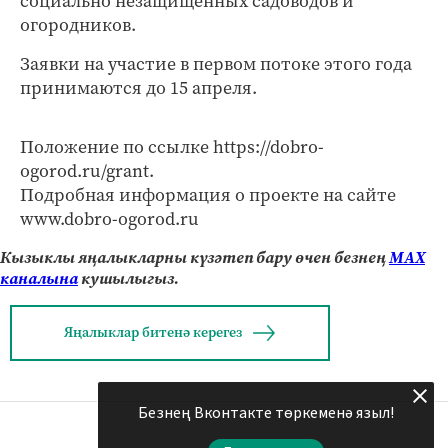
социально незащищённых садоводов и
огородников.
Заявки на участие в первом потоке этого года
принимаются до 15 апреля.
Положение по ссылке https://dobro-
ogorod.ru/grant.
Подробная информация о проекте на сайте
www.dobro-ogorod.ru
Кызыклы яңалыкларны күзәтеп бару өчен безнең
МАХ
каналына
кушылыгыз.
Яңалыклар битенә керегез
Безнең Вконтакте төркеменә языл!