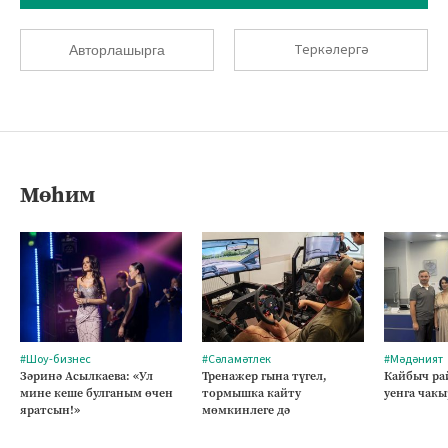
Теркәлергә
Авторлашырга
Мөһим
#Шоу-бизнес
#Сәламәтлек
#Мәдәният
Зәринә Асылкаева: «Ул
Тренажер гына түгел,
Кайбыч ра
мине кеше булганым өчен
тормышка кайту
уенга чакы
яратсын!»
мөмкинлеге дә