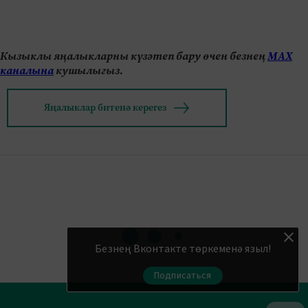
Кызыклы яңалыкларны күзәтеп бару өчен безнең
МАХ
каналына
кушылыгыз.
Яңалыклар битенә керегез
Безнең Вконтакте төркеменә языл!
Подписаться