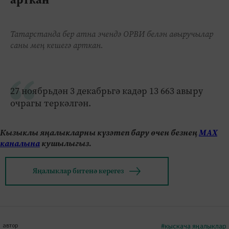
Татарстанда бер атна эчендә ОРВИ белән авыручылар
саны мең кешегә арткан.
27 ноябрьдән 3 декабрьгә кадәр 13 663 авыру
очрагы теркәлгән.
Кызыклы яңалыкларны күзәтеп бару өчен безнең
МАХ
каналына
кушылыгыз.
Яңалыклар битенә керегез
автор
#кыскача яңалыклар