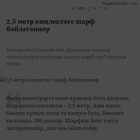
06 декабрь 2017, 11:11
0
0
1878
2,5 метр киңлектәге шарф
бәйләгәннәр
Болгариядә бәйләнгән һәм трикотаж киемнәр
җитештерүче компания гигант шарф-снуд тәкъдим
иткән.
Әлеге аксессуарга кеше күмелеп бетә диярлек.
Шарфның озынлыгы – 2,5 метр. Аны икегә
бөкләп күлмәк итеп тә кияргә була. Бәясенә
килгәндә, 280 доллар. Шарфны биш төстә
чыгарачаклар, дип яза Islam-today.