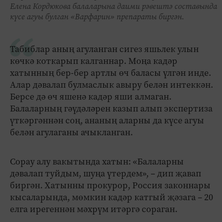
Елена Кордюкова балаларына даими рәвештә составында
күсе агуы булган «Варфарин» препараты биргән.
Табиблар аның агуланган сигез яшьлек улын
көчкә коткарып калганнар. Моңа кадәр
хатынның бер-бер артлы өч баласы үлгән инде.
Алар дәвалап булмаслык авыру белән интеккән.
Берсе дә өч яшенә кадәр яши алмаган.
Балаларның гәүдәләрен казып алып экспертиза
үткәргәннән соң, ананың аларны да күсе агуы
белән агулаганы ачыкланган.
Сорау алу вакытында хатын: «Балаларны
дәвалап туйдым, шуңа үтердем», – дип җавап
биргән. Хатынны прокурор, Россия законнары
кысаларында, мөмкин кадәр катгый җәзага – 20
елга ирегеннән мәхрүм итәргә сораган.