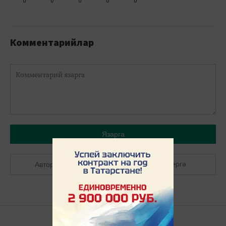
0
0
0
0
0
Комментарийлар
Язарга
Теркәлергә
Авторлашырга