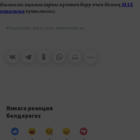
Кызыклы яңалыкларны күзәтеп бару өчен безнең
МАХ
каналына
кушылыгыз.
#Свердловск
#күсе агуы
#крысиный яд
Язмага реакция
белдерегез