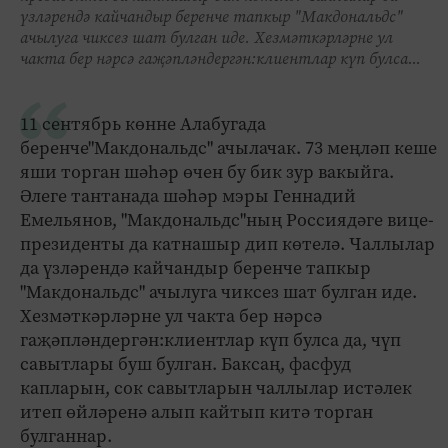
үзләрендә кайчандыр беренче тапкыр "Макдональдс"
ачылуга чиксез шат булган иде. Хезмәткәрләрне ул
чакта бер нәрсә гаҗәпләндергән:клиентлар күп булса...
11 сентябрь көнне Алабугада
беренче"Макдональдс" ачылачак. 73 меңләп кеше
яши торган шәһәр өчен бу бик зур вакыйга.
Әлеге тантанада шәһәр мэры Геннадий
Емельянов, "Макдональдс"ның Россиядәге вице-
президенты да катнашыр дип көтелә. Чаллылар
да үзләрендә кайчандыр беренче тапкыр
"Макдональдс" ачылуга чиксез шат булган иде.
Хезмәткәрләрне ул чакта бер нәрсә
гаҗәпләндергән:клиентлар күп булса да, чүп
савытлары буш булган. Баксаң, фасфуд
капларын, сок савытларын чаллылар истәлек
итеп өйләренә алып кайтып китә торган
булганнар.