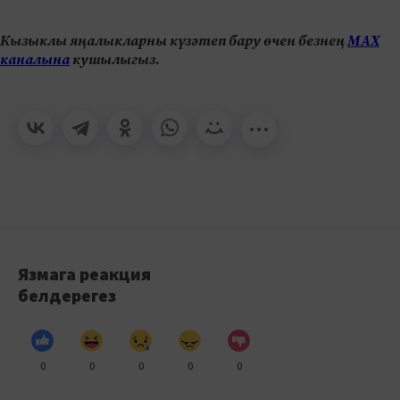
Кызыклы яңалыкларны күзәтеп бару өчен безнең
МАХ
каналына
кушылыгыз.
Язмага реакция
белдерегез
0
0
0
0
0