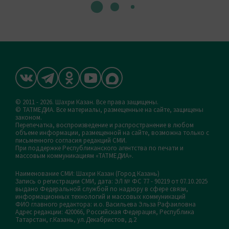
© 2011 - 2026. Шахри Казан. Все права защищены.
© ТАТМЕДИА. Все материалы, размещенные на сайте, защищены
законом.
Перепечатка, воспроизведение и распространение в любом
объеме информации, размещенной на сайте, возможна только с
письменного согласия редакций СМИ.
При поддержке Республиканского агентства по печати и
массовым коммуникациям «ТАТМЕДИА».
Наименование СМИ: Шахри Казан (Город Казань)
Запись о регистрации СМИ, дата: ЭЛ № ФС 77 - 90219 от 07.10.2025
выдано Федеральной службой по надзору в сфере связи,
информационных технологий и массовых коммуникаций
ФИО главного редактора: и.о. Васильева Эльза Рафаиловна
Адрес редакции: 420066, Российская Федерация, Республика
Татарстан, г.Казань, ул.Декабристов, д.2