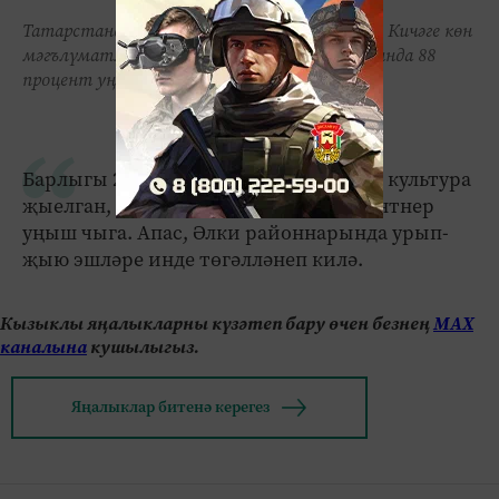
Татарстанда урып-җыю эшләре гөрләп бара. Кичәге көн
мәгълүматлары буенча, республика кырларында 88
процент уңыш җыеп алынган.
Барлыгы 2,9 миллион тонна бөртекле культура
җыелган, гектарыннан уртача 21,3 центнер
уңыш чыга. Апас, Әлки районнарында урып-
җыю эшләре инде төгәлләнеп килә.
Кызыклы яңалыкларны күзәтеп бару өчен безнең
МАХ
каналына
кушылыгыз.
Яңалыклар битенә керегез