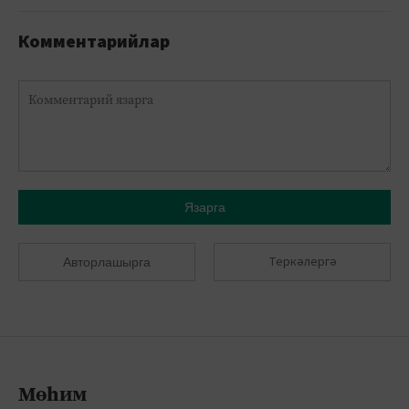
Комментарийлар
Язарга
Теркәлергә
Авторлашырга
Мөһим