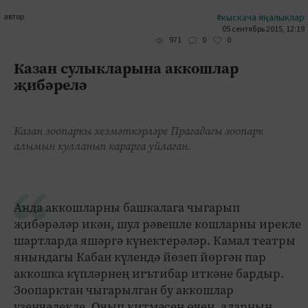
автор
#кыскача яңалыклар
05 сентябрь 2015, 12:19
0
0
971
Казан сулыкларына аккошлар
җибәрелә
Казан зоопаркы хезмәткәрләре Прагадагы зоопарк
алымын кулланып карарга уйлаган.
Анда аккошларны башкалага чыгарып
җибәрәләр икән, шул рәвешле кошларны ирекле
шартларда яшәргә күнектерәләр. Камал театры
янындагы Кабан күлендә йөзеп йөргән пар
аккошка күпләрнең игътибар иткәне бардыр.
Зоопарктан чыгарылган бу аккошлар
үзенчәлекле. Очып китмәсен өчен, аларның