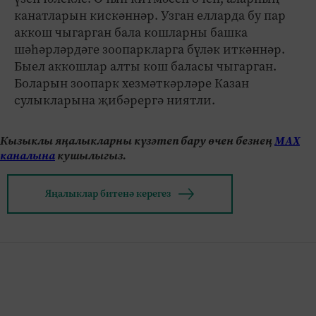
канатларын кискәннәр. Узган елларда бу пар
аккош чыгарган бала кошларны башка
шәһәрләрдәге зоопаркларга бүләк иткәннәр.
Быел аккошлар алты кош баласы чыгарган.
Боларын зоопарк хезмәткәрләре Казан
сулыкларына җибәрергә ниятли.
Кызыклы яңалыкларны күзәтеп бару өчен безнең
МАХ
каналына
кушылыгыз.
Яңалыклар битенә керегез