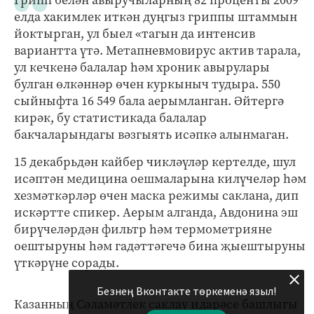
елда хакимлек иткән дуңгыз гриппы штаммын
йоктырган, ул быел «тагын да интенсив
вариантта үтә. Метапневмовирус актив тарала,
ул кечкенә балалар һәм хроник авырулары
булган өлкәннәр өчен куркыныч тудыра. 550
сыйныфта 16 549 бала аерымланган. Әйтергә
кирәк, бу статистикада балалар
бакчаларындагы вәзгыять исәпкә алынмаган.
15 декабрьдән кайбер чикләүләр кертелде, шул
исәптән медицина оешмаларына килүчеләр һәм
хезмәткәрләр өчен маска режимы саклана, дип
искәртте спикер. Аерым алганда, Авдонина эш
бирүчеләрдән фильтр һәм термометрияне
оештыруны һәм гадәттәгечә бина җыештыруны
үткәрүне сорады.
Безнең Вконтакте төркеменә языл!
Казанның Сәламәтлек саклау идарәсе башлыгы