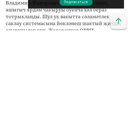
Подписаться
Владимир Жаворонков билгеләп үткәнчә,
ашыгыч ярдәм чакыруы буенча хәл бераз
тотрыкланды. Шул ук вакытта сәламәтлек
саклау системасына йөкләнеш шактый җитди,
авыручылар күп. Жаворонков ОРВИ
симптомнары булган кешеләргә хастаханәләргә
һәм йогышлы авырулар хастаханәләренә
бармауларын сорады: "Сез үз сәламәтлегегезгә
тагын да күбрәк зыян китерә аласыз. Ашыгыч
ярдәм чакыру яхшырак".
Кызыклы яңалыкларны күзәтеп бару өчен безнең
МАХ
каналына
кушылыгыз.
Яңалыклар битенә керегез