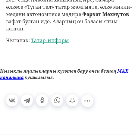
өлкәсе «Туган тел» татар җәмгыяте, өлкә милли-
мәдәни автономиясе мөдире
Фәрхәт Мәхмүтов
вафат булган иде. Аларның өч баласы ятим
калган.
Чыганак:
Татар-информ
Кызыклы яңалыкларны күзәтеп бару өчен безнең
МАХ
каналына
кушылыгыз.