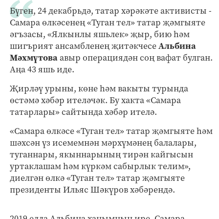
Бүген, 24 декабрьдә, татар хәрәкәте активисты -
Самара өлкәсенең «Туган тел» татар җәмгыяте
әгъзасы, «Ялкынлы яшьлек» җыр, бию һәм
шигърият ансамбленең җитәкчесе
Альбина
Мәхмүтова
авыр операциядән соң вафат булган.
Аңа 43 яшь иде.
Җирләү урыны, көне һәм вакыты турында
өстәмә хәбәр ителәчәк. Бу хакта «Самара
татарлары» сайтында хәбәр ителә.
«Самара өлкәсе «Туган тел» татар җәмгыяте һәм
шәхсән үз исемемнән мәрхүмәнең балалары,
туганнары, якыннарының тирән кайгысын
уртаклашам һәм күркәм сабырлык телим»,
диелгән өлкә «Туган тел» татар җәмгыяте
президенты Ильяс Шәкүров хәбәрендә.
2019 елда Альбина ханымның ире, Cамара