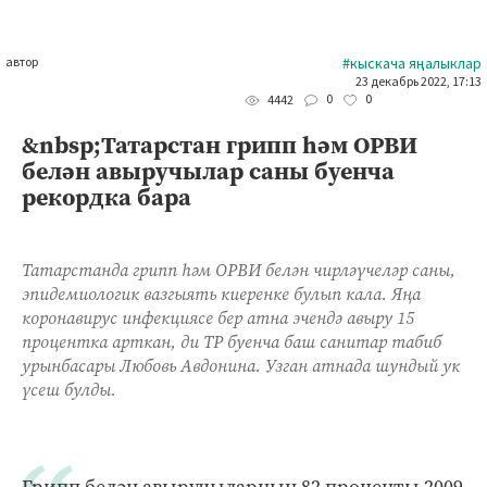
автор
#кыскача яңалыклар
23 декабрь 2022, 17:13
0
0
4442
&nbsp;Татарстан грипп һәм ОРВИ
белән авыручылар саны буенча
рекордка бара
Татарстанда грипп һәм ОРВИ белән чирләүчеләр саны,
эпидемиологик вазгыять киеренке булып кала. Яңа
коронавирус инфекциясе бер атна эчендә авыру 15
процентка арткан, ди ТР буенча баш санитар табиб
урынбасары Любовь Авдонина. Узган атнада шундый ук
үсеш булды.
Грипп белән авыручыларның 82 проценты 2009