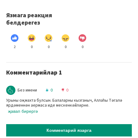
Язмага реакция
белдерегез
2
0
0
0
0
Комментарийлар
1
Без имени
0
0
Урыны оҗмахта булсын. Балаларны кызганыч, Аллаһы Тәгалә
ярдәменнән аермаса иде мескенкәйләрне.
җавап бирергә
Комментарий язарга