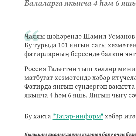
Балаларга якынча 4 һәм 6 яшь
Чаллы шәһәрендә Шамил Усманов 
Бу турыда 101 янгын сагы хезмәтен
фатирларның берсендә балкон янг
Россия Гадәттән тыш хәлләр мини
матбугат хезмәтендә хәбәр итүчел
Фатирда янгын сүндергән вакытта 
якынча 4 һәм 6 яшь. Янгын чыгу с
Бу хакта
"Татар-информ"
хәбәр итә
Кызыклы яңалыкларны күзәтеп бару өчен без