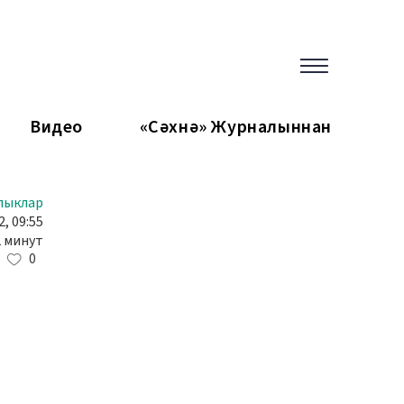
Видео
«Сәхнә» Журналыннан
лыклар
2, 09:55
2 минут
0