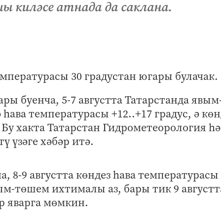
ы киләсе атнада да саклана.
температурасы 30 градустан югары булачак.
ы буенча, 5-7 августта Татарстанда явым
һава температурасы +12..+17 градус, ә көн
. Бу хакта Татарстан Гидрометеорология һ
ү үзәге хәбәр итә.
, 8-9 августта көндез һава температурасы
вым-төшем ихтималы аз, бары тик 9 августт
р яварга мөмкин.