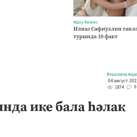
#Шоу-бизнес
Илназ Сафиуллин гаил
турында 10 факт
#кыскача яңа
04 август 202
0
1874
нда ике бала һәлак