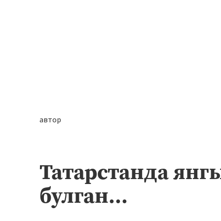
автор
Татарстанда янгы
булган...