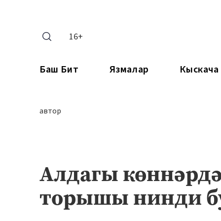
16+
Баш Бит
Язмалар
Кыскача
автор
Алдагы көннәрдә
торышы нинди б