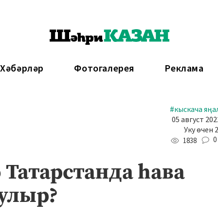
 Хәбәрләр
Фотогалерея
Реклама
#кыскача яңа
05 август 202
Уку өчен 
0
1838
 Татарстанда һава
улыр?