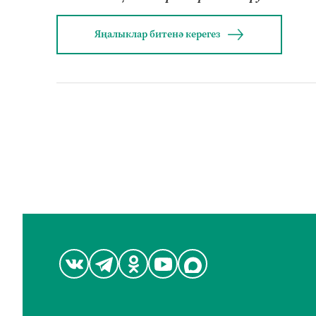
Яңалыклар битенә керегез