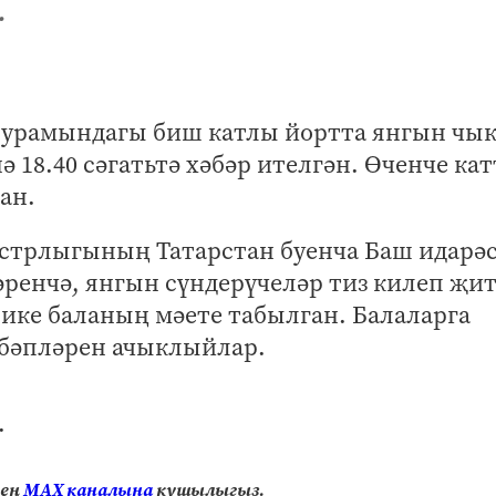
.
урамындагы биш катлы йортта янгын чык
ә 18.40 сәгатьтә хәбәр ителгән. Өченче ка
ан.
стрлыгының Татарстан буенча Баш идарә
әренчә, янгын сүндерүчеләр тиз килеп җит
ике баланың мәете табылган. Балаларга
әбәпләрен ачыклыйлар.
.
нең
МАХ каналына
кушылыгыз.