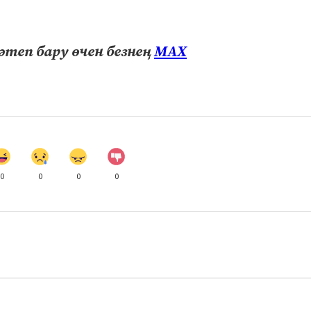
теп бару өчен безнең
МАХ
0
0
0
0