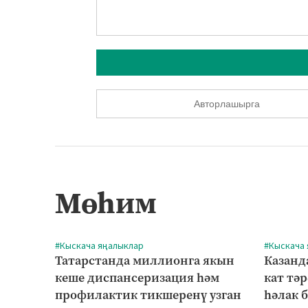
Авторлашырга
Мөһим
#Кыскача яңалыклар
#Кыскача
Татарстанда миллионга якын
Казанд
кеше диспансеризация һәм
кат тә
профилактик тикшеренү узган
һәлак 