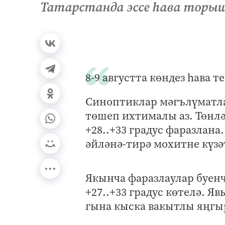
Татарстанда эссе һава торыш
8-9 августта көндез һава 
Синоптиклар мәгълүматлар
төшеп ихтималы аз. Төнлә 
+28..+33 градус фаразлана
әйләнә-тирә мохитне күзәт
Якынча фаразлаулар буенча
+27..+33 градус көтелә. Я
гына кыска вакытлы яңгы