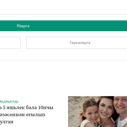
Язарга
Теркәлергә
 яңалыклар
а 5 яшьлек бала 10нчы
рәзәсеннән егылып
булган