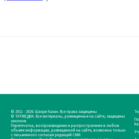
© 2011 - 2026. Шахри Казан. Все права защищены.
Те
© ТАТМЕДИА. Все материалы, размещенные на сайте, защищены
По
законом.
ka
Перепечатка, воспроизведение и распространение в любом
объеме информации, размещенной на сайте, возможна только
Уч
с письменного согласия редакций СМИ.