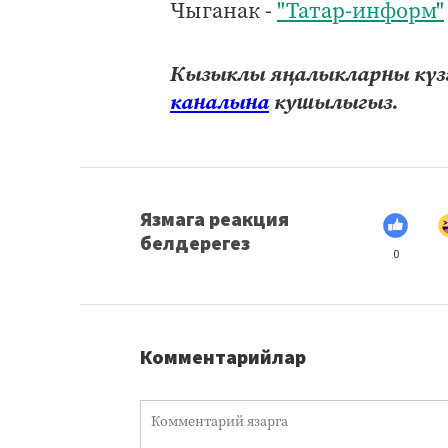
Чыганак -
"Татар-информ"
Кызыклы яңалыкларны күзә
каналына
кушылыгыз.
Язмага реакция
белдерегез
0
Комментарийлар