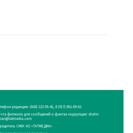
лефон редакции:
(843) 222-05-41, 8 (917) 851-69-62
чта филиала для сообщений о фактах коррупции: shahri-
zan@tatmedia.com
редитель СМИ: АО «ТАТМЕДИА»