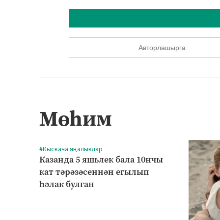
Авторлашырга
Мөһим
#Кыскача яңалыклар
Казанда 5 яшьлек бала 10нчы
кат тәрәзәсеннән егылып
һәлак булган