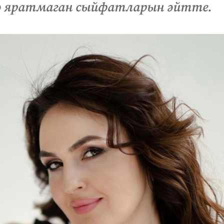
ә яратмаган сыйфатларын әйтте.