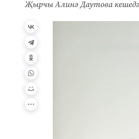
Җырчы Алинә Даутова кешед