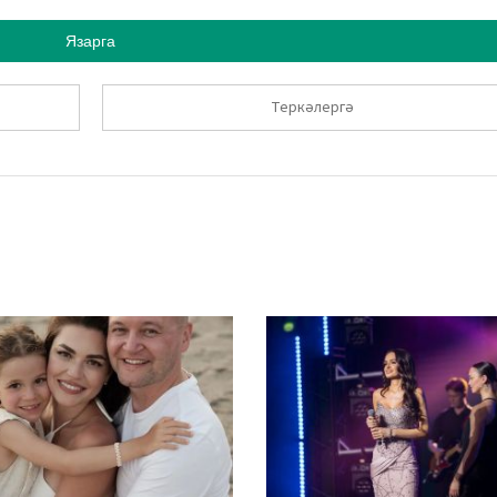
Язарга
Теркәлергә