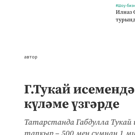
#Шоу-биз
Илназ 
турынд
автор
Г.Тукай исеменд
күләме үзгәрде
Татарстанда Габдулла Тукай и
тапкыр – 500 мең сумнан 1 м