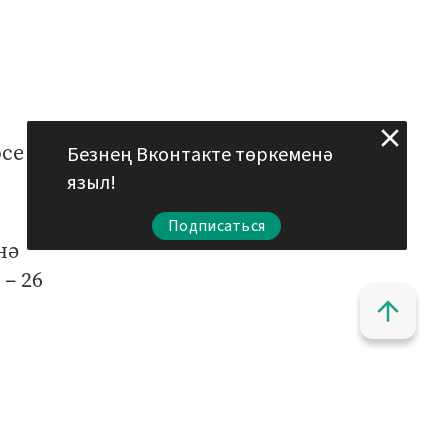
рсе
Безнең Вконтакте төркеменә
языл!
Подписаться
нә
– 26