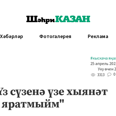
 Хәбәрләр
Фотогалерея
Реклама
#кыскача яңа
25 апрель 2023
Уку өчен 
0
3313
Үз сүзенә үзе хыянәт
е яратмыйм"