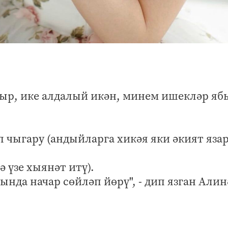
пкыр, ике алдалый икән, минем ишекләр яб
п чыгару (андыйларга хикәя яки әкият яза
ә үзе хыянәт итү).
рында начар сөйләп йөрү", - дип язган Алин