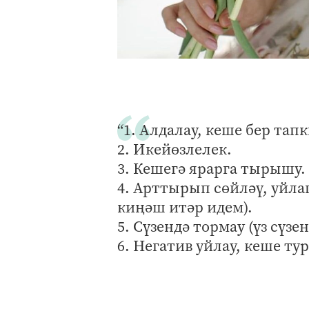
“1. Алдалау, кеше бер та
2. Икейөзлелек.
3. Кешегә ярарга тырышу.
4. Арттырып сөйләү, уйла
киңәш итәр идем).
5. Сүзендә тормау (үз сүзен
6. Негатив уйлау, кеше ту