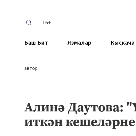
16+
Баш Бит
Язмалар
Кыскача
автор
Алинә Даутова: "
иткән кешеләрн