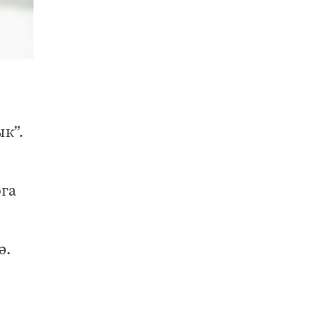
ык”.
рга
ә.