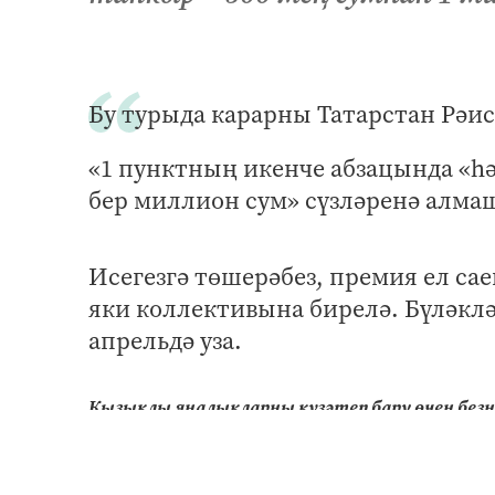
Бу турыда карарны Татарстан Рәи
«1 пунктның икенче абзацында «һә
бер миллион сум» сүзләренә алмаш
Исегезгә төшерәбез, премия ел са
яки коллективына бирелә. Бүләклә
апрельдә уза.
Кызыклы яңалыкларны күзәтеп бару өчен без
Яңалыклар битенә керегез