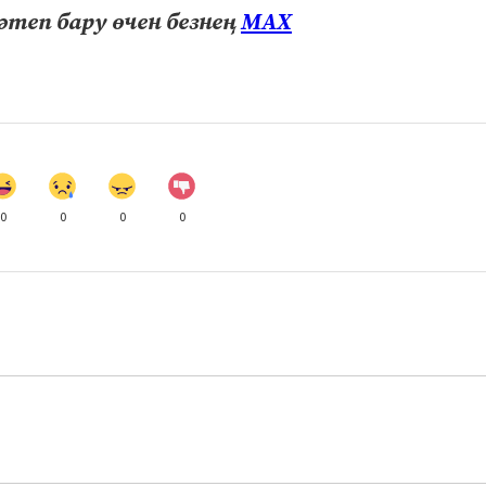
теп бару өчен безнең
МАХ
0
0
0
0