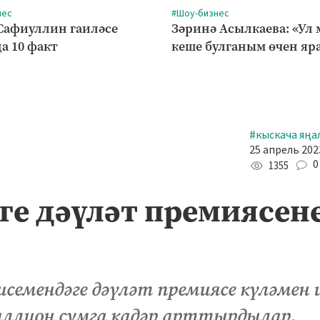
нес
#Шоу-бизнес
Сафиуллин гаиләсе
Зәринә Асылкаева: «Ул
а 10 факт
кеше булганым өчен яр
#кыскача яңа
25 апрель 2023
0
1355
әге дәүләт премиясен
семендәге дәүләт премиясе күләмен 
иллион сумга кадәр арттырдылар.