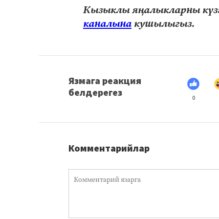
Кызыклы яңалыкларны күзә
каналына
кушылыгыз.
Язмага реакция
белдерегез
0
Комментарийлар