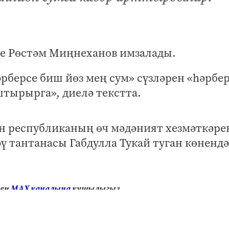
се Рөстәм Миңнеханов имзалады.
рберсе биш йөз мең сум» сүзләрен «һәрбе
тырырга», диелә текстта.
ен республиканың өч мәдәният хезмәткәре
ү тантанасы Габдулла Тукай туган көнендә 
нең
МАХ каналына
кушылыгыз.