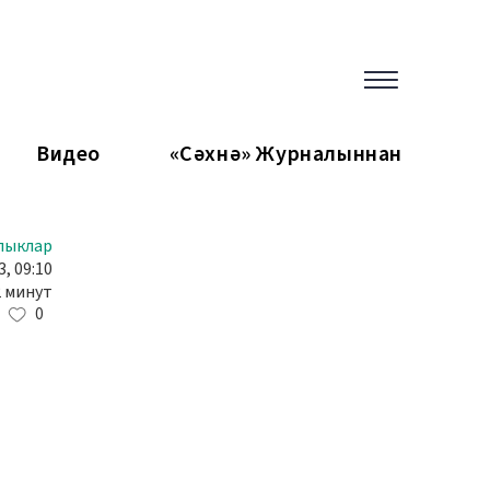
Видео
«Сәхнә» Журналыннан
лыклар
, 09:10
2 минут
0