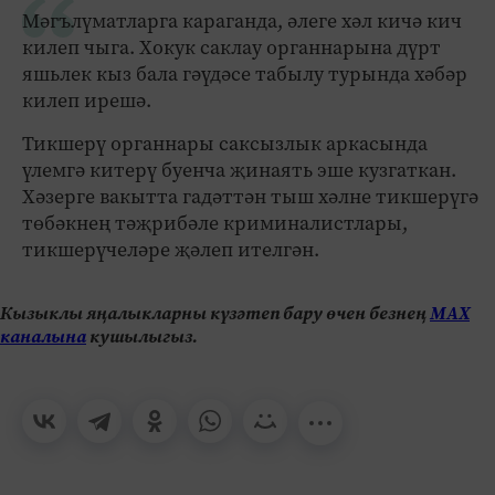
Мәгълүматларга караганда, әлеге хәл кичә кич
килеп чыга. Хокук саклау органнарына дүрт
яшьлек кыз бала гәүдәсе табылу турында хәбәр
килеп ирешә.
Тикшерү органнары саксызлык аркасында
үлемгә китерү буенча җинаять эше кузгаткан.
Хәзерге вакытта гадәттән тыш хәлне тикшерүгә
төбәкнең тәҗрибәле криминалистлары,
тикшерүчеләре җәлеп ителгән.
Кызыклы яңалыкларны күзәтеп бару өчен безнең
МАХ
каналына
кушылыгыз.