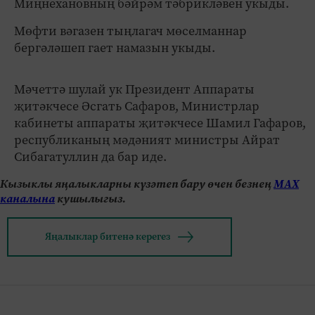
Миңнехановның бәйрәм тәбрикләвен укыды.
Мөфти вәгазен тыңлагач мөселманнар
бергәләшеп гает намазын укыды.
Мәчеттә шулай ук Президент Аппараты
җитәкчесе Әсгать Сафаров, Министрлар
кабинеты аппараты җитәкчесе Шамил Гафаров,
республиканың мәдәният министры Айрат
Сибагатуллин да бар иде.
Кызыклы яңалыкларны күзәтеп бару өчен безнең
МАХ
каналына
кушылыгыз.
Яңалыклар битенә керегез