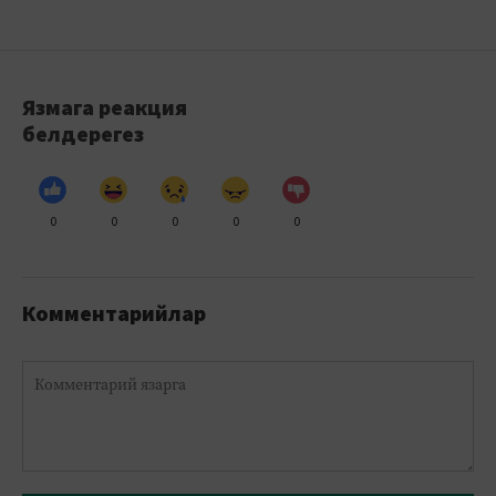
Язмага реакция
белдерегез
0
0
0
0
0
Комментарийлар