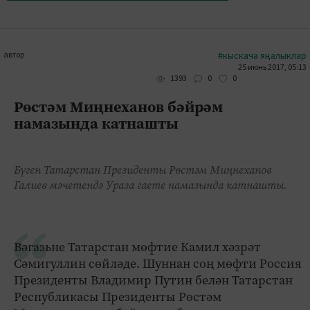
автор
#кыскача яңалыклар
25 июнь 2017, 05:13
0
0
1393
Рөстәм Миңнеханов бәйрәм
намазында катнашты
Бүген Татарстан Президенты Рөстәм Миңнеханов
Галиев мәчетендә Ураза гаете намазында катнашты.
Вәгазьне Татарстан мөфтие Камил хәзрәт
Сәмигуллин сөйләде. Шуннан соң мөфти Россия
Президенты Владимир Путин белән Татарстан
Республикасы Президенты Рөстәм