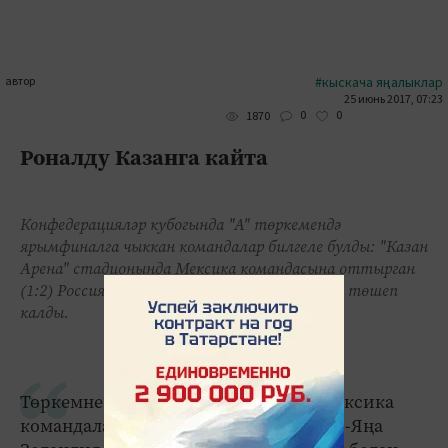
автор
#кыскача яңалыклар
25 июнь 2017, 07:23
0
0
1870
Роналду Казанга кайта
Конфедерацияләр кубогында "А" төркемендә
ярымфиналга чыккан командалар билгеле булды: "Казан
Арена" стадионында Мексика командасына оттырган
(1:2) Россия җыелмасы кубок өчен көрәштән төшеп
калды.
Төркемнең соңгы турында Россия-Мексика
командалары матчы - 1:2, Португалия-Яңа