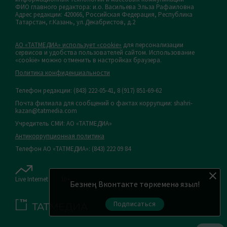
ФИО главного редактора: и.о. Васильева Эльза Рафаиловна
Адрес редакции: 420066, Российская Федерация, Республика
Татарстан, г.Казань, ул.Декабристов, д.2
АО «ТАТМЕДИА» использует «cookie»
для персонализации
сервисов и удобства пользователей сайтом. Использование
«cookie» можно отменить в настройках браузера.
Политика конфиденциальности
Телефон редакции:
(843) 222-05-41, 8 (917) 851-69-62
Почта филиала для сообщений о фактах коррупции: shahri-
kazan@tatmedia.com
Учредитель СМИ: АО «ТАТМЕДИА»
Антикоррупционная политика
Телефон АО «ТАТМЕДИА»: (843) 222 09 84
Live Internet
16+
Безнең Вконтакте төркеменә языл!
Подписаться