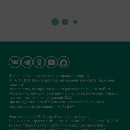
© 2011 - 2026. Шахри Казан. Все права защищены.
© ТАТМЕДИА. Все материалы, размещенные на сайте, защищены
законом.
Перепечатка, воспроизведение и распространение в любом
объеме информации, размещенной на сайте, возможна только с
письменного согласия редакций СМИ.
При поддержке Республиканского агентства по печати и
массовым коммуникациям «ТАТМЕДИА».
Наименование СМИ: Шахри Казан (Город Казань)
Запись о регистрации СМИ, дата: ЭЛ № ФС 77 - 90219 от 07.10.2025
выдано Федеральной службой по надзору в сфере связи,
информационных технологий и массовых коммуникаций