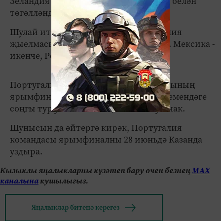
Зеландия җыелмалары уены 4:0 исәбе белән
төгәлләнде.
Шулай итеп, төркем этабын Португалия
җыелмасы беренче урында төгәлләде. Мексика -
икенче, Россия өченче баскычта.
Португалия һәм Мексика командаларының
ярымфиналдагы пары бүген, "В" төркемендәге
соңгы тур уеныннан соң билгеле булачак.
Шунысын да әйтергә кирәк, Португалия
командасы ярымфиналны 28 июньдә Казанда
уздыра.
Кызыклы яңалыкларны күзәтеп бару өчен безнең
МАХ
каналына
кушылыгыз.
Яңалыклар битенә керегез