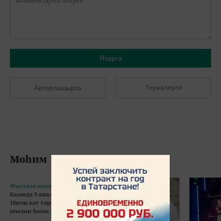
Язарга
Теркәлергә
Авторлашырга
Мөһим
#Кыскача яңалыклар
Казанда 5 яшьлек бала
10нчы кат тәрәзәсеннән
егылып һәлак булган