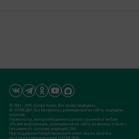
© 2011 - 2026. Шахри Казан. Все права защищены.
© ТАТМЕДИА. Все материалы, размещенные на сайте, защищены
законом.
Перепечатка, воспроизведение и распространение в любом
объеме информации, размещенной на сайте, возможна только с
письменного согласия редакций СМИ.
При поддержке Республиканского агентства по печати и
массовым коммуникациям «ТАТМЕДИА».