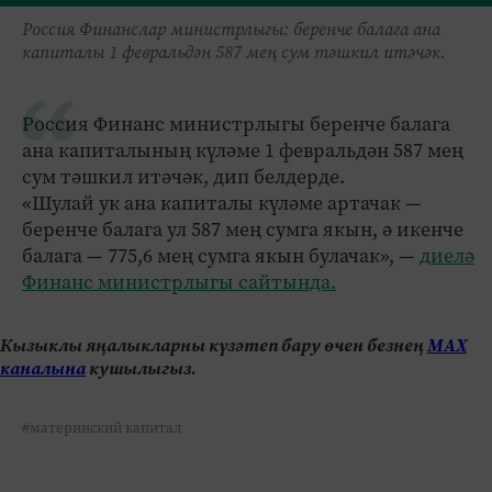
Россия Финанслар министрлыгы: беренче балага ана
капиталы 1 февральдән 587 мең сум тәшкил итәчәк.
Россия Финанс министрлыгы беренче балага
ана капиталының күләме 1 февральдән 587 мең
сум тәшкил итәчәк, дип белдерде.
«Шулай ук ана капиталы күләме артачак —
беренче балага ул 587 мең сумга якын, ә икенче
балага — 775,6 мең сумга якын булачак», —
диелә
Финанс министрлыгы сайтында.
Кызыклы яңалыкларны күзәтеп бару өчен безнең
МАХ
каналына
кушылыгыз.
#материнский капитал