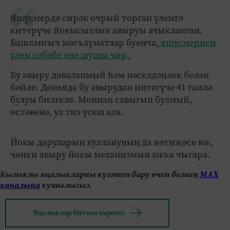
Яшүсмердә сирәк очрый торган үлемгә
китерүче йокысызлык авыруы ачыкланган.
Башлангыч мәгълүматлар буенча,
яшүсмернең
үлем сәбәбе әнә шушы чир.
Бу авыру дәваланмый һәм нәселдәнлек белән
бәйле. Дөньяда бу авырудан интегүче 41 гаилә
булуы билгеле. Моннан савыгып булмый,
өстәвенә, ул тиз үсеш ала.
Йокы даруларын куллануның да нәтиҗәсе юк,
чөнки авыру йокы механизмын юкка чыгара.
Кызыклы яңалыкларны күзәтеп бару өчен безнең
МАХ
каналына
кушылыгыз.
Яңалыклар битенә керегез