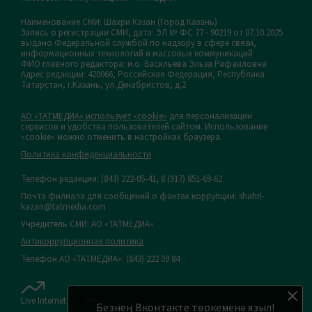
Наименование СМИ: Шахри Казан (Город Казань)
Запись о регистрации СМИ, дата: ЭЛ № ФС 77 - 90219 от 07.10.2025
выдано Федеральной службой по надзору в сфере связи,
информационных технологий и массовых коммуникаций
ФИО главного редактора: и.о. Васильева Эльза Рафаиловна
Адрес редакции: 420066, Российская Федерация, Республика
Татарстан, г.Казань, ул.Декабристов, д.2
АО «ТАТМЕДИА» использует «cookie»
для персонализации
сервисов и удобства пользователей сайтом. Использование
«cookie» можно отменить в настройках браузера.
Политика конфиденциальности
Телефон редакции:
(843) 222-05-41, 8 (917) 851-69-62
Почта филиала для сообщений о фактах коррупции: shahri-
kazan@tatmedia.com
Учредитель СМИ: АО «ТАТМЕДИА»
Антикоррупционная политика
Телефон АО «ТАТМЕДИА»: (843) 222 09 84
Live Internet
16+
Безнең Вконтакте төркеменә языл!