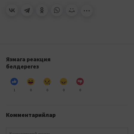
Язмага реакция
белдерегез
1
0
0
0
0
Комментарийлар