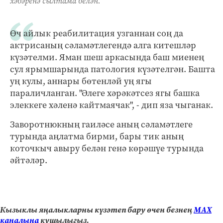
хәбәренә сылтама белән.
Өч айлык реабилитация узганнан соң да
актрисаның сәламәтлегендә алга китешләр
күзәтелми. Яман шеш аркасында баш миенең
сул ярымшарында патология күзәтелгән. Башта
уң кулы, аннары бөтенләй уң ягы
параличланган. "Әлеге хәрәкәтсез ягы башка
элеккеге хәленә кайтмаячак", - дип яза чыганак.
Заворотнюкның гаиләсе аның сәламәтлеге
турында аңлатма бирми, бары тик аның
коточкыч авыру белән генә көрәшүе турында
әйтәләр.
Кызыклы яңалыкларны күзәтеп бару өчен безнең
МАХ
каналына
кушылыгыз.