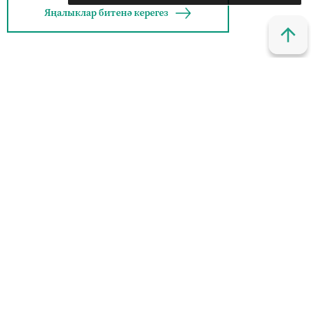
Яңалыклар битенә керегез
© 2011 - 2026. Шахри Казан. Все права защищены.
© ТАТМЕДИА. Все материалы, размещенные на сайте, защищены
законом.
Перепечатка, воспроизведение и распространение в любом