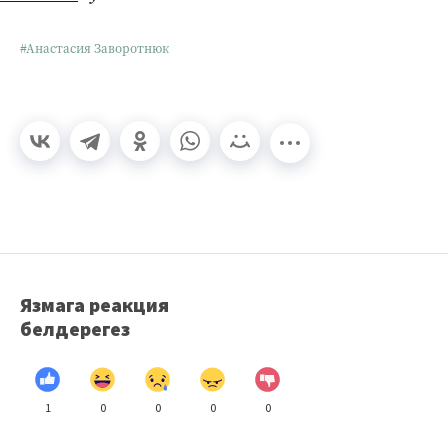
#Анастасия Заворотнюк
Язмага реакция
белдерегез
1
0
0
0
0