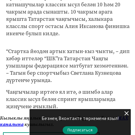
катнашучылар классик ысул белән 10 һәм 20
чакрым арада сынашты. 10 чакрым арага
ярышта Татарстан чаңгычысы, халыкара
класслы спорт остасы Алия Иксанова финишка
икенче булып килде.
“Стартка йөздән артык хатын-кыз чыкты, – дип
хәбәр иттеләр “ШК”га Татарстан Чаңгы
узышлары федерациясе матбугат хезмәтеннән.
– Тагын бер спортчыбыз Светлана Кузнецова
дүртенче урында.
Чаңгычылар иртәгә ял итә, ә шимбә алар
классик ысул белән спринт ярышларында
җиңүчене ачыклый.
Кызыклы яңалыкларны күзәтеп бару өчен безнең
МАХ
Безнең Вконтакте төркеменә языл!
каналына
кушылыгыз.
Подписаться