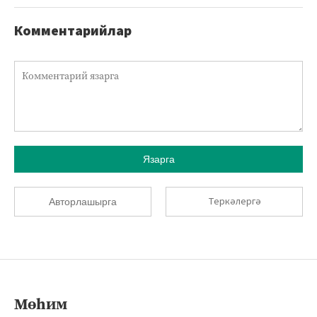
Комментарийлар
Язарга
Теркәлергә
Авторлашырга
Мөһим