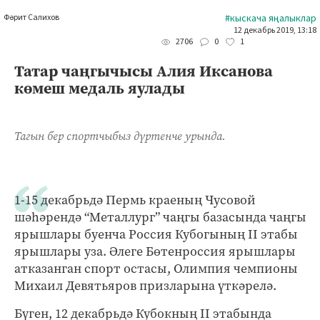
Фәрит Салихов
#кыскача яңалыклар
12 декабрь 2019, 13:18
0
1
2706
Татар чаңгычысы Алия Иксанова
көмеш медаль яулады
Тагын бер спортчыбыз дүртенче урында.
1-15 декабрьдә Пермь краеның Чусовой
шәһәрендә “Металлург” чаңгы базасында чаңгы
ярышлары буенча Россия Кубогының II этабы
ярышлары уза. Әлеге Бөтенроссия ярышлары
атказанган спорт остасы, Олимпия чемпионы
Михаил Девятьяров призларына үткәрелә.
Бүген, 12 декабрьдә Кубокның II этабында