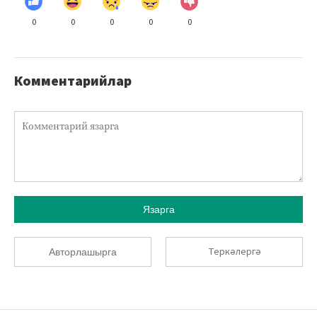
0
0
0
0
0
Комментарийлар
Язарга
Теркәлергә
Авторлашырга