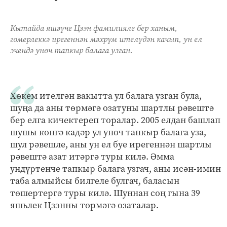
Кытайда яшәүче Цзэн фамилияле бер ханым,
гомерлеккә ирегеннән мәхрүм ителүдән качып, ун ел
эчендә унөч тапкыр балага узган.
Хөкем ителгән вакытта ул балага узган була,
шуңа да аны төрмәгә озатуны шартлы рәвештә
бер елга кичектереп торалар. 2005 елдан башлап
шушы көнгә кадәр ул унөч тапкыр балага уза,
шул рәвешле, аны ун ел буе ирегеннән шартлы
рәвештә азат итәргә туры килә. Әмма
ундүртенче тапкыр балага узгач, аны исән-имин
таба алмыйсы билгеле булгач, баласын
төшертергә туры килә. Шуннан соң гына 39
яшьлек Цзэнны төрмәгә озаталар.