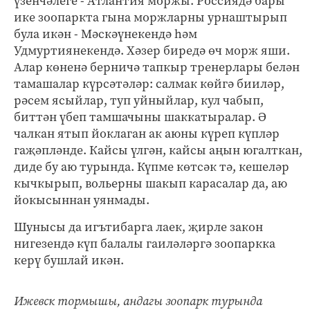
үзенчәлеге - Атлантия моржы. Россиядә бары
ике зоопаркта гына моржларны урнаштырып
була икән - Мәскәүнекендә һәм
Удмуртиянекендә. Хәзер биредә өч морж яши.
Алар көненә берничә тапкыр тренерлары белән
тамашалар күрсәтәләр: салмак көйгә бииләр,
рәсем ясыйлар, туп уйныйлар, кул чабып,
биттән үбеп тамшачыны шаккатыралар. Ә
чалкан ятып йоклаган ак аюны күреп күпләр
гаҗәпләнде. Кайсы үлгән, кайсы аңын югалткан,
диде бу аю турында. Күпме көтсәк тә, кешеләр
кычкырып, вольерны шакып карасалар да, аю
йокысыннан уянмады.
Шунысы да игътибарга лаек, җирле закон
нигезендә күп балалы гаиләләргә зоопаркка
керү бушлай икән.
Ижевск тормышы, андагы зоопарк турында