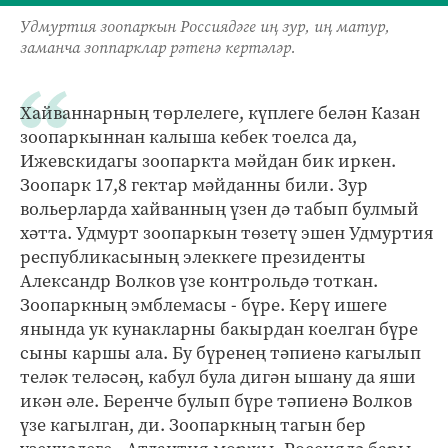
Удмуртия зоопаркын Россиядәге иң зур, иң матур,
заманча зоппарклар рәтенә кертәләр.
Хайваннарның төрлелеге, күплеге белән Казан
зоопаркыннан калыша кебек тоелса да,
Ижевскидагы зоопаркта мәйдан бик иркен.
Зоопарк 17,8 гектар мәйданны били. Зур
вольерларда хайванның үзен дә табып булмый
хәтта. Удмурт зоопаркын төзетү эшен Удмуртия
республикасының элеккеге президенты
Александр Волков үзе контрольдә тоткан.
Зоопаркның эмблемасы - бүре. Керү ишеге
янында ук кунакларны бакырдан коелган бүре
сыны каршы ала. Бу бүренең тәпиенә кагылып
теләк теләсәң, кабул була дигән ышану да яши
икән әле. Беренче булып бүре тәпиенә Волков
үзе кагылган, ди. Зоопаркның тагын бер