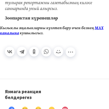
тулырак репортажны газетабызның киләсе
саннарында укый алырсыз.
Зоопарктан күренешләр
Кызыклы яңалыкларны күзәтеп бару өчен безнең
МАХ
каналына
кушылыгыз.
Язмага реакция
белдерегез