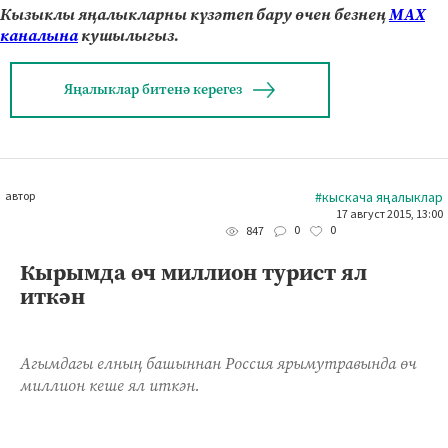
Кызыклы яңалыкларны күзәтеп бару өчен безнең
МАХ
каналына
кушылыгыз.
Яңалыклар битенә керегез
автор
#кыскача яңалыклар
17 август 2015, 13:00
0
0
847
Кырымда өч миллион турист ял
иткән
Агымдагы елның башыннан Россия ярымутравында өч
миллион кеше ял иткән.