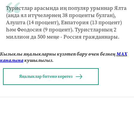
Туристлар арасында иң популяр урыннар Ялта
(анда ял итүчеләрнең 38 проценты булган),
Алушта (14 процент), Евпатория (13 процент)
һәм Феодосия (9 процент). Туристларның 2
миллион да 500 меңе - Россия гражданнары.
Кызыклы яңалыкларны күзәтеп бару өчен безнең
МАХ
каналына
кушылыгыз.
Яңалыклар битенә керегез