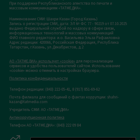
При поддержке Республиканского агентства по печати и
массовым коммуникациям «ТАТМЕДИА».
Наименование СМИ: Шахри Казан (Город Казань)
Запись о регистрации СМИ, дата: ЭЛ № ФС 77 - 90219 от 07.10.2025
выдано Федеральной службой по надзору в сфере связи,
информационных технологий и массовых коммуникаций
ФИО главного редактора: и.о. Васильева Эльза Рафаиловна
Адрес редакции: 420066, Российская Федерация, Республика
Татарстан, г.Казань, ул.Декабристов, д.2
АО «ТАТМЕДИА» использует «cookie»
для персонализации
сервисов и удобства пользователей сайтом. Использование
«cookie» можно отменить в настройках браузера.
Политика конфиденциальности
Телефон редакции:
(843) 222-05-41, 8 (917) 851-69-62
Почта филиала для сообщений о фактах коррупции: shahri-
kazan@tatmedia.com
Учредитель СМИ: АО «ТАТМЕДИА»
Антикоррупционная политика
Телефон АО «ТАТМЕДИА»: (843) 222 09 84