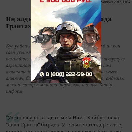
25 август 2017, 11:37
0
0
1621
Иң алдынгы комбайнчыга «Лада
Гранта» бирелә
Буа районының "Авангард" хуҗалыгында һәр биш көн
саен урып-җыюга нәтиҗә ясалып, алдынгы
комбайнчыларга, чәчү агрегатлары һәм җир эшкәртүче
агрегатларда эшләүчеләргә Рәхмәт хатлары һәм
акчалата бүләкләр тапшырыла. Ә көзге уңыш җыеп
алынгач, барлык кыр эшләренә йомгак ясалып, алдынгы
механизаторга машина биреләчәк, дип яза Татар-
информ.
"Узган ел урак алдынгысы Наил Хәйбулловка
"Лада-Гранта" бирдек. Ул язын чөгендер чәчте,
аннары аның рәт арасын эшкәртте, бөртекле