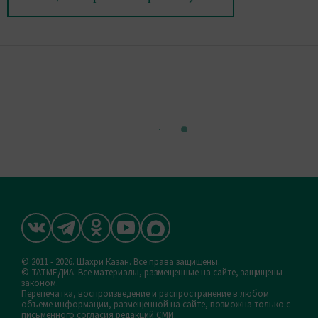
© 2011 - 2026. Шахри Казан. Все права защищены.
© ТАТМЕДИА. Все материалы, размещенные на сайте, защищены
законом.
Перепечатка, воспроизведение и распространение в любом
объеме информации, размещенной на сайте, возможна только с
письменного согласия редакций СМИ.