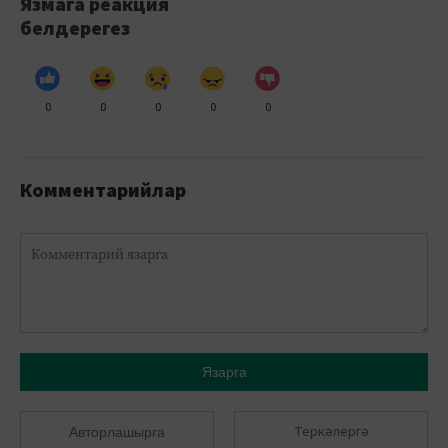
Язмага реакция
белдерегез
0
0
0
0
0
Комментарийлар
Язарга
Теркәлергә
Авторлашырга