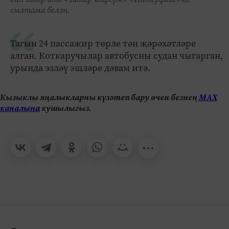
сылтама белән.
Тагын 24 пассажир төрле тән җәрәхәтләре
алган. Коткаручылар автобусны судан чыгарган,
урында эзләү эшләре дәвам итә.
Кызыклы яңалыкларны күзәтеп бару өчен безнең
МАХ
каналына
кушылыгыз.