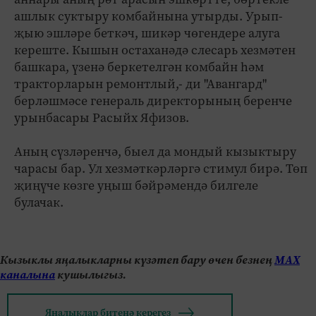
ашлык суктыру комбайнына утырды. Урып-
җыю эшләре беткәч, шикәр чөгендере алуга
кереште. Кышын остаханәдә слесарь хезмәтен
башкара, үзенә беркетелгән комбайн һәм
тракторларын ремонтлый,- ди "Авангард"
берләшмәсе генераль директорының беренче
урынбасары Расыйх Яфизов.
Аның сүзләренчә, быел да мондый кызыктыру
чарасы бар. Ул хезмәткәрләргә стимул бирә. Төп
җиңүче көзге уңыш бәйрәмендә билгеле
булачак.
Кызыклы яңалыкларны күзәтеп бару өчен безнең
МАХ
каналына
кушылыгыз.
Яңалыклар битенә керегез