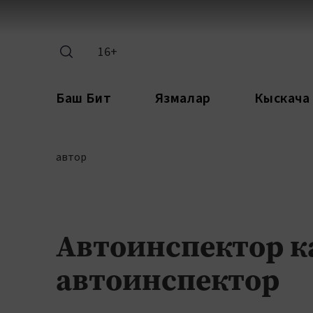
16+
Баш Бит
Язмалар
Кыскача
автор
Автоинспектор к
автоинспектор