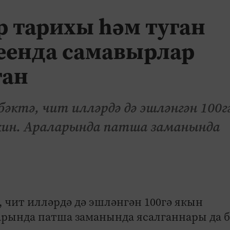
 тарихы һәм туган
еенда самавырлар
ган
бәктә, чит илләрдә дә эшләнгән 100г
кин. Араларында патша заманында
, чит илләрдә дә эшләнгән 100гә якын
рында патша заманында ясалганнары да 