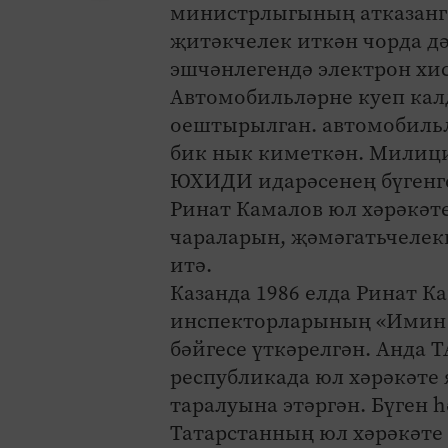
министрлыгының атказанга
җитәкчелек иткән чорда д
эшчәнлегендә электрон хи
Автомобильләрне куеп кал
оештырылган. автомобильл
бик нык киметкән. Милиция
ЮХИДИ идарәсенең бүгенге
Ринат Камалов юл хәрәкәт
чараларын, җәмәгатьчелек
итә.
Казанда 1986 елда Ринат К
инспекторларының «Имин 
бәйгесе үткәрелгән. Анда
республикада юл хәрәкәте
таралуына этәргән. Бүген 
Татарстанның юл хәрәкәте