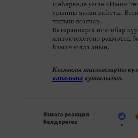
шәһәрендә узган «Имин тә
урынны яулап кайтты. Без
чыгыш ясаячак.
Ветераннарга игътибар кү
җитәкчелегенә рәхмәтен б
һаман юлда аның.
Кызыклы яңалыкларны күзә
каналына
кушылыгыз.
Язмага реакция
белдерегез
0