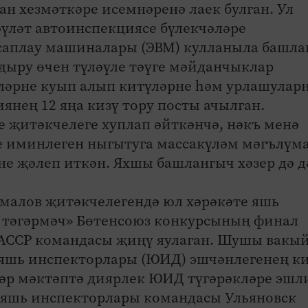
н хезмәткәре исемнәренә лаек булган. Ул
әүләт автоинспекциясе бүлекчәләре
саплау машиналары (ЭВМ) кулланыла башла
дыру өчен түләүле тәүге мәйданчыклар
әрне куып алып китүләрне һәм урлашуларн
нең 12 яңа кизү тору посты ачылган.
 җитәкчелеге хуплап әйткәнчә, нәкъ менә
е иминлеген ныгытуга массакүләм мәгълүм
не җәлеп иткән. Яхшы башлангыч хәзер дә 
амалов җитәкчелегендә юл хәрәкәте яшь
тәгәрмәч» Бөтенсоюз конкурсының финал
 ТАССР командасы җиңү яулаган. Шушы вакы
 яшь инспекторлары (ЮИД) эшчәнлегенең к
һәр мәктәптә диярлек ЮИД түгәрәкләре эшл
 яшь инспекторлары командасы Ульяновск