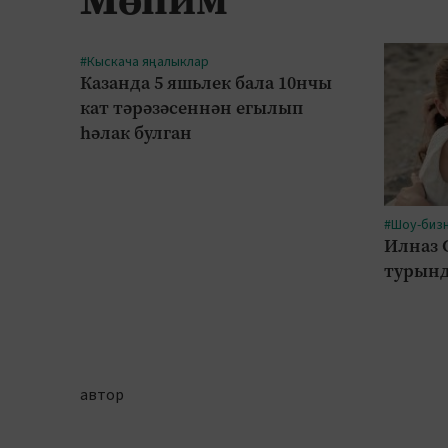
#Кыскача яңалыклар
Казанда 5 яшьлек бала 10нчы
кат тәрәзәсеннән егылып
һәлак булган
#Шоу-биз
Илназ 
турынд
автор