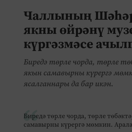
Чаллының Шәһәр
якны өйрәнү муз
күргәзмәсе ачыл
Биредә төрле чорда, төрле тө
якын самавырны күрергә мөм
ясалганнары да бар икән.
Биредә төрле чорда, төрле төбәктә
самавырны күрергә мөмкин. Арала