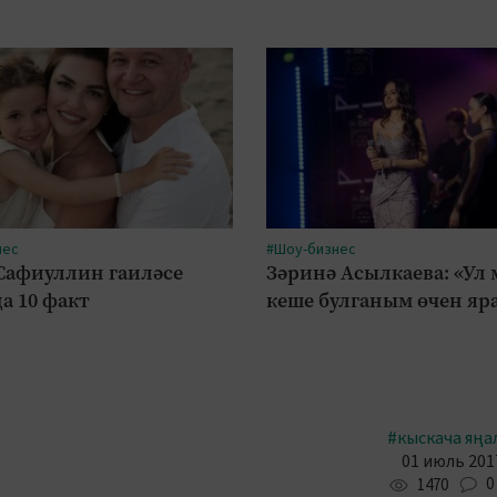
нес
#Шоу-бизнес
Сафиуллин гаиләсе
Зәринә Асылкаева: «Ул
а 10 факт
кеше булганым өчен яр
#кыскача яңа
01 июль 2017
0
1470