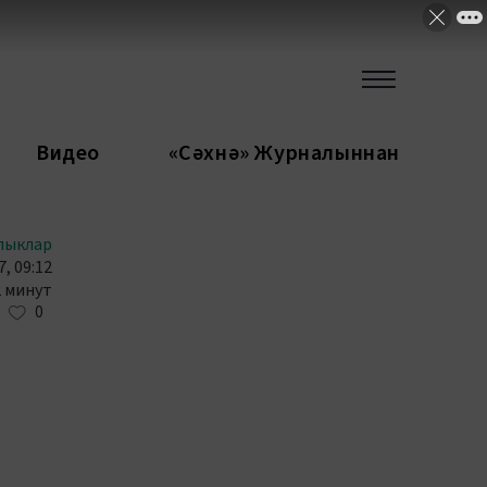
Видео
«Сәхнә» Журналыннан
лыклар
, 09:12
2 минут
0