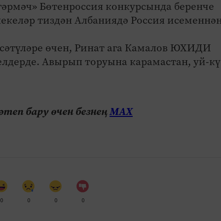
гәрмәч» Бөтенроссия конкурсында беренче
некеләр тиздән Албаниядә Россия исеменнә
рсәтүләре өчен, Ринат ага Камалов ЮХИДИ
елдерде. Авырып торуына карамастан, уй-к
теп бару өчен безнең
МАХ
0
0
0
0