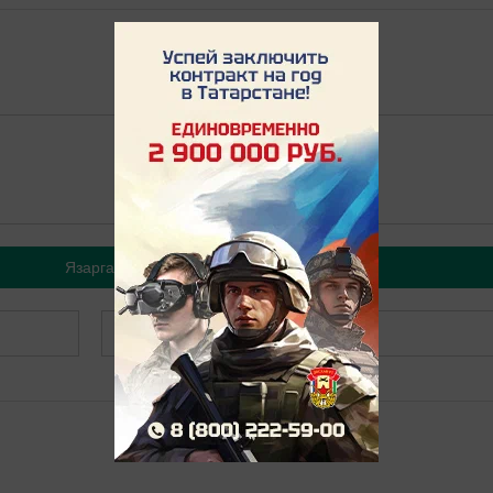
Язарга
Теркәлергә