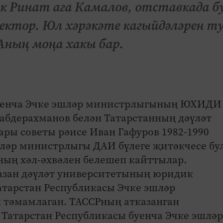
ик Ринат ага Камалов, отставкада б
пектор. Юл хәрәкәте кагыйдәләрен т
Аның моңа хакы бар.
буенча Эчке эшләр министрлыгының ЮХИДИ
Габдерахманов белән Татарстанның дәүләт
ры советы рәисе Иван Гафуров 1982-1990
ләр министрлыгы ДАИ бүлеге җитәкчесе бу
ның хәл-әхвәлен белешеп кайттылар.
Казан дәүләт университетының юридик
Татарстан Республикасы Эчке эшләр
 тәмамлаган. ТАССРның атказанган
 Татарстан Республикасы буенча Эчке эшләр