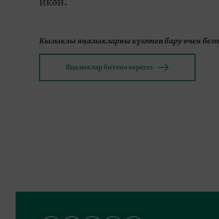
икән.
Кызыклы яңалыкларны күзәтеп бару өчен без
Яңалыклар битенә керегез