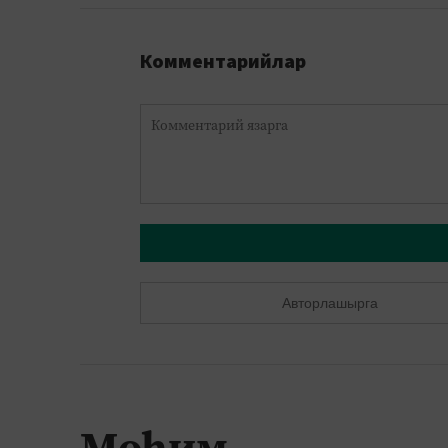
Комментарийлар
Авторлашырга
Мөһим