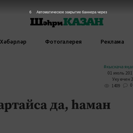
5
Автоматическое закрытие баннера через
 Хәбәрләр
Фотогалерея
Реклама
#кыскача яңа
01 июль 2017
Уку өчен 
0
1409
артайса да, һаман