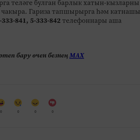
а теләге булган барлык хатын-кызларны
а чакыра. Гариза тапшырырга һәм катнашы
5-333-841, 5-333-842
телефоннары аша
теп бару өчен безнең
МАХ
0
0
0
0