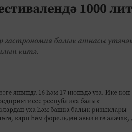
естивалендә 1000 ли
әр гастрономия балык атнасы үтәчәк
ылып китә.
зәге янында 16 һәм 17 июньдә уза. Ике көн
редприятиесе республика балык
клардан уха һәм башка балык ризыклары
өгә, карп һәм форельдән авыз итә алачак,