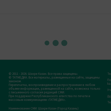
© 2011 - 2026. Шахри Казан. Все права защищены.
Те
© ТАТМЕДИА. Все материалы, размещенные на сайте, защищены
По
законом.
ka
Перепечатка, воспроизведение и распространение в любом
объеме информации, размещенной на сайте, возможна только
Уч
с письменного согласия редакций СМИ.
При поддержке Республиканского агентства по печати и
Ан
массовым коммуникациям «ТАТМЕДИА».
Те
Наименование СМИ: Шахри Казан (Город Казань)