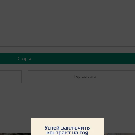
Язарга
Теркәлергә