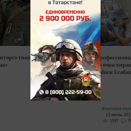
#Киңәш сандыгы
итәргә тиеш, әни,
Тешләрне профессиона
ма»
чистарту ни өчен кирәк
Табиблар мөһим 5 сәбә
атады
#кыскача яңа
11 июнь 2017
0
1597