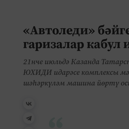
«Автоледи» бәйг
гаризалар кабул 
21нче июльдә Казанда Татар
ЮХИДИ идарәсе комплексы мәй
шәһәркүләм машина йөртү ост