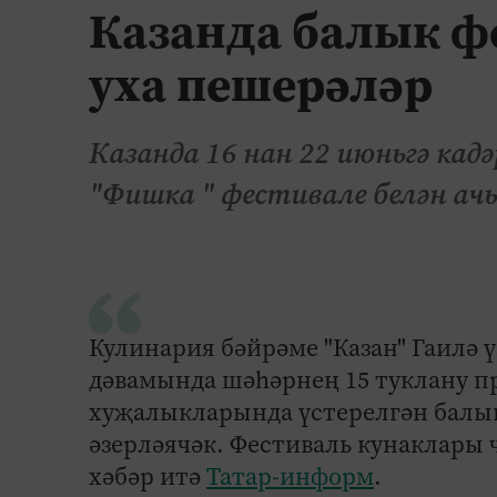
Казанда балык ф
уха пешерәләр
Казанда 16 нан 22 июньгә кад
"Фишка " фестивале белән ач
Кулинария бәйрәме "Казан" Гаилә ү
дәвамында шәһәрнең 15 туклану п
хуҗалыкларында үстерелгән балы
әзерләячәк. Фестиваль кунаклары ч
хәбәр итә
Татар-информ
.