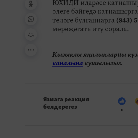
ЮХИДИ идарәсе катнашырг
әлеге бәйгедә катнашырг
(843) 
теләге булганнарга
мөрәҗәгать итү сорала.
Кызыклы яңалыкларны күзә
каналына
кушылыгыз.
Язмага реакция
белдерегез
0