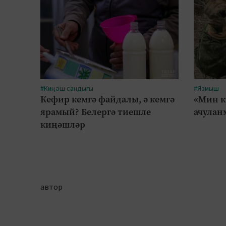
#Киңәш сандыгы
#Язмыш
Кефир кемгә файдалы, ә кемгә
«Мин к
ярамый? Белергә тиешле
ачулан
киңәшләр
автор