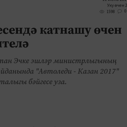
Уку өчен 
0
1598
есендә катнашу өчен
ителә
стан Эчке эшләр министрлыгының
данында "Автоледи - Казан 2017"
алыгы бәйгесе уза.