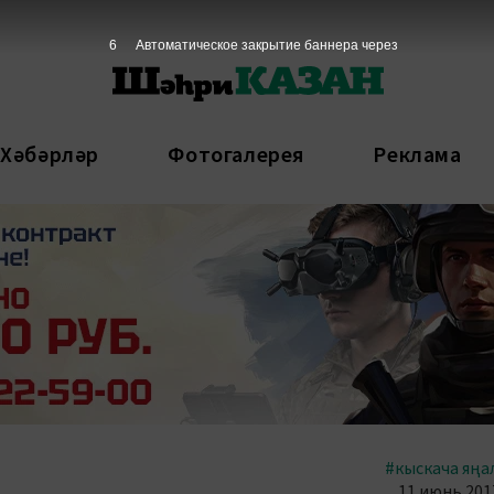
5
Автоматическое закрытие баннера через
 Хәбәрләр
Фотогалерея
Реклама
#кыскача яңа
11 июнь 2017