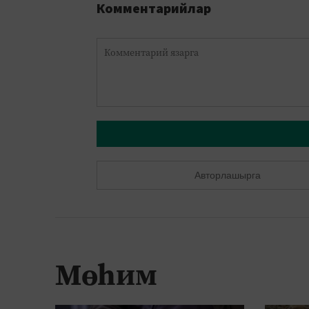
Комментарийлар
Авторлашырга
Мөһим