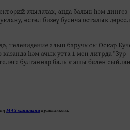
екторий ачылачак, анда балык һәм диңгез
уклану, өстәл бизәү буенча осталык дәрес
дә, телевидение алып баручысы Оскар Куч
казанда һәм ачык утта 1 мең литрда "Зур
 теләге булганнар балык ашы белән сыйла
нең
МАХ каналына
кушылыгыз.