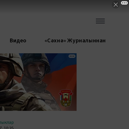
Видео
«Сәхнә» Журналыннан
лыклар
, 10:35