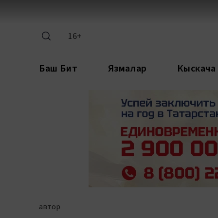
16+
Баш Бит
Язмалар
Кыскача
автор