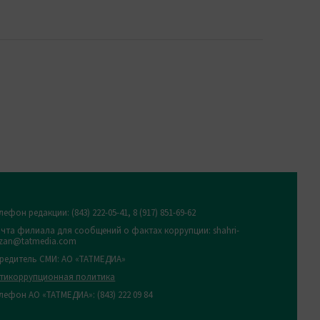
лефон редакции:
(843) 222-05-41, 8 (917) 851-69-62
чта филиала для сообщений о фактах коррупции: shahri-
zan@tatmedia.com
редитель СМИ: АО «ТАТМЕДИА»
тикоррупционная политика
лефон АО «ТАТМЕДИА»: (843) 222 09 84