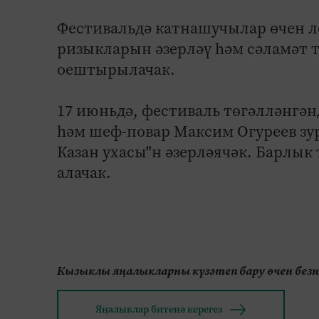
Фестивальдә катнашучылар өчен л
ризыкларын әзерләү һәм сәламәт т
оештырылачак.
17 июньдә, фестиваль төгәлләнгән
һәм шеф-повар Максим Огуреев зур 
Казан ухасы"н әзерләячәк. Барлык
алачак.
Кызыклы яңалыкларны күзәтеп бару өчен без
Яңалыклар битенә керегез