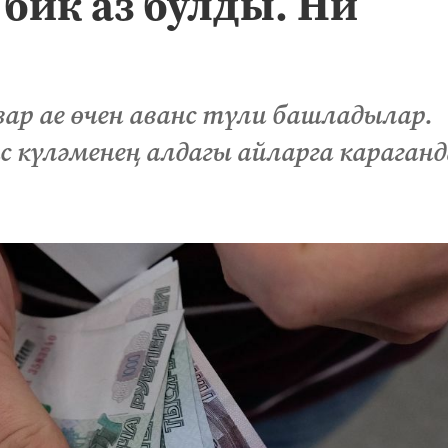
бик аз булды. Ни
ар ае өчен аванс түли башладылар.
с күләменең алдагы айларга караганд
.