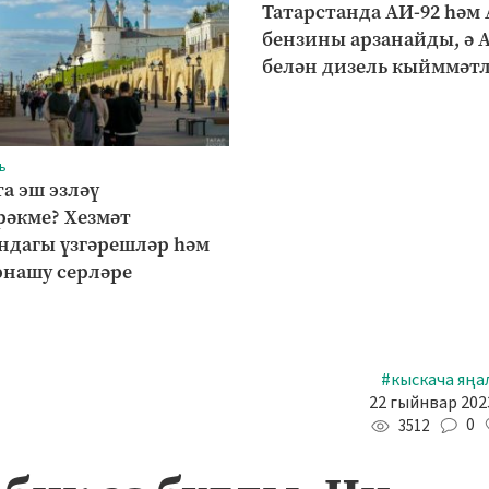
Татарстанда АИ-92 һәм 
бензины арзанайды, ә 
белән дизель кыйммәт
ь
а эш эзләү
әкме? Хезмәт
ндагы үзгәрешләр һәм
рнашу серләре
#кыскача яңа
22 гыйнвар 2023
0
3512