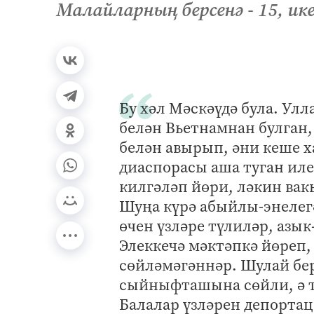
Малайларның берсенә - 15, ике
Бу хәл Мәскәүдә була. Ул
белән Вьетнамнан булган,
белән авырып, әни кеше х
диаспорасы аша туган ил
килгәләп йөри, ләкин вакы
Шуңа күрә абыйлы-энелег
өчен үзләре түлиләр, азык
Элеккечә мәктәпкә йөреп,
сөйләмәгәннәр. Шулай бер
сыйныфташына сөйли, ә т
Балалар үзләрен депортац