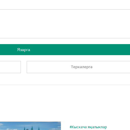
Язарга
Теркәлергә
#Кыскача яңалыклар