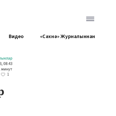
Видео
«Сәхнә» Журналыннан
лыклар
, 08:43
2 минут
1
р