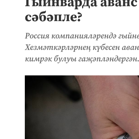
Гыйнварда аванс 
сәбәпле?
Россия компанияләрендә гыйнв
Хезмәткәрләрнең күбесен аван
кимрәк булуы гаҗәпләндергән