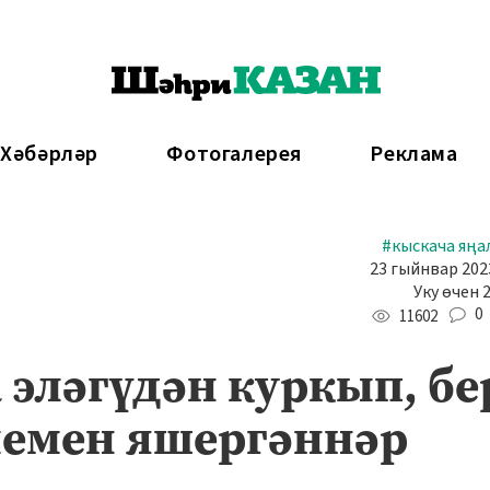
 Хәбәрләр
Фотогалерея
Реклама
#кыскача яңа
23 гыйнвар 2023
Уку өчен 
0
11602
 эләгүдән куркып, бе
лемен яшергәннәр