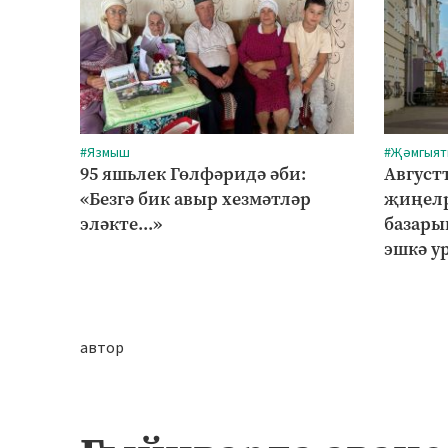
#Язмыш
#Җәмгыят
95 яшьлек Гөлфәридә әби:
Августт
«Безгә бик авыр хезмәтләр
җиңелр
эләкте...»
базары
эшкә у
автор