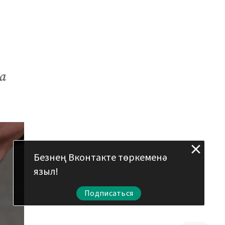
а
Безнең Вконтакте төркеменә
языл!
Подписаться