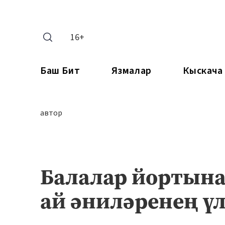
16+
Баш Бит
Язмалар
Кыскача
автор
Балалар йортына
ай әниләренең ү