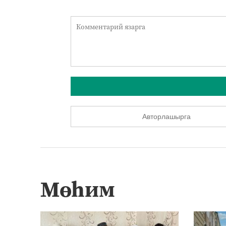
Авторлашырга
Мөһим