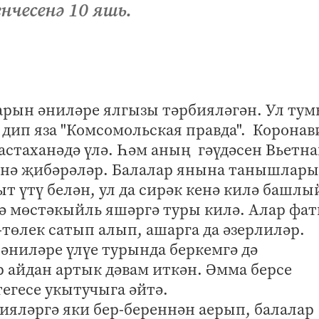
нчесенә 10 яшь.
ларын әниләре ялгызы тәрбияләгән. Ул т
 дип яза "Комсомольская правда". Коронав
астаханәдә үлә. Һәм аның гәүдәсен Вьетн
енә җибәрәләр. Балалар янына танышлары
т үтү белән, ул да сирәк кенә килә башлы
ә мөстәкыйль яшәргә туры килә. Алар фа
-төлек сатып алып, ашарга да әзерлиләр.
 әниләре үлүе турында беркемгә дә
 айдан артык дәвам иткән. Әмма берсе
егесе укытучыга әйтә.
ияләргә яки бер-береннән аерып, балалар