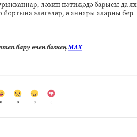
урыкканнар, ләкин нәтиҗәдә барысы да я
р йортына эләгәләр, ә аннары аларны бер
теп бару өчен безнең
МАХ
0
0
0
0