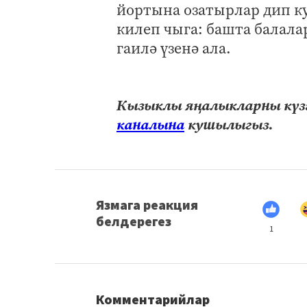
йортына озатырлар дип к
килеп чыга: башта балала
гаилә үзенә ала.
Кызыклы яңалыкларны күзә
каналына
кушылыгыз.
Язмага реакция
белдерегез
1
Комментарийлар