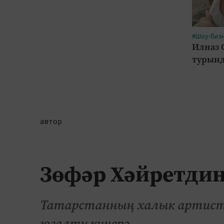
#Шоу-биз
Илназ 
турынд
автор
Зөфәр Хәйретдин
Татарстанның халык артисты
югалту кичерә.