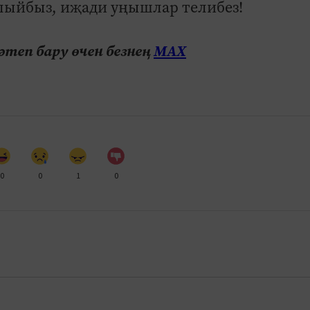
тлыйбыз, иҗади уңышлар телибез!
теп бару өчен безнең
МАХ
0
0
1
0