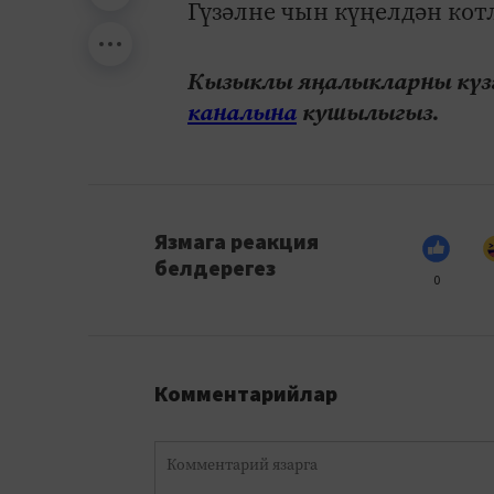
Гүзәлне чын күңелдән ко
Кызыклы яңалыкларны күзә
каналына
кушылыгыз.
Язмага реакция
белдерегез
0
Комментарийлар