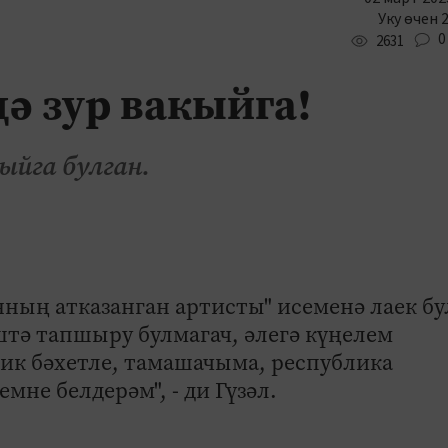
Уку өчен 
0
2631
ә зур вакыйга!
ыйга булган.
нның атказанган артисты" исеменә лаек бу
тә тапшыру булмагач, әлегә күңелем
ик бәхетле, тамашачыма, республика
мне белдерәм", - ди Гүзәл.