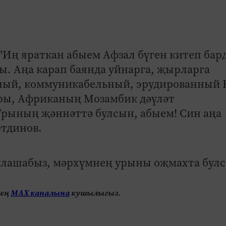
Иң яраткан абыем Афзал бүген китеп бар
ы. Аңа карап баянда уйнарга, җырларга
ный, коммуникабельный, эрудированный 
оры, Африканың Мозамбик дәүләт
Урының җәннәттә булсын, абыем! Син аңа
етдинов.
лашабыз, мәрхүмнең урыны оҗмахта булс
нең
МАХ каналына
кушылыгыз.