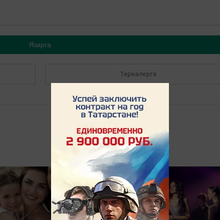
Язарга
Теркәлергә