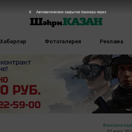
5
Автоматическое закрытие баннера через
 Хәбәрләр
Фотогалерея
Реклама
#кыскача яңа
02 март 2023