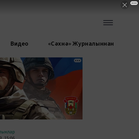
Видео
«Сәхнә» Журналыннан
лыклар
, 15:06