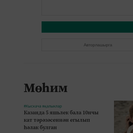
Авторлашырга
Мөһим
#Кыскача яңалыклар
Казанда 5 яшьлек бала 10нчы
кат тәрәзәсеннән егылып
һәлак булган