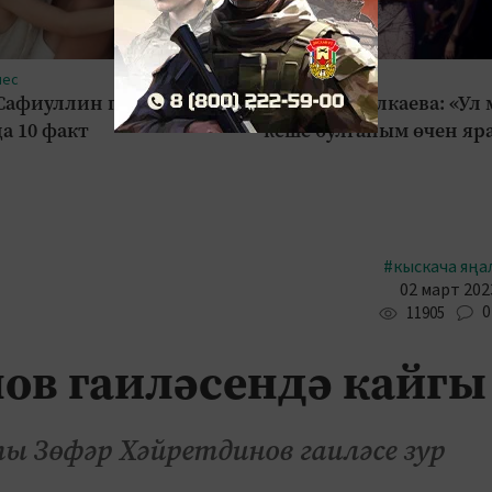
нес
#Шоу-бизнес
Сафиуллин гаиләсе
Зәринә Асылкаева: «Ул
а 10 факт
кеше булганым өчен яр
#кыскача яңа
02 март 2023
0
11905
ов гаиләсендә кайгы
 Зөфәр Хәйретдинов гаиләсе зур