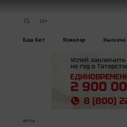
16+
Баш Бит
Язмалар
Кыскача
автор