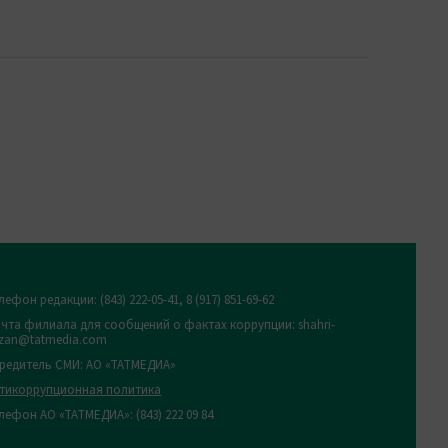
лефон редакции:
(843) 222-05-41, 8 (917) 851-69-62
чта филиала для сообщений о фактах коррупции: shahri-
zan@tatmedia.com
редитель СМИ: АО «ТАТМЕДИА»
тикоррупционная политика
лефон АО «ТАТМЕДИА»: (843) 222 09 84