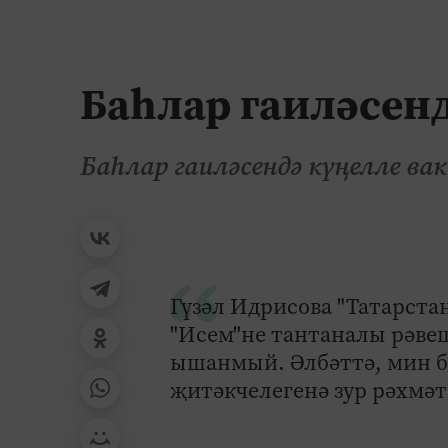
Баһлар гаиләсенд
Баһлар гаиләсендә күңелле вак
Гүзәл Идрисова "Татарста
"Исем"не тантаналы рәвеш
ышанмый. Әлбәттә, мин б
җитәкчелегенә зур рәхмәте