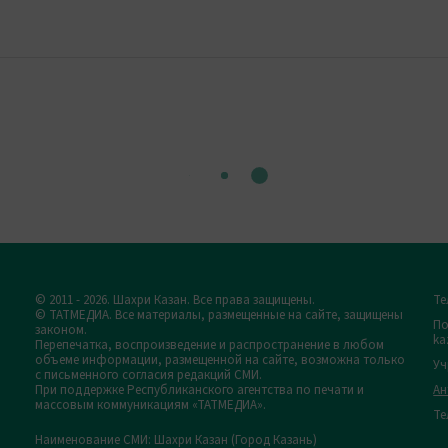
© 2011 - 2026. Шахри Казан. Все права защищены.
Те
© ТАТМЕДИА. Все материалы, размещенные на сайте, защищены
По
законом.
ka
Перепечатка, воспроизведение и распространение в любом
объеме информации, размещенной на сайте, возможна только
Уч
с письменного согласия редакций СМИ.
При поддержке Республиканского агентства по печати и
Ан
массовым коммуникациям «ТАТМЕДИА».
Те
Наименование СМИ: Шахри Казан (Город Казань)