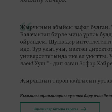
Җырчының абыйсы вафат булган. "
Балачактан бирле миңа үрнәк булд
өйрәндем. Шулкадәр интеллегент
иде. Зур укытучы, мәктәп директ
университетында ике ел укытты. 
лаек! Хуш!" - дип язган Зөфәр Хәйр
Җырчының тирән кайгысын уртак
Кызыклы яңалыкларны күзәтеп бару өчен без
Яңалыклар битенә керегез