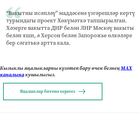
“Вакытны исәпләү” маддәсенә үзгәрешләр кертү
турындагы проект Хөкүмәткә тапшырылган.
Хәзерге вакытта ДНР белән ЛНР Мәскәү вакыты
белән яши, ә Херсон белән Запорожье өлкәләре
бер сәгатькә артта кала.
Кызыклы яңалыкларны күзәтеп бару өчен безнең
МАХ
каналына
кушылыгыз.
Яңалыклар битенә керегез