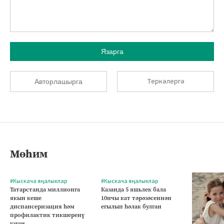
Язарга
Теркәлергә
Авторлашырга
Мөһим
#Кыскача яңалыклар
#Кыскача яңалыклар
Татарстанда миллионга
Казанда 5 яшьлек бала
якын кеше
10нчы кат тәрәзәсеннән
диспансеризация һәм
егылып һәлак булган
профилактик тикшеренү
узган