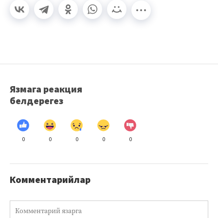
Язмага реакция
белдерегез
0
0
0
0
0
Комментарийлар