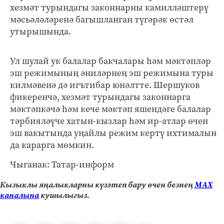
хезмәт турындагы законнарны камилләштерү
мәсьәләләренә багышланган түгәрәк өстәл
утырышында.
Ул шулай ук балалар бакчалары һәм мәктәпләр
эш режимының әниләрнең эш режимына туры
килмәвенә дә игътибар юнәлтте. Шершуков
фикеренчә, хезмәт турындагы законнарга
мәктәпкәчә һәм кече мәктәп яшендәге балалар
тәрбияләүче хатын-кызлар һәм ир-атлар өчен
эш вакытында уңайлы режим кертү ихтималын
да карарга мөмкин.
Чыганак: Татар-информ
Кызыклы яңалыкларны күзәтеп бару өчен безнең
МАХ
каналына
кушылыгыз.