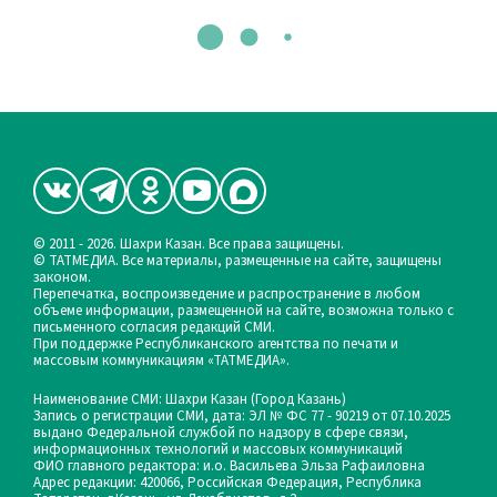
© 2011 - 2026. Шахри Казан. Все права защищены.
© ТАТМЕДИА. Все материалы, размещенные на сайте, защищены
законом.
Перепечатка, воспроизведение и распространение в любом
объеме информации, размещенной на сайте, возможна только с
письменного согласия редакций СМИ.
При поддержке Республиканского агентства по печати и
массовым коммуникациям «ТАТМЕДИА».
Наименование СМИ: Шахри Казан (Город Казань)
Запись о регистрации СМИ, дата: ЭЛ № ФС 77 - 90219 от 07.10.2025
выдано Федеральной службой по надзору в сфере связи,
информационных технологий и массовых коммуникаций
ФИО главного редактора: и.о. Васильева Эльза Рафаиловна
Адрес редакции: 420066, Российская Федерация, Республика