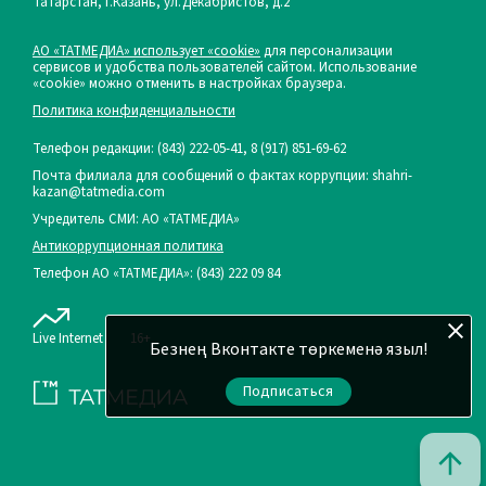
Татарстан, г.Казань, ул.Декабристов, д.2
АО «ТАТМЕДИА» использует «cookie»
для персонализации
сервисов и удобства пользователей сайтом. Использование
«cookie» можно отменить в настройках браузера.
Политика конфиденциальности
Телефон редакции:
(843) 222-05-41, 8 (917) 851-69-62
Почта филиала для сообщений о фактах коррупции: shahri-
kazan@tatmedia.com
Учредитель СМИ: АО «ТАТМЕДИА»
Антикоррупционная политика
Телефон АО «ТАТМЕДИА»: (843) 222 09 84
Live Internet
16+
Безнең Вконтакте төркеменә языл!
Подписаться