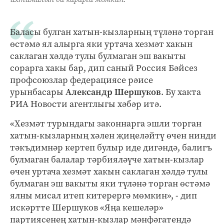
Баласы булган хатын-кызларның түләнә торган
өстәмә ял алырга яки уртача хезмәт хакын
саклаган хәлдә тулы булмаган эш вакыты
сорарга хакы бар, дип саный Россия Бәйсез
профсоюзлар федерациясе рәисе
урынбасары
Александр Шершуков
. Бу хакта
РИА Новости агентлыгы хәбәр итә.
«Хезмәт турындагы законнарга эшли торган
хатын-кызларның хәлен җиңеләйтү өчен нинди
тәкъдимнәр кертеп булыр иде дигәндә, балигъ
булмаган балалар тәрбияләүче хатын-кызлар
өчен уртача хезмәт хакын саклаган хәлдә тулы
булмаган эш вакыты яки түләнә торган өстәмә
ялны мисал итеп китерергә мөмкин», - дип
искәртте Шершуков «Яңа кешеләр»
партиясенең хатын-кызлар мәнфәгатендә