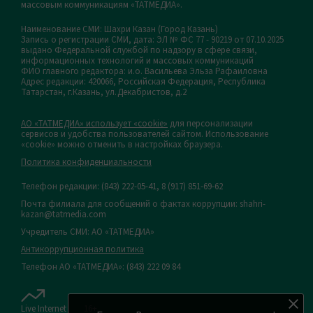
массовым коммуникациям «ТАТМЕДИА».
Наименование СМИ: Шахри Казан (Город Казань)
Запись о регистрации СМИ, дата: ЭЛ № ФС 77 - 90219 от 07.10.2025
выдано Федеральной службой по надзору в сфере связи,
информационных технологий и массовых коммуникаций
ФИО главного редактора: и.о. Васильева Эльза Рафаиловна
Адрес редакции: 420066, Российская Федерация, Республика
Татарстан, г.Казань, ул.Декабристов, д.2
АО «ТАТМЕДИА» использует «cookie»
для персонализации
сервисов и удобства пользователей сайтом. Использование
«cookie» можно отменить в настройках браузера.
Политика конфиденциальности
Телефон редакции:
(843) 222-05-41, 8 (917) 851-69-62
Почта филиала для сообщений о фактах коррупции: shahri-
kazan@tatmedia.com
Учредитель СМИ: АО «ТАТМЕДИА»
Антикоррупционная политика
Телефон АО «ТАТМЕДИА»: (843) 222 09 84
Live Internet
16+