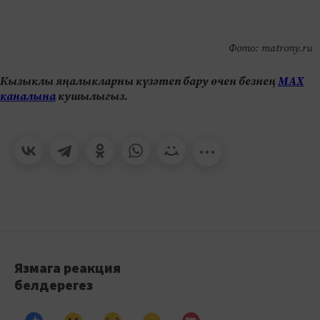
Фото: matrony.ru
Кызыклы яңалыкларны күзәтеп бару өчен безнең
МАХ
каналына
кушылыгыз.
Язмага реакция
белдерегез