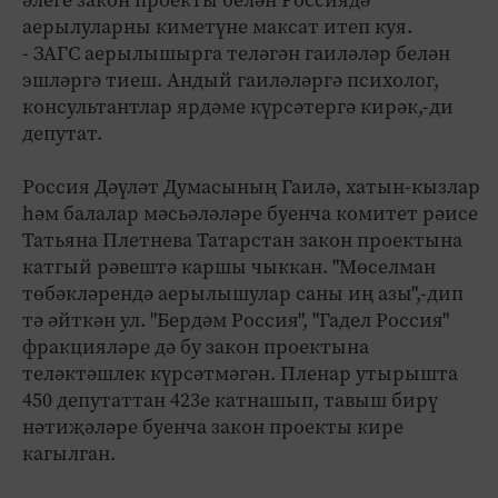
әлеге закон проекты белән Россиядә
аерылуларны киметүне максат итеп куя.
- ЗАГС аерылышырга теләгән гаиләләр белән
эшләргә тиеш. Андый гаиләләргә психолог,
консультантлар ярдәме күрсәтергә кирәк,-ди
депутат.
Россия Дәүләт Думасының Гаилә, хатын-кызлар
һәм балалар мәсьәләләре буенча комитет рәисе
Татьяна Плетнева Татарстан закон проектына
катгый рәвештә каршы чыккан. "Мөселман
төбәкләрендә аерылышулар саны иң азы",-дип
тә әйткән ул. "Бердәм Россия", "Гадел Россия"
фракцияләре дә бу закон проектына
теләктәшлек күрсәтмәгән. Пленар утырышта
450 депутаттан 423е катнашып, тавыш бирү
нәтиҗәләре буенча закон проекты кире
кагылган.