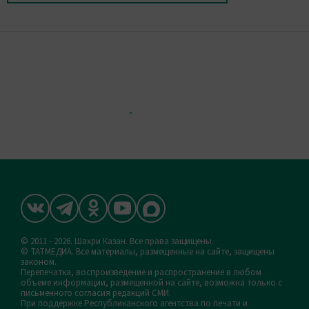
© 2011 - 2026. Шахри Казан. Все права защищены.
© ТАТМЕДИА. Все материалы, размещенные на сайте, защищены
законом.
Перепечатка, воспроизведение и распространение в любом
объеме информации, размещенной на сайте, возможна только с
письменного согласия редакций СМИ.
При поддержке Республиканского агентства по печати и