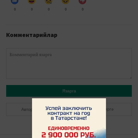
0
0
0
0
0
Комментарийлар
Язарга
Теркәлергә
Авторлашырга