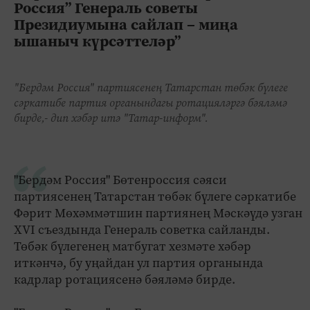
Россия” Генераль советы
Президиумына сайлап – миңа
ышаныч күрсәттеләр”
"Бердәм Россия" партиясенең Татарстан төбәк бүлеге
сәркатибе партия органындагы ротацияләргә бәяләмә
бирде,- дип хәбәр итә "Татар-информ".
"Бердәм Россия" Бөтенроссия сәяси
партиясенең Татарстан төбәк бүлеге сәркатибе
Фәрит Мөхәммәтшин партиянең Мәскәүдә узган
XVI съездында Генераль советка сайланды.
Төбәк бүлегенең матбугат хезмәте хәбәр
иткәнчә, бу уңайдан ул партия органында
кадрлар ротациясенә бәяләмә бирде.