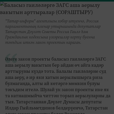
"Татар-информ" агентлыгы хәбәр итүенчә, Россия
парламентының пленар утырышында депутатлар
Татарстан Дәүләт Советы Россия Гаилә һәм
Гражданлык кодексына үзгәрешләр кертү буенча
тәкъдим иткән закон проектын караган.
Әлеге закон проекты баласыз гаиләләргә ЗАГС
аша аерылу вакытын бер айдан өч айга кадәр
арттыруны күздә тота. Балалы гаиләләрне суд
аша аеру, ә ир яки хатын аерылышырга риза
булмаганда, алты ай көтәргә мөмкин булуы
тәкъдим ителә. Шулай ук закон проекты ике як
та катнашмыйча читтән торып аерылуларны да
тыя. Татарстаннан Дәүләт Думасы депутаты
Илдар Гыйльметдинов белдерүенчә, Татарстан