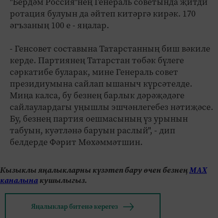
"Бердәм Россия"нең Генераль советында җитди
ротация булуын да әйтеп китәргә кирәк. 170
әгъзаның 100 е - яңалар.
- Генсовет составына Татарстанның биш вәкиле
керде. Партиянең Татарстан төбәк бүлеге
сәркатибе буларак, мине Генераль совет
президиумына сайлап ышаныч күрсәтелде.
Миңа калса, бу безнең барлык дәрәҗәдәге
сайлаулардагы уңышлы эшчәнлегебез нәтиҗәсе.
Бу, безнең партия оешмасының үз урынын
табуын, куәтләнә баруын раслый", - дип
белдерде Фәрит Мөхәммәтшин.
Кызыклы яңалыкларны күзәтеп бару өчен безнең
МАХ
каналына
кушылыгыз.
Яңалыклар битенә керегез