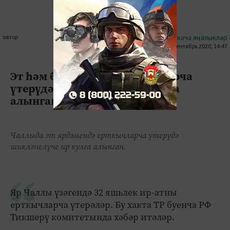
автор
#кыскача яңалыклар
19 сентябрь 2020, 14:47
0
0
1821
Эт һәм балта белән ерткычларча
үтерүдә шикләнелүче ир кулга
алынган
Чаллыда эт ярдәмендә ерткычларча үтерүдә
шикләнелүче ир кулга алынган.
Яр Чаллы үзәгендә 32 яшьлек ир-атны
ерткычларча үтерәләр. Бу хакта ТР буенча РФ
Тикшерү комитетында хәбәр итәләр.