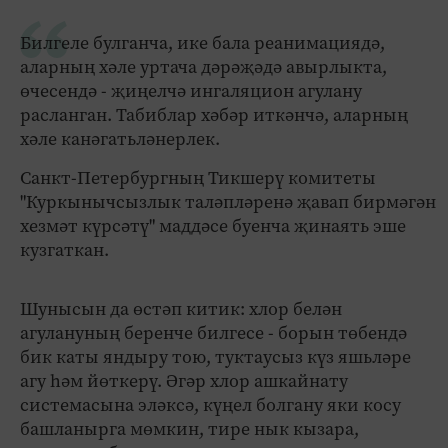
Билгеле булганча, ике бала реанимациядә,
аларның хәле уртача дәрәҗәдә авырлыкта,
өчесендә - җиңелчә ингаляцион агулану
расланган. Табиблар хәбәр иткәнчә, аларның
хәле канәгатьләнерлек.
Санкт-Петербургның Тикшерү комитеты
"Куркынычсызлык таләпләренә җавап бирмәгән
хезмәт күрсәтү" маддәсе буенча җинаять эше
кузгаткан.
Шунысын да өстәп китик: хлор белән
агулануның беренче билгесе - борын төбендә
бик каты яндыру тою, туктаусыз күз яшьләре
агу һәм йөткерү. Әгәр хлор ашкайнату
системасына эләксә, күңел болгану яки косу
башланырга мөмкин, тире нык кызара,