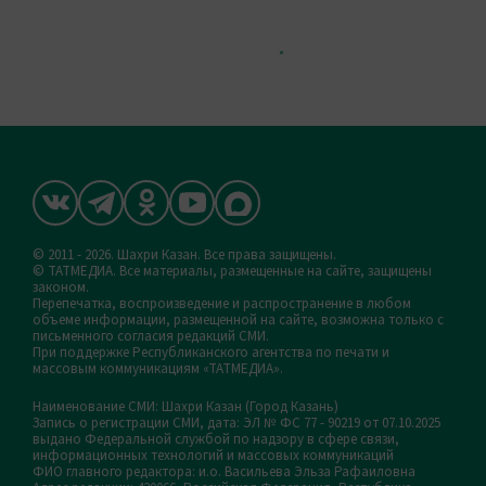
© 2011 - 2026. Шахри Казан. Все права защищены.
© ТАТМЕДИА. Все материалы, размещенные на сайте, защищены
законом.
Перепечатка, воспроизведение и распространение в любом
объеме информации, размещенной на сайте, возможна только с
письменного согласия редакций СМИ.
При поддержке Республиканского агентства по печати и
массовым коммуникациям «ТАТМЕДИА».
Наименование СМИ: Шахри Казан (Город Казань)
Запись о регистрации СМИ, дата: ЭЛ № ФС 77 - 90219 от 07.10.2025
выдано Федеральной службой по надзору в сфере связи,
информационных технологий и массовых коммуникаций
ФИО главного редактора: и.о. Васильева Эльза Рафаиловна