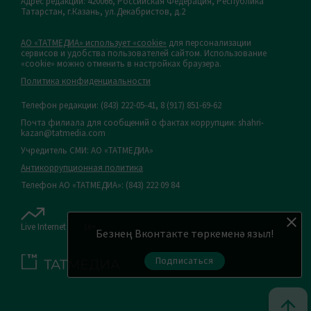
Адрес редакции: 420066, Российская Федерация, Республика
Татарстан, г.Казань, ул.Декабристов, д.2
АО «ТАТМЕДИА» использует «cookie»
для персонализации
сервисов и удобства пользователей сайтом. Использование
«cookie» можно отменить в настройках браузера.
Политика конфиденциальности
Телефон редакции:
(843) 222-05-41, 8 (917) 851-69-62
Почта филиала для сообщений о фактах коррупции: shahri-
kazan@tatmedia.com
Учредитель СМИ: АО «ТАТМЕДИА»
Антикоррупционная политика
Телефон АО «ТАТМЕДИА»: (843) 222 09 84
Live Internet
16+
Безнең Вконтакте төркеменә языл!
Подписаться