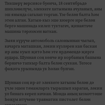
Тикшерү версиясе буенча, 18 сентябрьдә
шикләнелүче, элеккеге хатынына ачуланып, аны
эш янында сагалап торган. Үзе белән балта һәм
этен алган. Хатын-кыз эше хәзерге ире белән
бергә машинада килеп туктагач, җинаятьче
машина тәрәзәсен ваткан.
Зыян күрүче автомоболь салоныннан чыгып,
качарга маташкан, ләкин күзләрен кан баскан
ир аны куып җитә һәм эте ярдәмендә җиргә
аудара. Шуннан соң көнче ир корбаның башына
берничә тапкыр балта белән суккан. Тегесе
фаҗига урынында ук һәлак булган.
Шуннан соң ир-ат элеккеге хатыны белән дә
үчле эшен тәмамларга тырышып караган, ләкин
ул бинага кереп качкан. Монда аның хезмәттәше
һөҗүм итүчене травматик пистолет белән
куркыткан.