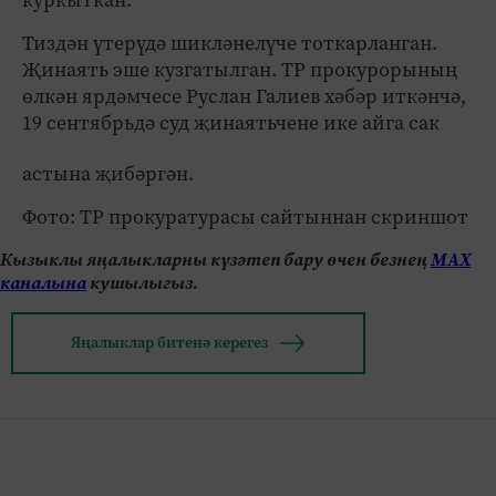
Тиздән үтерүдә шикләнелүче тоткарланган.
Җинаять эше кузгатылган. ТР прокурорының
өлкән ярдәмчесе Руслан Галиев хәбәр иткәнчә,
19 сентябрьдә суд җинаятьчене ике айга сак
астына җибәргән.
Фото: ТР прокуратурасы сайтыннан скриншот
Кызыклы яңалыкларны күзәтеп бару өчен безнең
МАХ
каналына
кушылыгыз.
Яңалыклар битенә керегез