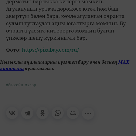
дерматит барлыкка килергә мөмкин.
Агулануның уртача дәрәҗәсе ютәл һәм баш
авыртуы белән бара, көчле агуланган очракта
сулыш туктаудан аңны югалтырга мөмкин. Бу
очракта үлемгә китерергә мөмкин булган
үпкәләр шешү куркынычы бар.
Фото:
https://pixabay.com/ru/
Кызыклы яңалыкларны күзәтеп бару өчен безнең
МАХ
каналына
кушылыгыз.
#бассейн
#хлор