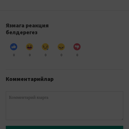
Язмага реакция
белдерегез
0
0
0
0
0
Комментарийлар