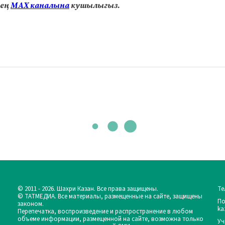
нең
МАХ каналына
кушылыгыз.
© 2011 - 2026. Шахри Казан. Все права защищены.
Те
© ТАТМЕДИА. Все материалы, размещенные на сайте, защищены
По
законом.
ka
Перепечатка, воспроизведение и распространение в любом
объеме информации, размещенной на сайте, возможна только
Уч