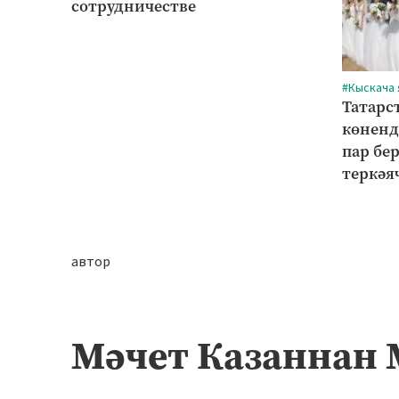
сотрудничестве
#Кыскача
Татарс
көненд
пар бе
теркәя
автор
Мәчет Казаннан 