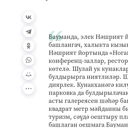
Бауманда, элек Нәшрият 
башлангач, халыкта кызык
Нәшрият йортында «Ногай
конференц-заллар, рестор
көтелә. Шулай ук кунаклар
булдырырга ниятлиләр. Ш
диярлек. Кунакханәгә кил
парковка да булдырылачак
асты галереясен шәһәр ба
квадрат метр мәйданны би
туризм, сәүдә оештыру п
башлаган оешмага Бауман