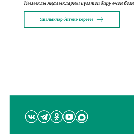
Кызыклы яңалыкларны күзәтеп бару өчен без
Яңалыклар битенә керегез