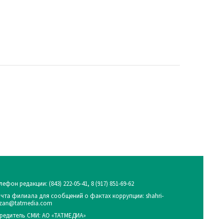
лефон редакции:
(843) 222-05-41, 8 (917) 851-69-62
чта филиала для сообщений о фактах коррупции: shahri-
zan@tatmedia.com
редитель СМИ: АО «ТАТМЕДИА»