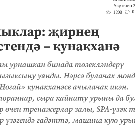
Уку өчен 
0
1208
лыклар: җирнең
стендә – кунакханә
ты урнашкан бинада төзекләндерү
ызыксыну уянды. Нәрсә булачак монд
огай» кунакханәсе ачылачак икән.
стораннар, сыра кайнату урыны да б
р өчен тренажерлар залы, SPA-үзәк 
 үзәгендә гадәттә, машина кую ур