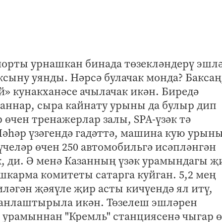
йорты урнашкан бинада төзекләндерү эшл
сыну уянды. Нәрсә булачак монда? Баксаң
» кунакханәсе ачылачак икән. Биредә
аннар, сыра кайнату урыны да булыр дип
 өчен тренажерлар залы, SPA-үзәк тә
әһәр үзәгендә гадәттә, машина кую урын
үчеләр өчен 250 автомобильгә исәпләнгән
, ди. Ә менә Казанның үзәк урамындагы җ
шкарма комитеты сатарга куйган. 5,2 мең
ләгән җәяүле җир асты кичүендә ял итү,
ланлаштырыла икән. Төзелеш эшләрен
 урамыннан "Кремль" станциясенә чыгар 