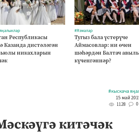
 яңалыклар
#Язмалар
тан Республикасы
Тугыз бала үстерүче
ә Казанда дистәләгән
Аймасовлар: ни өчен
рьюлы никахларын
шәһәрдән Балтач авыл
чәк
күченгәннәр?
#кыскача яңа
15 май 201
0
1128
Мәскәүгә китәчәк