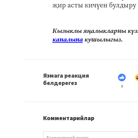
җир асты кичүен булдыру 
Кызыклы яңалыкларны күзә
каналына
кушылыгыз.
Язмага реакция
белдерегез
0
Комментарийлар