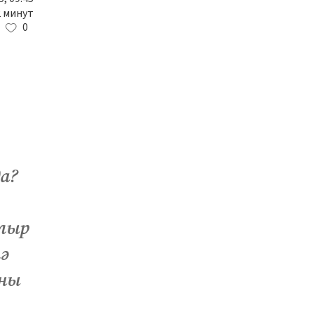
2 минут
0
а?
улыр
тә
ыны