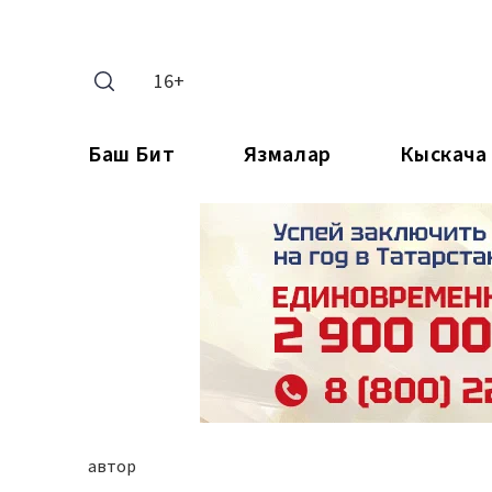
16+
Баш Бит
Язмалар
Кыскача
автор