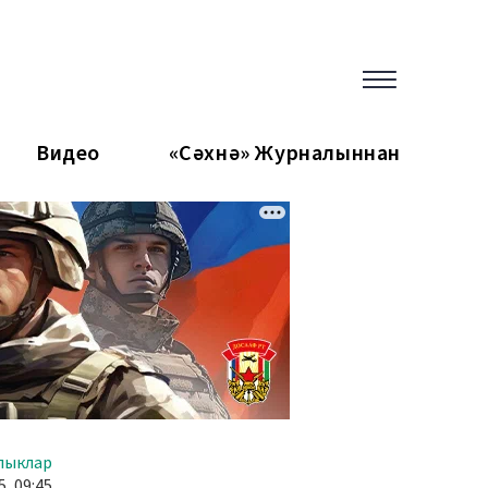
Видео
«Сәхнә» Журналыннан
лыклар
5, 09:45