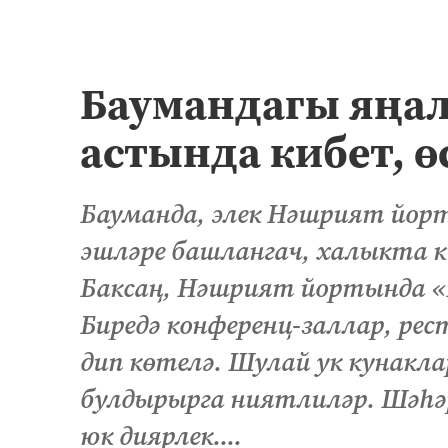
Баумандагы яңа
астында кибет, ө
Бауманда, элек Нәшрият йор
эшләре башлангач, халыкта к
Баксаң, Нәшрият йортында «Н
Биредә конференц-заллар, ре
дип көтелә. Шулай ук кунакла
булдырырга ниятлиләр. Шәһәр
юк диярлек....