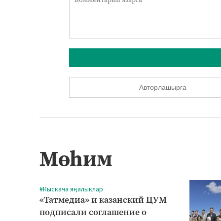
Авторлашырга
Мөһим
#Кыскача яңалыклар
«Татмедиа» и казанский ЦУМ
подписали соглашение о