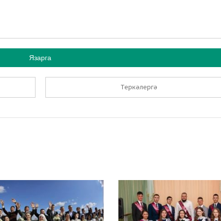
Язарга
Теркәлергә