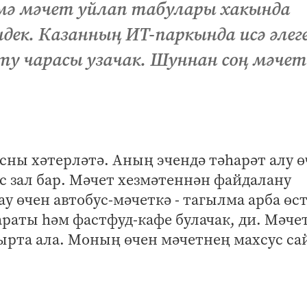
мә мәчет уйлап табулары хакында
дек. Казанның ИТ-паркында исә әлег
у чарасы узачак. Шуннан соң мәчет
сны хәтерләтә. Аның эчендә тәһарәт алу ө
ус зал бар. Мәчет хезмәтеннән файдалану
 өчен автобус-мәчеткә - тагылма арба өс
раты һәм фастфуд-кафе булачак, ди. Мәче
ырта ала. Моның өчен мәчетнең махсус с