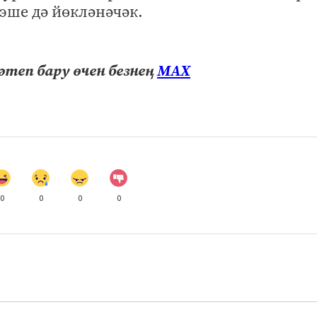
эше дә йөкләнәчәк.
теп бару өчен безнең
МАХ
0
0
0
0