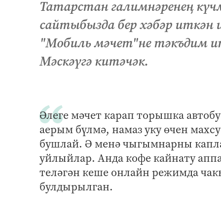
Татарстан галимнәренең күч
сайтыбызда бер хәбәр иткән и
"Мобиль мәчет"не тәкъдим ит
Мәскәүгә китәчәк.
Әлеге мәчет карап торышка автобу
аерым бүлмә, намаз уку өчен махс
бушлай. Ә менә чыгымнарны каплау
уйлыйлар. Анда кофе кайнату аппа
теләгән кеше онлайн режимда чак
булдырылган.