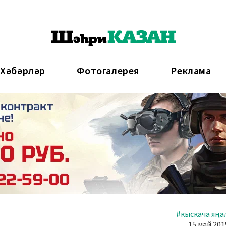
 Хәбәрләр
Фотогалерея
Реклама
#кыскача яңа
15 май 201