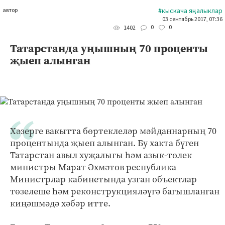
автор
#кыскача яңалыклар
03 сентябрь 2017, 07:36
0
0
1402
Татарстанда уңышның 70 проценты
җыеп алынган
Хәзерге вакытта бөртеклеләр мәйданнарның 70
процентында җыеп алынган. Бу хакта бүген
Татарстан авыл хуҗалыгы һәм азык-төлек
министры Марат Әхмәтов республика
Министрлар кабинетында узган объектлар
төзелеше һәм реконструкцияләүгә багышланган
киңәшмәдә хәбәр итте.