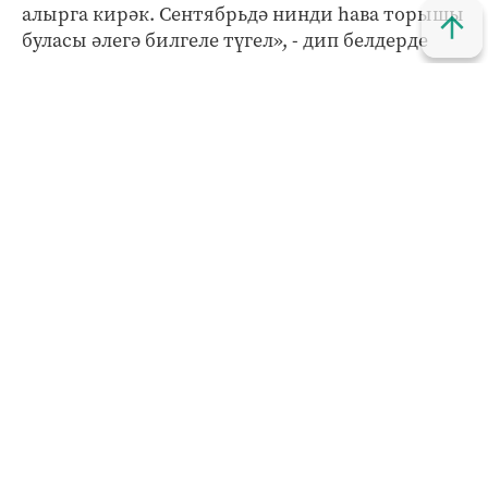
алырга кирәк. Сентябрьдә нинди һава торышы
буласы әлегә билгеле түгел», - дип белдерде
министр.
Министр фаразлавынча, агымдагы елда 560 мең
гектарга якын мәйданда уҗым культуралары
чәчеләчәк. Хәзерге вакытта аларның 320 мең
гектарында чәчү башкарылган. Аның
сүзләренчә, республикада явып узган яңгырлар
сыйфатлы чәчүне тәэмин иткән.
2016 елда бу вакытта рекордлы күрсәткеч 99,9
процент белән урып-җыю төгәлләнгән булган,
дип яза
Татар-информ
.
Кызыклы яңалыкларны күзәтеп бару өчен безнең
МАХ
каналына
кушылыгыз.