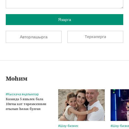
Язарга
Теркәлергә
Авторлашырга
Мөһим
#Кыскача яңалыклар
Казанда 5 яшьлек бала
10нчы кат тәрәзәсеннән
егылып һәлак булган
#Шоу-бизнес
#Шоу-бизн