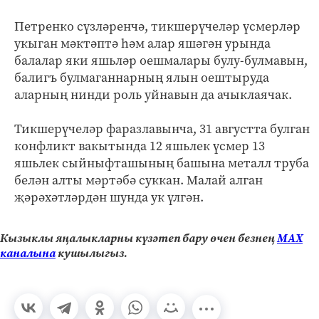
Петренко сүзләренчә, тикшерүчеләр үсмерләр
укыган мәктәптә һәм алар яшәгән урында
балалар яки яшьләр оешмалары булу-булмавын,
балигъ булмаганнарның ялын оештыруда
аларның нинди роль уйнавын да ачыклаячак.
Тикшерүчеләр фаразлавынча, 31 августта булган
конфликт вакытында 12 яшьлек үсмер 13
яшьлек сыйныфташының башына металл труба
белән алты мәртәбә суккан. Малай алган
җәрәхәтләрдән шунда ук үлгән.
Кызыклы яңалыкларны күзәтеп бару өчен безнең
МАХ
каналына
кушылыгыз.