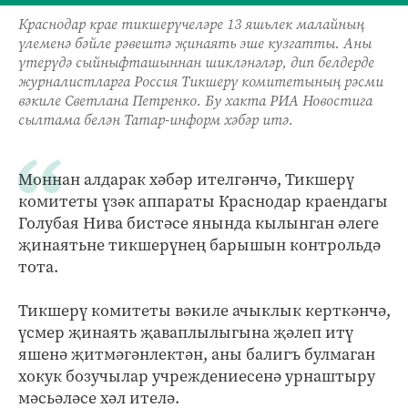
Краснодар крае тикшерүчеләре 13 яшьлек малайның
үлеменә бәйле рәвештә җинаять эше кузгатты. Аны
үтерүдә сыйныфташыннан шикләнәләр, дип белдерде
журналистларга Россия Тикшерү комитетының рәсми
вәкиле Светлана Петренко. Бу хакта РИА Новостига
сылтама белән Татар-информ хәбәр итә.
Моннан алдарак хәбәр ителгәнчә, Тикшерү
комитеты үзәк аппараты Краснодар краендагы
Голубая Нива бистәсе янында кылынган әлеге
җинаятьне тикшерүнең барышын контрольдә
тота.
Тикшерү комитеты вәкиле ачыклык керткәнчә,
үсмер җинаять җаваплылыгына җәлеп итү
яшенә җитмәгәнлектән, аны балигъ булмаган
хокук бозучылар учреждениесенә урнаштыру
мәсьәләсе хәл ителә.