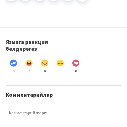
Язмага реакция
белдерегез
0
0
0
0
0
Комментарийлар