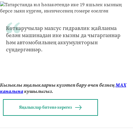
Коткаручылар махсус гидравлик җайланма
белән машинадан ике кызны да чыгарганнар
һәм автомобильнең аккумуляторын
сүндергәннәр.
Кызыклы яңалыкларны күзәтеп бару өчен безнең
МАХ
каналына
кушылыгыз.
Яңалыклар битенә керегез