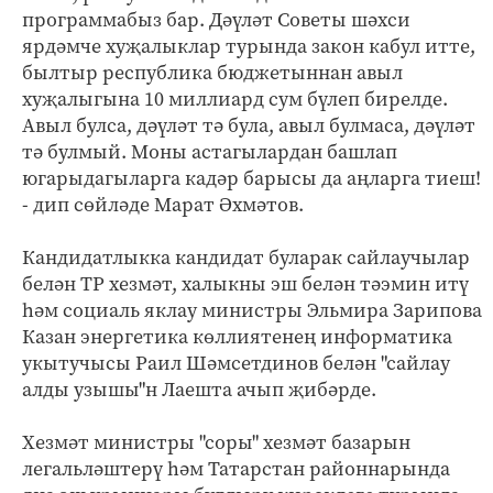
программабыз бар. Дәүләт Советы шәхси
ярдәмче хуҗалыклар турында закон кабул итте,
былтыр республика бюджетыннан авыл
хуҗалыгына 10 миллиард сум бүлеп бирелде.
Авыл булса, дәүләт тә була, авыл булмаса, дәүләт
тә булмый. Моны астагылардан башлап
югарыдагыларга кадәр барысы да аңларга тиеш!
- дип сөйләде Марат Әхмәтов.
Кандидатлыкка кандидат буларак сайлаучылар
белән ТР хезмәт, халыкны эш белән тәэмин итү
һәм социаль яклау министры Эльмира Зарипова
Казан энергетика көллиятенең информатика
укытучысы Раил Шәмсетдинов белән "сайлау
алды узышы"н Лаешта ачып җибәрде.
Хезмәт министры "соры" хезмәт базарын
легальләштерү һәм Татарстан районнарында