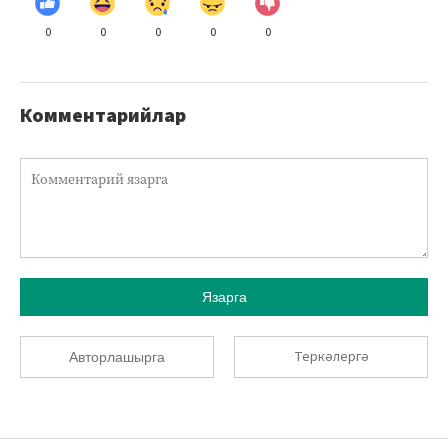
0
0
0
0
0
Комментарийлар
Язарга
Теркәлергә
Авторлашырга