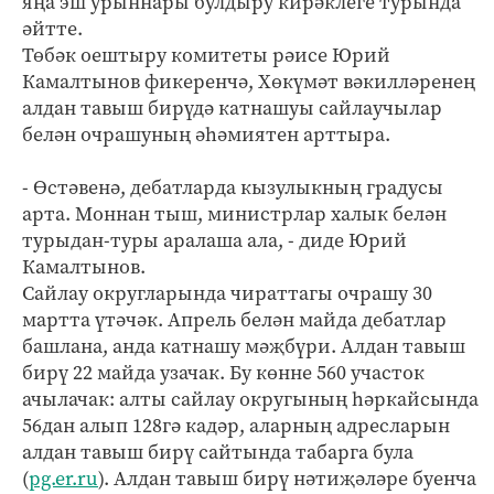
яңа эш урыннары булдыру кирәклеге турында
әйтте.
Төбәк оештыру комитеты рәисе Юрий
Камалтынов фикеренчә, Хөкүмәт вәкилләренең
алдан тавыш бирүдә катнашуы сайлаучылар
белән очрашуның әһәмиятен арттыра.
- Өстәвенә, дебатларда кызулыкның градусы
арта. Моннан тыш, министрлар халык белән
турыдан-туры аралаша ала, - диде Юрий
Камалтынов.
Сайлау округларында чираттагы очрашу 30
мартта үтәчәк. Апрель белән майда дебатлар
башлана, анда катнашу мәҗбүри. Алдан тавыш
бирү 22 майда узачак. Бу көнне 560 участок
ачылачак: алты сайлау округының һәркайсында
56дан алып 128гә кадәр, аларның адресларын
алдан тавыш бирү сайтында табарга була
(
pg.er.ru
). Алдан тавыш бирү нәтиҗәләре буенча