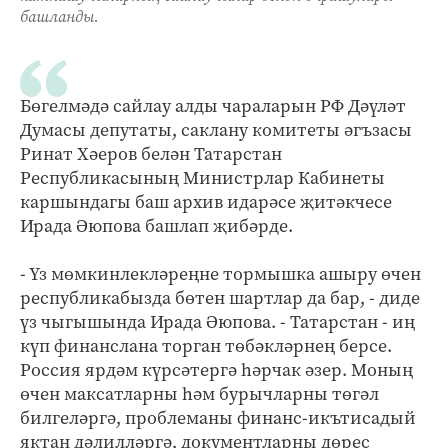
башланды.
Бөгелмәдә сайлау алды чараларын РФ Дәүләт
Думасы депутаты, саклану комитеты әгъзасы
Ринат Хәеров белән Татарстан
Республикасының Министрлар Кабинеты
каршындагы баш архив идарәсе җитәкчесе
Ирада Әюпова башлап җибәрде.
- Үз мөмкинлекләреңне тормышка ашыру өчен
республикабызда бөтен шартлар да бар, - диде
үз чыгышында Ирада Әюпова. - Татарстан - иң
күп финанслана торган төбәкләрнең берсе.
Россия ярдәм күрсәтергә һәрчак әзер. Моның
өчен максатларны һәм бурычларны төгәл
билгеләргә, проблеманы финанс-икътисадый
яктан дәлилләргә, документларны дөрес