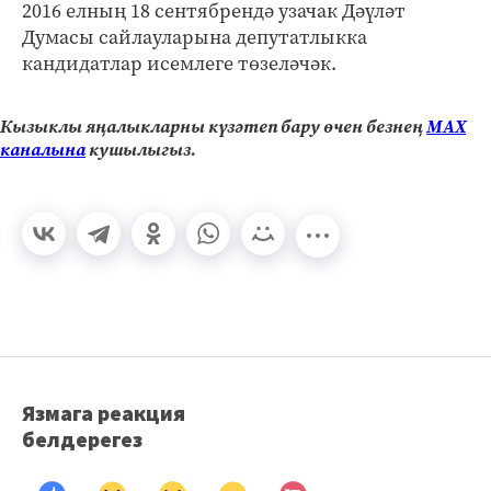
2016 елның 18 сентябрендә узачак Дәүләт
Думасы сайлауларына депутатлыкка
кандидатлар исемлеге төзеләчәк.
Кызыклы яңалыкларны күзәтеп бару өчен безнең
МАХ
каналына
кушылыгыз.
Язмага реакция
белдерегез