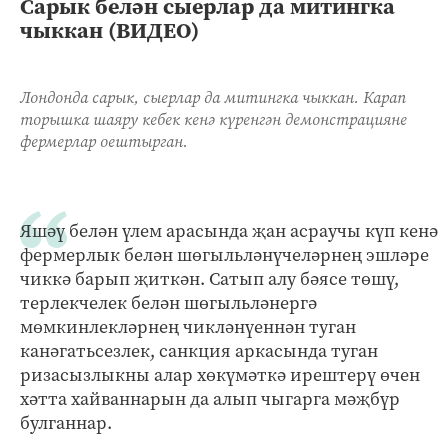
Сарык белән сыерлар да митингка
чыккан (ВИДЕО)
Лондонда сарык, сыерлар да митингка чыккан. Карап
торышка шаяру кебек кенә күренгән демонстрацияне
фермерлар оештырган.
Яшәү белән үлем арасында җан асраучы күп кенә
фермерлык белән шөгыльләнүчеләрнең эшләре
чиккә барып җиткән. Сатып алу бәясе төшү,
терлекчелек белән шөгыльләнергә
мөмкинлекләрнең чикләнүеннән туган
канәгатьсезлек, санкция аркасында туган
ризасызлыкны алар хөкүмәткә ирештерү өчен
хәтта хайваннарын да алып чыгарга мәҗбүр
булганнар.