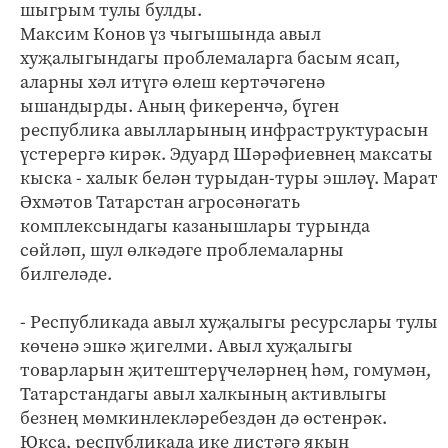
шыгрым тулы булды.
Максим Конов үз чыгышында авыл
хуҗалыгындагы проблемаларга басым ясап,
аларны хәл итүгә өлеш кертәчәгенә
ышандырды. Аның фикеренчә, бүген
республика авылларының инфраструктурасын
үстерергә кирәк. Эдуард Шәрәфиевнең максаты
кыска - халык белән турыдан-туры эшләү. Марат
Әхмәтов Татарстан агросәнәгать
комплексындагы казанышлары турында
сөйләп, шул өлкәдәге проблемаларны
билгеләде.
- Республикада авыл хуҗалыгы ресурслары тулы
көченә эшкә җигелми. Авыл хуҗалыгы
товарларын җитештерүчеләрнең һәм, гомумән,
Татарстандагы авыл халкының активлыгы
безнең мөмкинлекләребездән дә өстенрәк.
Юкса, республикада ике дистәгә якын