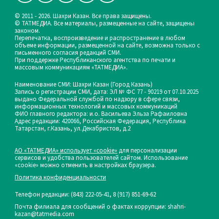
© 2011 - 2026. Шахри Казан. Все права защищены.
© ТАТМЕДИА. Все материалы, размещенные на сайте, защищены
законом.
Перепечатка, воспроизведение и распространение в любом
объеме информации, размещенной на сайте, возможна только с
письменного согласия редакций СМИ.
При поддержке Республиканского агентства по печати и
массовым коммуникациям «ТАТМЕДИА».
Наименование СМИ: Шахри Казан (Город Казань)
Запись о регистрации СМИ, дата: ЭЛ № ФС 77 - 90219 от 07.10.2025
выдано Федеральной службой по надзору в сфере связи,
информационных технологий и массовых коммуникаций
ФИО главного редактора: и.о. Васильева Эльза Рафаиловна
Адрес редакции: 420066, Российская Федерация, Республика
Татарстан, г.Казань, ул.Декабристов, д.2
АО «ТАТМЕДИА» использует «cookie»
для персонализации
сервисов и удобства пользователей сайтом. Использование
«cookie» можно отменить в настройках браузера.
Политика конфиденциальности
Телефон редакции:
(843) 222-05-41, 8 (917) 851-69-62
Почта филиала для сообщений о фактах коррупции: shahri-
kazan@tatmedia.com