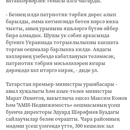
ватанпәрвәрлек темасы алга чыгарды.
- Безнең илдә патриотик тәрбия дөрес алып
барылды, әмма көтмәгәндә бөтен нәрсә юкка
чыкты, аның урынына яшьләргә бүтән әйбер
бирә алмадык. Шушы ук сәбәп аркасында
бүгенге Украинада тотрыклылыкны какшата
торган оешмалар барлыкка килде. Андагы
хәлләрнең үзебездә кабатлануын теләмәсәк,
патриотик тәбрия мәсьәләләрен югары
дәрәҗәдә хәл итәргә кирәк, - диде ул.
Татарстан премьер-министры урынбасары -
авыл хуҗалыгы һәм азык-төлек министры
Марат Әхмәтов, вакытлыча эшсез Максим Конов
һәм "АМИ-Недвижимость» оешмасының үсеш
буенча директоры Эдуард Шәрәфиев Буадагы
сайлаучылар белән очрашты. Чара районның
мәдәни үсеш үзәгендә үтте, 300 кешелек зал