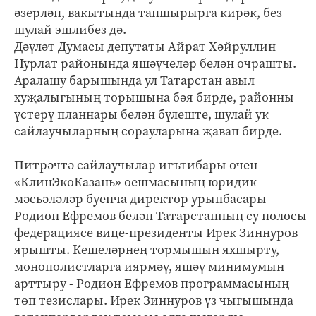
әзерләп, вакытында тапшырырга кирәк, без
шулай эшлибез дә.
Дәүләт Думасы депутаты Айрат Хәйруллин
Нурлат районында яшәүчеләр белән очрашты.
Аралашу барышында ул Татарстан авыл
хуҗалыгының торышына бәя бирде, районны
үстерү планнары белән бүлеште, шулай ук
сайлаучыларның сорауларына җавап бирде.
Питрәчтә сайлаучылар игътибары өчен
«КлинЭкоКазань» оешмасының юридик
мәсьәләләр буенча директор урынбасары
Родион Ефремов белән Татарстанның су полосы
федерациясе вице-президенты Ирек Зиннуров
ярышты. Кешеләрнең тормышын яхшырту,
монополистларга иярмәү, яшәү минимумын
арттыру - Родион Ефремов программасының
төп тезислары. Ирек Зиннуров үз чыгышында