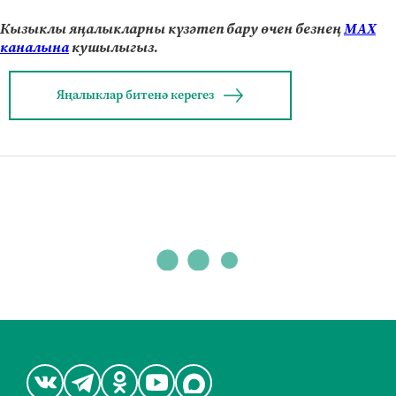
Кызыклы яңалыкларны күзәтеп бару өчен безнең
МАХ
каналына
кушылыгыз.
Яңалыклар битенә керегез