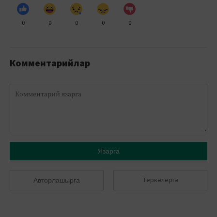
0
0
0
0
0
Комментарийлар
Язарга
Теркәлергә
Авторлашырга