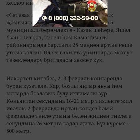
хәлләр министрлыгы җиткерде.
«Сетевая компания» ачык акционерлык
җәмгыяте хәбәр итүенчә, Татарстанда 5
муниципаль берәмлектә - Казан шәһәре, Яшел
Үзән, Питрәч, Тәтеш һәм Кама Тамагы
районнарында барлыгы 25 меңнән артык кеше
утсыз калган. Әлеге вакытта урыннарда махсус
төзекләндерү бригадасы хезмәт куя.
Искәртеп китәбез, 2 -3 февраль көннәрендә
буран күзәтелә. Кар, бозлы яңгыр явуы һәм
юлларда бозлавык булу ихтималы зур.
Көньяктан секундына 16-21 метр тизлектә җил
исәчәк. 2 февральдә иртән-көндез һәм 3
февральдә төнлә урыны белән җилнең тизлеге
секундына 26 метрга кадәр җитә. Күз күреме -
500 метр.