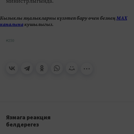
министрлыгында.
Кызыклы яңалыкларны күзәтеп бару өчен безнең
МАХ
каналына
кушылыгыз.
#250
Язмага реакция
белдерегез