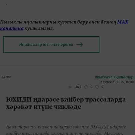
.
Кызыклы яңалыкларны күзәтеп бару өчен безнең
МАХ
каналына
кушылыгыз.
Яңалыклар битенә керегез
автор
#кыскача яңалыклар
02 февраль 2015, 10:00
0
0
1077
ЮХИДИ идарәсе кайбер трассаларда
хәрәкәт итүне чикләде
Һава торышы кискен начараю сәбәпле ЮХИДИ идарәсе
кайбер трассаларда хәрәкәт итүне чикләде. Мәсәлән,