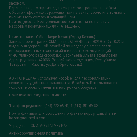
законом.
Перепечатка, воспроизведение и распространение в любом
объеме информации, размещенной на сайте, возможна только с
письменного согласия редакций СМИ.
При поддержке Республиканского агентства по печати и
массовым коммуникациям «ТАТМЕДИА».
Наименование СМИ: Шахри Казан (Город Казань)
Запись о регистрации СМИ, дата: ЭЛ № ФС 77 - 90219 от 07.10.2025
выдано Федеральной службой по надзору в сфере связи,
информационных технологий и массовых коммуникаций
ФИО главного редактора: и.о. Васильева Эльза Рафаиловна
Адрес редакции: 420066, Российская Федерация, Республика
Татарстан, г.Казань, ул.Декабристов, д.2
АО «ТАТМЕДИА» использует «cookie»
для персонализации
сервисов и удобства пользователей сайтом. Использование
«cookie» можно отменить в настройках браузера.
Политика конфиденциальности
Телефон редакции:
(843) 222-05-41, 8 (917) 851-69-62
Почта филиала для сообщений о фактах коррупции: shahri-
kazan@tatmedia.com
Учредитель СМИ: АО «ТАТМЕДИА»
Антикоррупционная политика