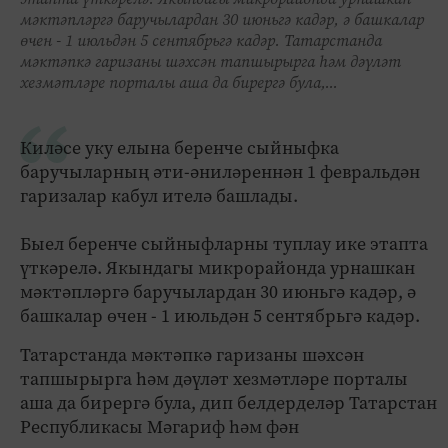
мәктәпләргә баручылардан 30 июньгә кадәр, ә башкалар
өчен - 1 июльдән 5 сентябрьгә кадәр. Татарстанда
мәктәпкә гаризаны шәхсән тапшырырга һәм дәүләт
хезмәтләре порталы аша да бирергә була,...
Киләсе уку елына беренче сыйныфка
баручыларның әти-әниләреннән 1 февральдән
гаризалар кабул ителә башлады.
Быел беренче сыйныфларны туплау ике этапта
үткәрелә. Якындагы микрорайонда урнашкан
мәктәпләргә баручылардан 30 июньгә кадәр, ә
башкалар өчен - 1 июльдән 5 сентябрьгә кадәр.
Татарстанда мәктәпкә гаризаны шәхсән
тапшырырга һәм дәүләт хезмәтләре порталы
аша да бирергә була, дип белдерделәр Татарстан
Республикасы Мәгариф һәм фән