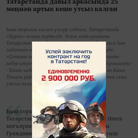
Татарстанда давыл аркасында 25
меңнән артык кеше утсыз калган
Һава торышы кискен үзгәрү сәбәпле, Татарстанда
«Буран» планы кертелде. Әлеге мәгълүматны
Татарстан Республикасы Гражданнар оборонасы һәм
гадәттән тыш хәлләр министрлыгы җиткерде.
«Сетевая компания» ачык акционерлык җәмгыяте
хәбәр итүенчә, Татарстанда 5 муниципаль берәмлектә
- Казан шәһәре, Яшел Үзән, Питрәч, Тәтеш һәм Кама
Тамагы районнарында барлыгы 25 меңнән артык кеше
утсыз калган....
Һава торышы кискен үзгәрү сәбәпле,
Татарстанда «Буран» планы кертелде. Әлеге
мәгълүматны Татарстан Республикасы
Гражданнар оборонасы һәм гадәттән тыш