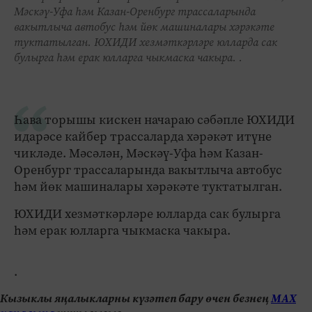
Мәскәү-Уфа һәм Казан-Оренбург трассаларында
вакытлыча автобус һәм йөк машиналары хәрәкәте
туктатылган. ЮХИДИ хезмәткәрләре юлларда сак
булырга һәм ерак юлларга чыкмаска чакыра. .
Һава торышы кискен начараю сәбәпле ЮХИДИ
идарәсе кайбер трассаларда хәрәкәт итүне
чикләде. Мәсәлән, Мәскәү-Уфа һәм Казан-
Оренбург трассаларында вакытлыча автобус
һәм йөк машиналары хәрәкәте туктатылган.
ЮХИДИ хезмәткәрләре юлларда сак булырга
һәм ерак юлларга чыкмаска чакыра.
.
Кызыклы яңалыкларны күзәтеп бару өчен безнең
МАХ