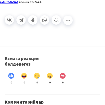
каналына
кушылыгыз.
Язмага реакция
белдерегез
0
0
0
0
0
Комментарийлар