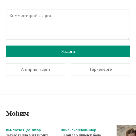
Язарга
Теркәлергә
Авторлашырга
Мөһим
#Кыскача яңалыклар
#Кыскача яңалыклар
Татарстанда миллионга
Казанда 5 яшьлек бала