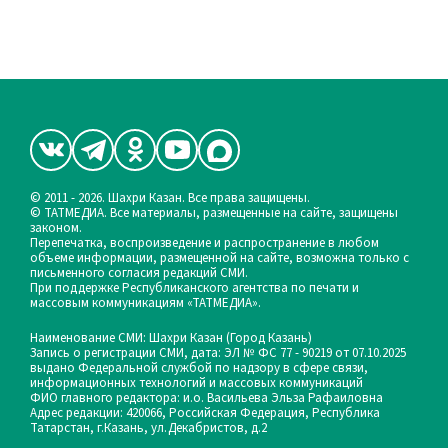
© 2011 - 2026. Шахри Казан. Все права защищены.
© ТАТМЕДИА. Все материалы, размещенные на сайте, защищены
законом.
Перепечатка, воспроизведение и распространение в любом
объеме информации, размещенной на сайте, возможна только с
письменного согласия редакций СМИ.
При поддержке Республиканского агентства по печати и
массовым коммуникациям «ТАТМЕДИА».
Наименование СМИ: Шахри Казан (Город Казань)
Запись о регистрации СМИ, дата: ЭЛ № ФС 77 - 90219 от 07.10.2025
выдано Федеральной службой по надзору в сфере связи,
информационных технологий и массовых коммуникаций
ФИО главного редактора: и.о. Васильева Эльза Рафаиловна
Адрес редакции: 420066, Российская Федерация, Республика
Татарстан, г.Казань, ул.Декабристов, д.2