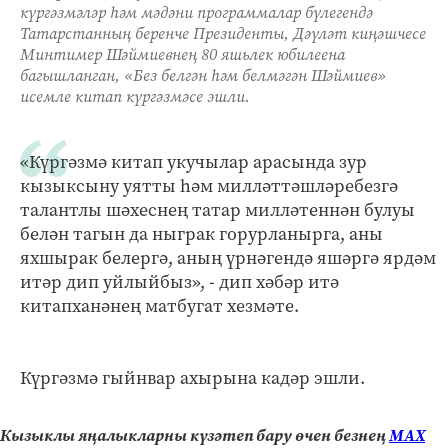
күргәзмәләр һәм мәдәни программалар бүлегендә
Татарстанның беренче Президенты, Дәүләт киңәшчесе
Минтимер Шәймиевнең 80 яшьлек юбилеена
багышланган, «Без белгән һәм белмәгән Шәймиев»
исемле китап күргәзмәсе эшли.
«Күргәзмә китап укучылар арасында зур
кызыксыну уятты һәм милләттәшләребезгә
талантлы шәхеснең татар милләтеннән булуы
белән тагын да ныграк горурланырга, аны
яхшырак белергә, аның үрнәгендә яшәргә ярдәм
итәр дип уйлыйбыз», - дип хәбәр итә
китапханәнең матбугат хезмәте.
Күргәзмә гыйнвар ахырына кадәр эшли.
Кызыклы яңалыкларны күзәтеп бару өчен безнең
МАХ