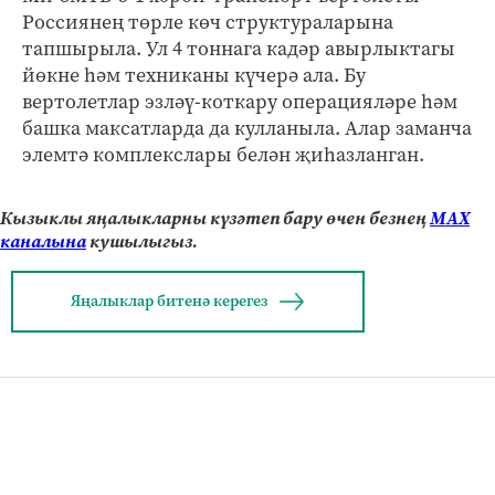
Россиянең төрле көч структураларына
тапшырыла. Ул 4 тоннага кадәр авырлыктагы
йөкне һәм техниканы күчерә ала. Бу
вертолетлар эзләү-коткару операцияләре һәм
башка максатларда да кулланыла. Алар заманча
элемтә комплекслары белән җиһазланган.
Кызыклы яңалыкларны күзәтеп бару өчен безнең
МАХ
каналына
кушылыгыз.
Яңалыклар битенә керегез