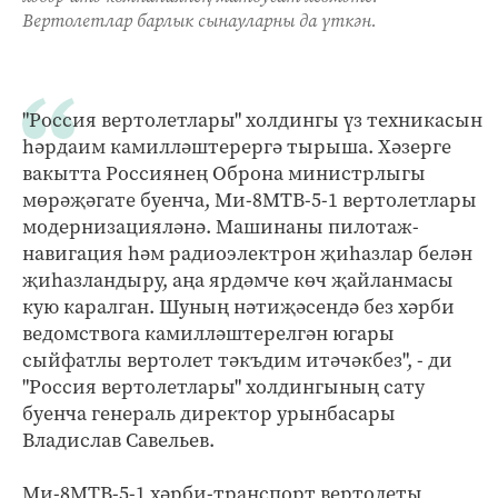
Вертолетлар барлык сынауларны да үткән.
"Россия вертолетлары" холдингы үз техникасын
һәрдаим камилләштерергә тырыша. Хәзерге
вакытта Россиянең Оброна министрлыгы
мөрәҗәгате буенча, Ми-8МТВ-5-1 вертолетлары
модернизацияләнә. Машинаны пилотаж-
навигация һәм радиоэлектрон җиһазлар белән
җиһазландыру, аңа ярдәмче көч җайланмасы
кую каралган. Шуның нәтиҗәсендә без хәрби
ведомствога камилләштерелгән югары
сыйфатлы вертолет тәкъдим итәчәкбез", - ди
"Россия вертолетлары" холдингының сату
буенча генераль директор урынбасары
Владислав Савельев.
Ми-8МТВ-5-1 хәрби-транспорт вертолеты