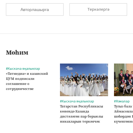
Теркәлергә
Авторлашырга
Мөһим
#Кыскача яңалыклар
«Татмедиа» и казанский
ЦУМ подписали
соглашение о
сотрудничестве
#Кыскача яңалыклар
#Язмалар
Татарстан Республикасы
Тугыз бала
көнендә Казанда
Аймасовла
дистәләгән пар берьюлы
шәһәрдән 
никахларын теркәячәк
күченгәнн