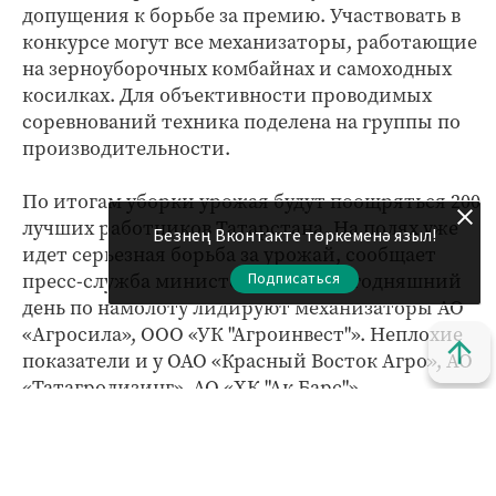
допущения к борьбе за премию. Участвовать в
конкурсе могут все механизаторы, работающие
на зерноуборочных комбайнах и самоходных
косилках. Для объективности проводимых
соревнований техника поделена на группы по
производительности.
По итогам уборки урожая будут поощряться 200
лучших работников Татарстана. На полях уже
Безнең Вконтакте төркеменә языл!
идет серьезная борьба за урожай, сообщает
Подписаться
пресс-служба министерства. На сегодняшний
день по намолоту лидируют механизаторы АО
«Агросила», ООО «УК "Агроинвест"». Неплохие
показатели и у ОАО «Красный Восток Агро», АО
«Татагролизинг», АО «ХК "Ак Барс"».
Кызыклы яңалыкларны күзәтеп бару өчен безнең
МАХ