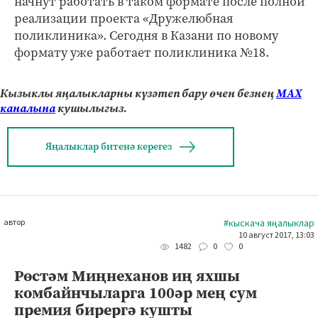
начнут работать в таком формате после полной
реализации проекта «Дружелюбная
поликлиника». Сегодня в Казани по новому
формату уже работает поликлиника №18.
Кызыклы яңалыкларны күзәтеп бару өчен безнең
МАХ
каналына
кушылыгыз.
Яңалыклар битенә керегез
автор
#кыскача яңалыклар
10 август 2017, 13:03
0
0
1482
Рөстәм Миңнеханов иң яхшы
комбайнчыларга 100әр мең сум
премия бирергә кушты