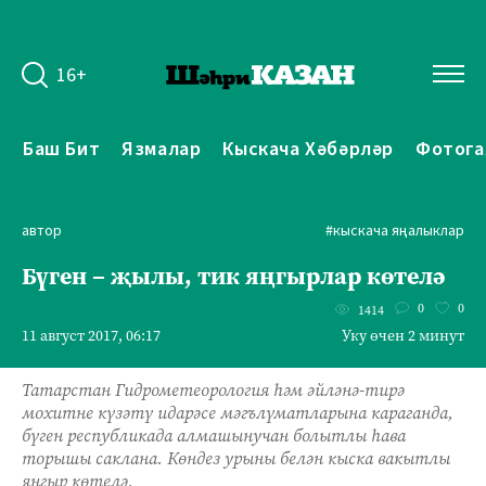
16+
Баш Бит
Язмалар
Кыскача Хәбәрләр
Фотога
автор
#кыскача яңалыклар
Бүген – җылы, тик яңгырлар көтелә
0
0
1414
11 август 2017, 06:17
Уку өчен 2 минут
Татарстан Гидрометеорология һәм әйләнә-тирә
мохитне күзәтү идарәсе мәгълүматларына караганда,
бүген республикада алмашынучан болытлы һава
торышы саклана. Көндез урыны белән кыска вакытлы
яңгыр көтелә.