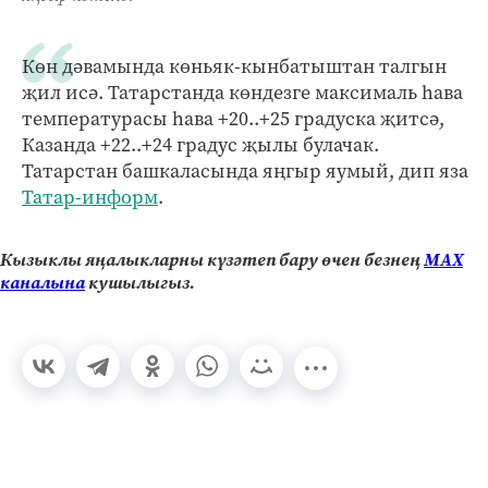
Көн дәвамында көньяк-кынбатыштан талгын
җил исә. Татарстанда көндезге максималь һава
температурасы һава +20..+25 градуска җитсә,
Казанда +22..+24 градус җылы булачак.
Татарстан башкаласында яңгыр яумый, дип яза
Татар-информ
.
Кызыклы яңалыкларны күзәтеп бару өчен безнең
МАХ
каналына
кушылыгыз.