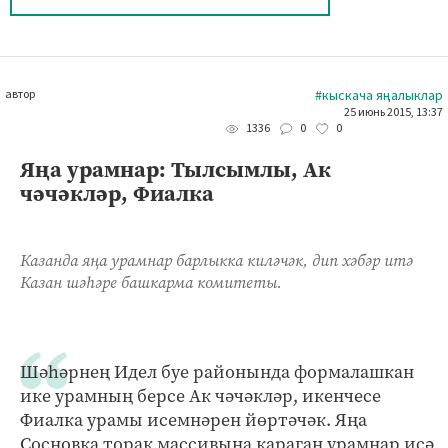
автор
#кыскача яңалыклар
25 июнь 2015, 13:37
0
0
1336
Яңа урамнар: Тылсымлы, Ак
чәчәкләр, Фиалка
Казанда яңа урамнар барлыкка киләчәк, дип хәбәр итә
Казан шәһәре башкарма комитеты.
Шәһәрнең Идел буе районында формалашкан
ике урамның берсе Ак чәчәкләр, икенчесе
Фиалка урамы исемнәрен йөртәчәк. Яңа
Сосновка торак массивына караган урамнар исә