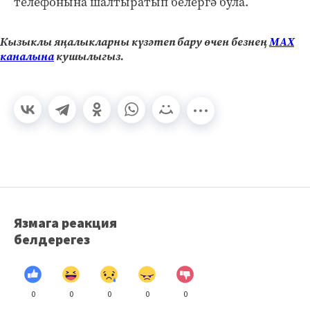
телефонына шалтыратып белергә була.
Кызыклы яңалыкларны күзәтеп бару өчен безнең
МАХ
каналына
кушылыгыз.
Язмага реакция
белдерегез
0
0
0
0
0