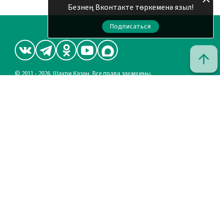
Безнең Вконтакте төркеменә языл!
Подписаться
© 2011 - 2026. Шахри Казан. Все права защищены.
© ТАТМЕДИА. Все материалы, размещенные на сайте, защищены
законом.
Перепечатка, воспроизведение и распространение в любом
объеме информации, размещенной на сайте, возможна только с
письменного согласия редакций СМИ.
При поддержке Республиканского агентства по печати и
массовым коммуникациям «ТАТМЕДИА».
Наименование СМИ: Шахри Казан (Город Казань)
Запись о регистрации СМИ, дата: ЭЛ № ФС 77 - 90219 от 07.10.2025
выдано Федеральной службой по надзору в сфере связи,
информационных технологий и массовых коммуникаций
ФИО главного редактора: и.о. Васильева Эльза Рафаиловна
Адрес редакции: 420066, Российская Федерация, Республика
Татарстан, г.Казань, ул.Декабристов, д.2
АО «ТАТМЕДИА» использует «cookie»
для персонализации
сервисов и удобства пользователей сайтом. Использование