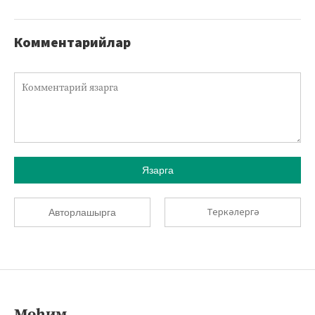
Комментарийлар
Язарга
Теркәлергә
Авторлашырга
Мөһим