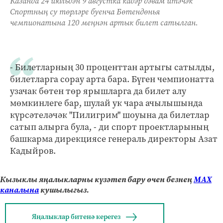
Казанда 24 июльдән 9 августка кадәр дәвам итәчәк
Спортның су төрләре буенча Бөтендөнья
чемпионатына 120 меңнән артык билет сатылган.
- Билетларның 30 проценттан артыгы сатылды,
билетларга сорау арта бара. Бүген чемпионатта
узачак бөтен төр ярышларга да билет алу
мөмкинлеге бар, шулай ук чара ачылышында
күрсәтеләчәк "Пилигрим" шоуына да билетлар
сатып алырга була, - ди спорт проектларының
башкарма дирекциясе генераль директоры Азат
Кадыйров.
Кызыклы яңалыкларны күзәтеп бару өчен безнең
МАХ
каналына
кушылыгыз.
Яңалыклар битенә керегез