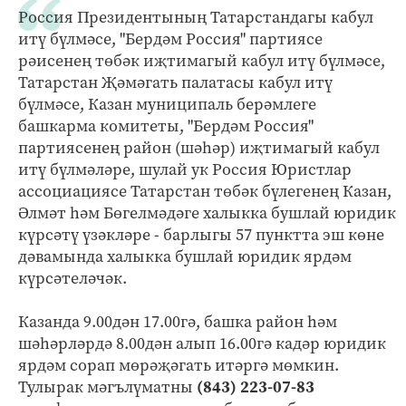
Россия Президентының Татарстандагы кабул
итү бүлмәсе, "Бердәм Россия" партиясе
рәисенең төбәк иҗтимагый кабул итү бүлмәсе,
Татарстан Җәмәгать палатасы кабул итү
бүлмәсе, Казан муниципаль берәмлеге
башкарма комитеты, "Бердәм Россия"
партиясенең район (шәһәр) иҗтимагый кабул
итү бүлмәләре, шулай ук Россия Юристлар
ассоциациясе Татарстан төбәк бүлегенең Казан,
Әлмәт һәм Бөгелмәдәге халыкка бушлай юридик
күрсәтү үзәкләре - барлыгы 57 пунктта эш көне
дәвамында халыкка бушлай юридик ярдәм
күрсәтеләчәк.
Казанда 9.00дән 17.00гә, башка район һәм
шәһәрләрдә 8.00дән алып 16.00гә кадәр юридик
ярдәм сорап мөрәҗәгать итәргә мөмкин.
Тулырак мәгълүматны
(843) 223-07-83