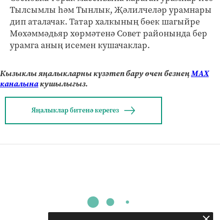
Тылсымлы һәм Тынлык, Җәлилчеләр урамнары
дип аталачак. Татар халкының бөек шагыйре
Мөхәммәдьяр хөрмәтенә Совет районында бер
урамга аның исемен кушачаклар.
Кызыклы яңалыкларны күзәтеп бару өчен безнең
МАХ
каналына
кушылыгыз.
Яңалыклар битенә керегез