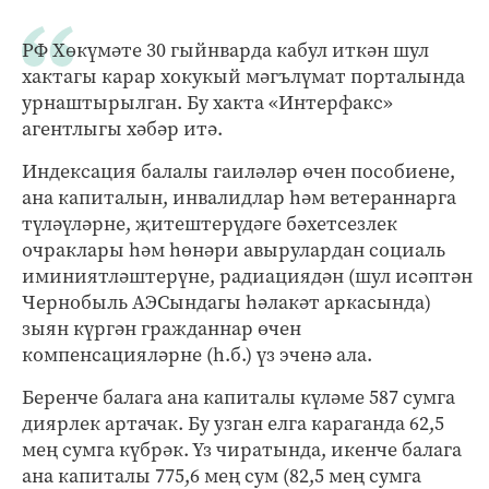
РФ Хөкүмәте 30 гыйнварда кабул иткән шул
хактагы карар хокукый мәгълүмат порталында
урнаштырылган. Бу хакта «Интерфакс»
агентлыгы хәбәр итә.
Индексация балалы гаиләләр өчен пособиене,
ана капиталын, инвалидлар һәм ветераннарга
түләүләрне, җитештерүдәге бәхетсезлек
очраклары һәм һөнәри авырулардан социаль
иминиятләштерүне, радиациядән (шул исәптән
Чернобыль АЭСындагы һәлакәт аркасында)
зыян күргән гражданнар өчен
компенсацияләрне (һ.б.) үз эченә ала.
Беренче балага ана капиталы күләме 587 сумга
диярлек артачак. Бу узган елга караганда 62,5
мең сумга күбрәк. Үз чиратында, икенче балага
ана капиталы 775,6 мең сум (82,5 мең сумга