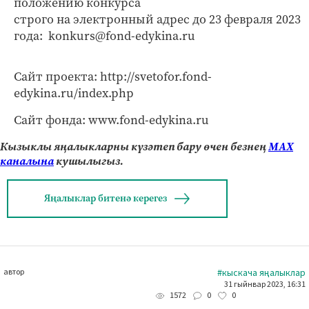
положению конкурса
строго на электронный адрес до 23 февраля 2023
года: konkurs@fond-edykina.ru
Сайт проекта: http://svetofor.fond-
edykina.ru/index.php
Сайт фонда: www.fond-edykina.ru
Кызыклы яңалыкларны күзәтеп бару өчен безнең
МАХ
каналына
кушылыгыз.
Яңалыклар битенә керегез
автор
#кыскача яңалыклар
31 гыйнвар 2023, 16:31
0
0
1572