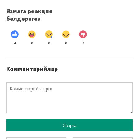
Язмага реакция
белдерегез
4
0
0
0
0
Комментарийлар
Язарга