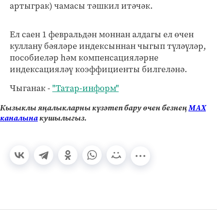
артыграк) чамасы тәшкил итәчәк.
Ел саен 1 февральдән моннан алдагы ел өчен
куллану бәяләре индексыннан чыгып түләүләр,
пособиеләр һәм компенсацияләрне
индексацияләү коэффициенты билгеләнә.
Чыганак -
"Татар-информ"
Кызыклы яңалыкларны күзәтеп бару өчен безнең
МАХ
каналына
кушылыгыз.