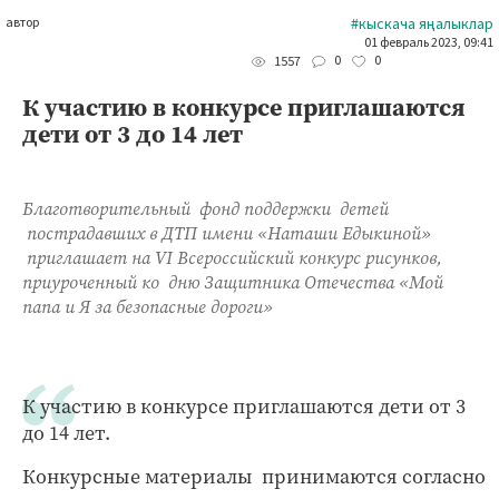
автор
#кыскача яңалыклар
01 февраль 2023, 09:41
0
0
1557
К участию в конкурсе приглашаются
дети от 3 до 14 лет
Благотворительный фонд поддержки детей
пострадавших в ДТП имени «Наташи Едыкиной»
приглашает на VI Всероссийский конкурс рисунков,
приуроченный ко дню Защитника Отечества «Мой
папа и Я за безопасные дороги»
К участию в конкурсе приглашаются дети от 3
до 14 лет.
Конкурсные материалы принимаются согласно