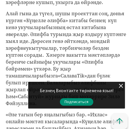
хәрефләрне кушып, укырга да өйрәнде.
Алай гына да түгел, шушы проекттан соң, дөнья
күргән «Күңелле әлифба» китабы безнең күп
кенә укучыларыбызның өстәл китабына
әверелде. Әлифба турында җыр яздыру күптәнге
хыял иде. Дөресен генә әйткәндә, мондый
хәрефнеукытучылар, тәрбиячеләр бездән
күптән сорады. Хәзерге вакытта мәктәпләрдә
беренче сыйныфы укучылары «Әлифба
бәйрәмен» үткәрә. Бу җыр
тамашачыларыбызга«СалаваTik»дан бүләк
булып ирешсен. Балаларыбыз әлифбаны
җырлап өйрәнсенәр иде» – ди «Салават күпере»
Безнең Вконтакте төркеменә языл!
һәм«Сабантуй» журналы баш мөхәррире Зилә
Подписаться
Фәйзуллина.
«Әле тагын бер яңалыгыбыз бар. «Ихлас»
онлайн-мәктәп кысаларында «Күңелле әлифба»
дәресләрен дә башлыйбыз. Атнаның һәр