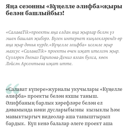
Яңа сезонны «Күңелле әлифба»җыры
белән башлыйбыз!
«СалаваTik»проекты яңа елдан яңа җырлар белән үз
эшен башлап җибәрә. Бүген интернет киңлекләрендә өр
яңа җыр дөнья күрде.«Күңелле әлифба» исемле җыр
махсус «СалаваTik» проекты өчен иҗат ителгән җыр.
Сүзләрен Гөлназ Гарипова-Дениз язган булса, көен
Ләйсән Арсентьева иҗат итте.
«Салават күпере»журналы укучылары «Күңелле
әлифба» проекты белән яхшы таныш.
Әлифбаның барлык хәрефләре белән ел
дәвамында нәни дусларыбызны кызыклы һәм
мавыктыргыч видеолар аша таныштырып
бардык. Күп кенә балалар әлеге проект аша