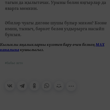
тагын да җылытачак. Урыны белән яңгырлар да
яварга мөмкин.
Әбиләр чуагы дигәне шушы булыр микән? Көзне
имин, тыныч, бәркәт белән уздырырга насыйп
булсын.
Кызыклы яңалыкларны күзәтеп бару өчен безнең
МАХ
каналына
кушылыгыз.
#бабье лето