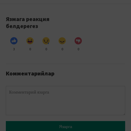
Язмага реакция
белдерегез
3
0
0
0
0
Комментарийлар
Язарга