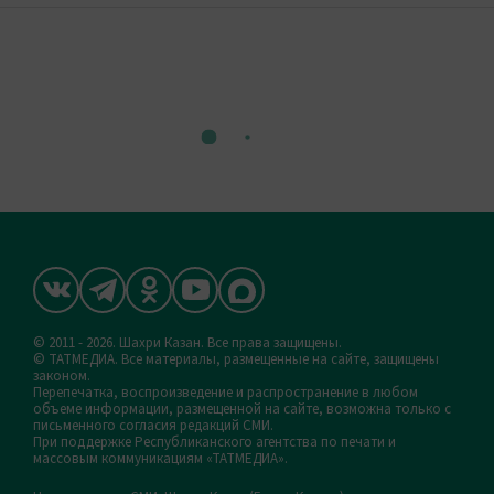
© 2011 - 2026. Шахри Казан. Все права защищены.
© ТАТМЕДИА. Все материалы, размещенные на сайте, защищены
законом.
Перепечатка, воспроизведение и распространение в любом
объеме информации, размещенной на сайте, возможна только с
письменного согласия редакций СМИ.
При поддержке Республиканского агентства по печати и
массовым коммуникациям «ТАТМЕДИА».