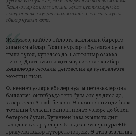
Урамда көз булса да, салкыннарга ияләшеп булмый әле.
Башлыклар да киясе килми, җәйге курткаларны да
шкафка төреп куярга ашыйкмыйбыз, кыскасы күңел
әбиләр чуагын көтә.
Җитмәсә, кайбер өйләргә җылылык бирергә
ашыйкмыйлар. Кояш нурлары булмагач суык
кына түгел, күңелсез дә. Салкыннар озакка
китсә, Д витамины җитмәү сәбәпле кайбер
кешеләрдә сезонлы депрессия дә күзәтелергә
мөмкин икән.
Өлкәннәр үзләре әбиләр чуагы пәрәвезләр оча
башлагач, октябрьдә генә була әле ул дисә дә,
хәзергесен Аллаһ белсен. Өч көннән нинди һава
торышы буласын синоптиклар үзләре дә белеп
бетерми бугай. Бүгеннән һава җылыта дип
вәгъдә итәләр үзләре. Көндез температура +16
градуска кадәр күтәреләчәк, ди. Ә атна азагында