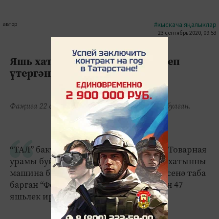
автор
#кыскача яңалыклар
23 сентябрь 2020, 09:53
0
2
1920
Яшь хатынны машина бәрдереп
үтергән
Фаҗига 22 сентябрь көнне кичке сәгать 7дә булган.
“ТАЛ” бакчачылар иптәшлеге янында Товарная
урамы буйлап барганда, 35-40 яшьлек хатынны
машина бәрдерә. Октябрьский бистәсенә таба
барган “Фольксваген” машинасы белән 47
яшьлек ир идарә итә.