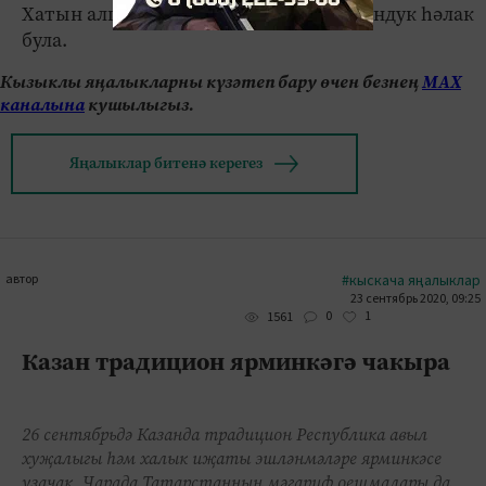
Хатын алган тән җәрәхәтләреннән шундук һәлак
була.
Кызыклы яңалыкларны күзәтеп бару өчен безнең
МАХ
каналына
кушылыгыз.
Яңалыклар битенә керегез
автор
#кыскача яңалыклар
23 сентябрь 2020, 09:25
0
1
1561
Казан традицион ярминкәгә чакыра
26 сентябрьдә Казанда традицион Республика авыл
хуҗалыгы һәм халык иҗаты эшләнмәләре ярминкәсе
узачак. Чарада Татарстанның мәгариф оешмалары да