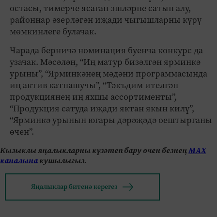
остасы, тимерче ясаган эшләрне сатып алу,
районнар әзерләгән иҗади чыгышларны күрү
мөмкинлеге булачак.
Чарада берничә номинация буенча конкурс да
узачак. Мәсәлән, “Иң матур бизәлгән ярминкә
урыны”, “Ярминкәнең мәдәни программасында
иң актив катнашучы”, “Тәкъдим ителгән
продукциянең иң яхшы ассортименты”,
“Продукция сатуда иҗади яктан якын килү”,
“Ярминкә урынын югары дәрәҗәдә оештырганы
өчен”.
Кызыклы яңалыкларны күзәтеп бару өчен безнең
МАХ
каналына
кушылыгыз.
Яңалыклар битенә керегез