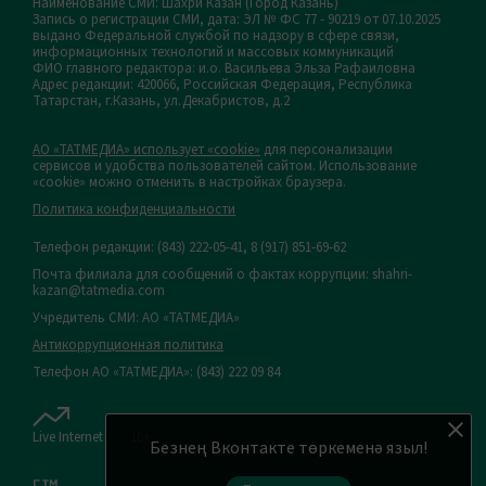
Наименование СМИ: Шахри Казан (Город Казань)
Запись о регистрации СМИ, дата: ЭЛ № ФС 77 - 90219 от 07.10.2025
выдано Федеральной службой по надзору в сфере связи,
информационных технологий и массовых коммуникаций
ФИО главного редактора: и.о. Васильева Эльза Рафаиловна
Адрес редакции: 420066, Российская Федерация, Республика
Татарстан, г.Казань, ул.Декабристов, д.2
АО «ТАТМЕДИА» использует «cookie»
для персонализации
сервисов и удобства пользователей сайтом. Использование
«cookie» можно отменить в настройках браузера.
Политика конфиденциальности
Телефон редакции:
(843) 222-05-41, 8 (917) 851-69-62
Почта филиала для сообщений о фактах коррупции: shahri-
kazan@tatmedia.com
Учредитель СМИ: АО «ТАТМЕДИА»
Антикоррупционная политика
Телефон АО «ТАТМЕДИА»: (843) 222 09 84
Live Internet
16+
Безнең Вконтакте төркеменә языл!