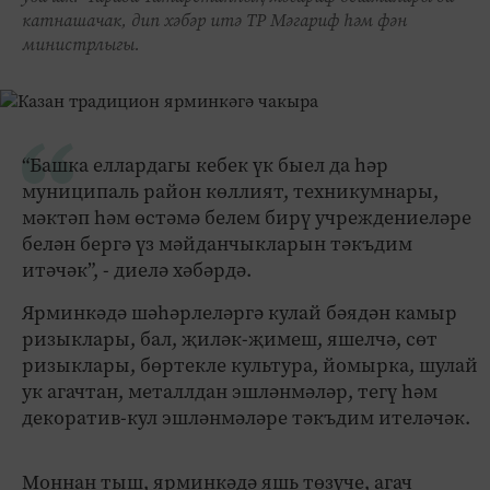
катнашачак, дип хәбәр итә ТР Мәгариф һәм фән
министрлыгы.
“Башка еллардагы кебек үк быел да һәр
муниципаль район көллият, техникумнары,
мәктәп һәм өстәмә белем бирү учреждениеләре
белән бергә үз мәйданчыкларын тәкъдим
итәчәк”, - диелә хәбәрдә.
Ярминкәдә шәһәрлеләргә кулай бәядән камыр
ризыклары, бал, җиләк-җимеш, яшелчә, сөт
ризыклары, бөртекле культура, йомырка, шулай
ук агачтан, металлдан эшләнмәләр, тегү һәм
декоратив-кул эшләнмәләре тәкъдим ителәчәк.
Моннан тыш, ярминкәдә яшь төзүче, агач