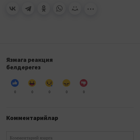
Язмага реакция
белдерегез
0
0
0
0
0
Комментарийлар