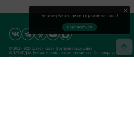
Безнең Вконтакте төркеменә языл!
Подписаться
© 2011 - 2026. Шахри Казан. Все права защищены.
© ТАТМЕДИА. Все материалы, размещенные на сайте, защищены
законом.
Перепечатка, воспроизведение и распространение в любом
объеме информации, размещенной на сайте, возможна только с
письменного согласия редакций СМИ.
При поддержке Республиканского агентства по печати и
массовым коммуникациям «ТАТМЕДИА».
Наименование СМИ: Шахри Казан (Город Казань)
Запись о регистрации СМИ, дата: ЭЛ № ФС 77 - 90219 от 07.10.2025
выдано Федеральной службой по надзору в сфере связи,
информационных технологий и массовых коммуникаций
ФИО главного редактора: и.о. Васильева Эльза Рафаиловна
Адрес редакции: 420066, Российская Федерация, Республика
Татарстан, г.Казань, ул.Декабристов, д.2
АО «ТАТМЕДИА» использует «cookie»
для персонализации