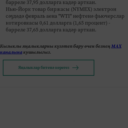
барреле 37,95 долларга кадәр арткан.
Нью-Йорк товар биржасы (NYMEX) электрон
сәүдәдә февраль аена "WTI" нефтенә фьючерслар
котировкасы 0,61 долларга (1,65 процент) -
барреле 37,65 долларга кадәр арткан.
Кызыклы яңалыкларны күзәтеп бару өчен безнең
МАХ
каналына
кушылыгыз.
Яңалыклар битенә керегез