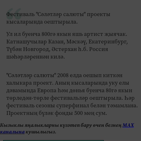
Фестиваль "Сәләтләр салюты" проекты
кысаларында оештырыла.
Ул ил буенча 800гә якын яшь артист җыячак.
Катнашучылар Казан, Мәскәү, Екатеринбург,
Түбән Новгород, Әстерхан һ.б. Россия
шәһәрләреннән килә.
"Сәләтләр салюты" 2008 елда оешып киткән
халыкара проект. Аның кысаларында уку елы
дәвамында Европа һәм дөнья буенча 80гә якын
төрледән-төрле фестивальләр оештырыла. Һәр
фестиваль сезоны суперфинал белән тәмамлана.
Проектның бүләк фонды 500 мең сум.
Кызыклы яңалыкларны күзәтеп бару өчен безнең
МАХ
каналына
кушылыгыз.