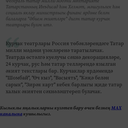
Федераль татар милли-мәдәни мөхтарияте
Татарстанның Икъдисад һәм Хезмәт, мәшгульлек һәм
социаль яклау министрлыгы финанс ярдәме белән
балаларга "Әбием әкиятләре" дигән татар курчак
театрлары бүләк итә.
Курчак театрлары Россия төбәкләрендәге Татар
милли мәдәни үзәкләренә таратылачак.
Театрда өстәлгә куелучы сәхнә декорацияләре,
24 курчак, рус һәм татар телләрендә язылган
әкият текстлары бар. Курчаклар ярдәмендә
"Шомбай", "Өч кыз", "Васыять", "Кәҗә белән
сарык", "Зирәк карт" кебек барлыгы җиде татар
халык әкиятен сәхнәләштереп булачак.
Кызыклы яңалыкларны күзәтеп бару өчен безнең
МАХ
каналына
кушылыгыз.