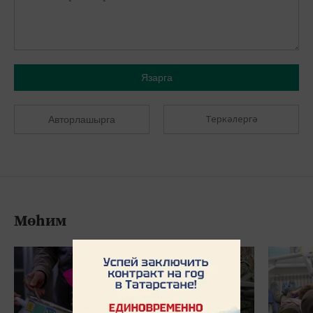
Язарга
Теркәлергә
Авторлашырга
Мөһим