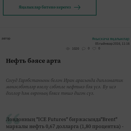
Яңалыклар битенә керегез
автор
#кыскача яңалыклар
05 гыйнвар 2016, 11:16
0
0
1020
Нефть бәясе арта
Согуд Гарәбстаныны белән Иран арасында дипломатик
мөнәсәбәтләр өзелү сәбәпле нефтькә бәя үсә. Бу исә
доллор һәм евроның бәясе төшә дигән сүз.
Лондонның "ICE Futures" биржасында"Brent"
маркалы нефть 0,67 долларга (1,80 процентка) -