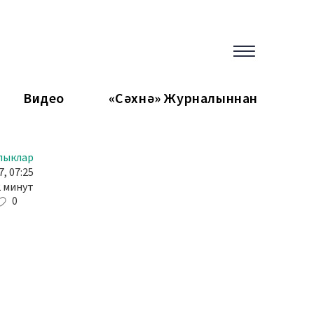
Видео
«Сәхнә» Журналыннан
лыклар
, 07:25
2 минут
0