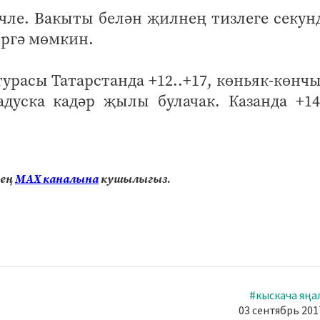
чле. Вакыты белән җилнең тизлеге секун
ергә мөмкин.
турасы Татарстанда +12..+17, көньяк-көн
дуска кадәр җылы булачак. Казанда +14.
нең
МАХ каналына
кушылыгыз.
#кыскача яңа
03 сентябрь 2017