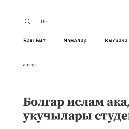
16+
Баш Бит
Язмалар
Кыскача
автор
Болгар ислам ак
укучылары студе