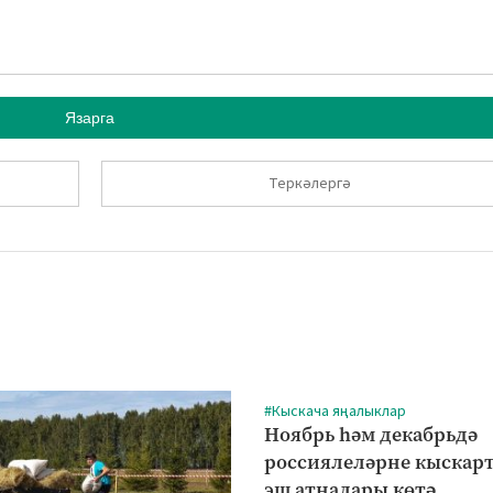
Язарга
Теркәлергә
#Кыскача яңалыклар
Ноябрь һәм декабрьдә
россиялеләрне кыскар
эш атналары көтә