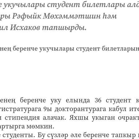
се укучылары студент билетлары ал
оры Рәфыйк Мөхәммәтшин һәм
ил Исхаков тапшырды.
енең беренче уку елында 36 студент к
истратурага 9ы докторантурага кабул ит
м стипендия алачак. Яхшы укыган очракт
 артырга мөмкин.
 студенты. Бу сүзләр әле беренче тапкыр