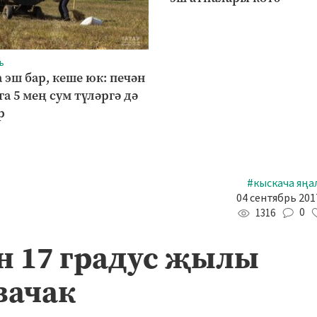
ь
 эш бар, кеше юк: печән
а 5 мең сум түләргә дә
р
#кыскача яңа
04 сентябрь 2017
0
1316
н 17 градус җылы
вачак