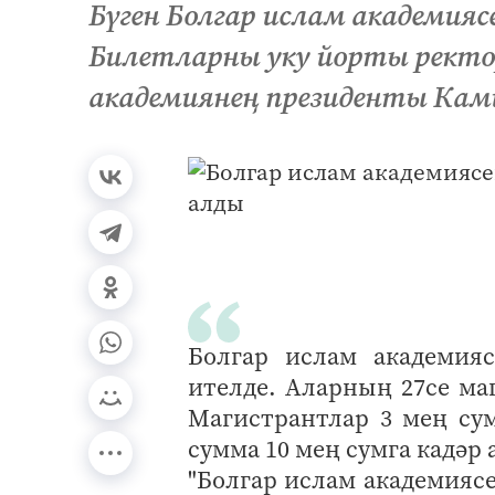
Бүген Болгар ислам академия
Билетларны уку йорты рект
академиянең президенты Кам
Болгар ислам академияс
ителде. Аларның 27се маг
Магистрантлар 3 мең су
сумма 10 мең сумга кадәр
"Болгар ислам академиясе