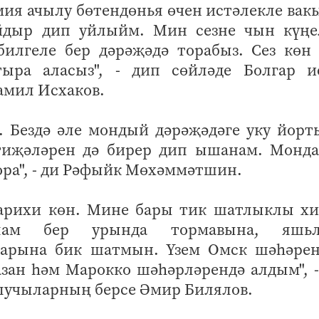
мия ачылу бөтендөнья өчен истәлекле вак
айдыр дип уйлыйм. Мин сезне чын күңе
билгеле бер дәрәҗәдә торабыз. Сез көн
тыра аласыз", - дип сөйләде Болгар и
амил Исхаков.
е. Бездә әле мондый дәрәҗәдәге уку йор
әтиҗәләрен дә бирер дип ышанам. Монда
тора", - ди Рәфыйк Мөхәммәтшин.
 тарихи көн. Мине бары тик шатлыклы хи
лам бер урында тормавына, яшьл
ларына бик шатмын. Үзем Омск шәһәрен
зан һәм Марокко шәһәрләрендә алдым", 
алучыларның берсе Әмир Билялов.