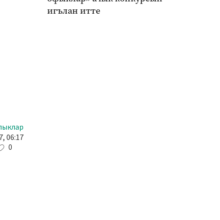
игълан итте
лыклар
, 06:17
0