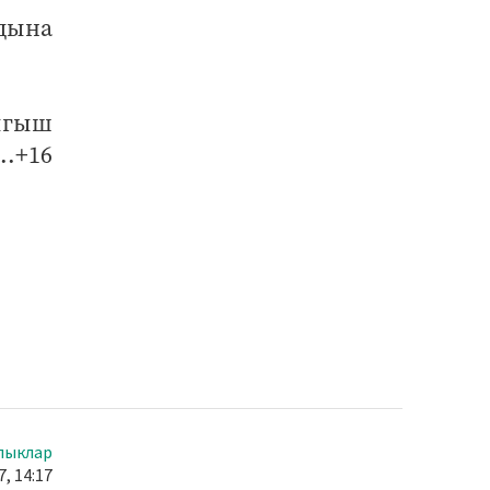
дына
чыгыш
.+16
лыклар
, 14:17