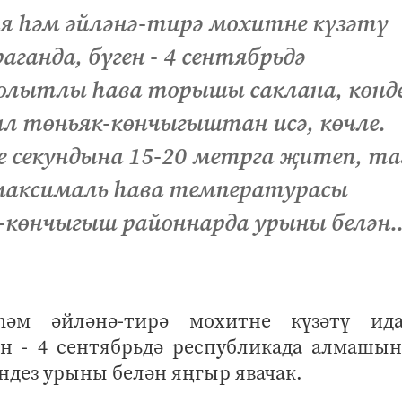
я һәм әйләнә-тирә мохитне күзәтү
ганда, бүген - 4 сентябрьдә
олытлы һава торышы саклана, көнд
ил төньяк-көнчыгыштан исә, көчле.
 секундына 15-20 метрга җитеп, т
е максималь һава температурасы
-көнчыгыш районнарда урыны белән..
һәм әйләнә-тирә мохитне күзәтү ида
ен - 4 сентябрьдә республикада алмашын
ндез урыны белән яңгыр явачак.