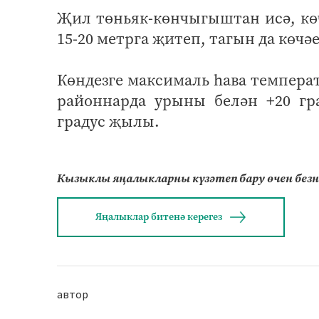
Җил төньяк-көнчыгыштан исә, кө
15-20 метрга җитеп, тагын да көчә
Көндезге максималь һава темпера
районнарда урыны белән +20 гра
градус җылы.
Кызыклы яңалыкларны күзәтеп бару өчен без
Яңалыклар битенә керегез
автор