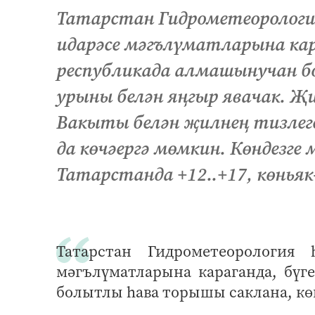
Татарстан Гидрометеорологи
идарәсе мәгълүматларына кара
республикада алмашынучан б
урыны белән яңгыр явачак. Җ
Вакыты белән җилнең тизлеге
да көчәергә мөмкин. Көндезг
Татарстанда +12..+17, көньяк
Татарстан Гидрометеорология 
мәгълүматларына караганда, бүг
болытлы һава торышы саклана, кө