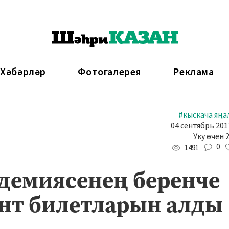
 Хәбәрләр
Фотогалерея
Реклама
#кыскача яңа
04 сентябрь 2017
Уку өчен 
0
1491
адемиясенең беренче
нт билетларын алды