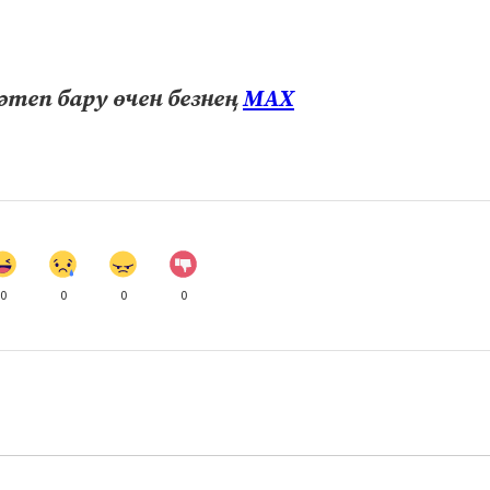
теп бару өчен безнең
МАХ
0
0
0
0