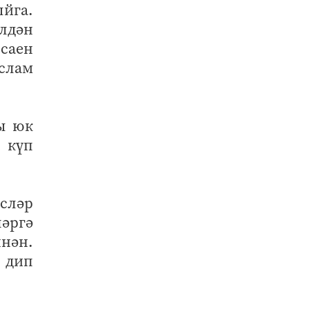
ыйга.
лдән
 саен
слам
ты юк
 күп
сләр
әргә
нән.
- дип