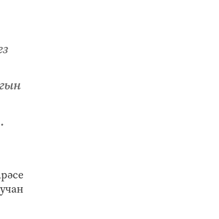
ез
агын
.
рәсе
учан