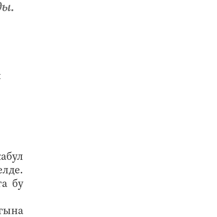
ды.
абул
елде.
а бу
 гына