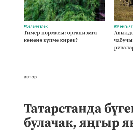
#Сәламәтлек
#Җәмгыят
Тимер нормасы: организмга
Авылда
көненә күпме кирәк?
чабучыг
ризала
автор
Татарстанда бүге
булачак, яңгыр я