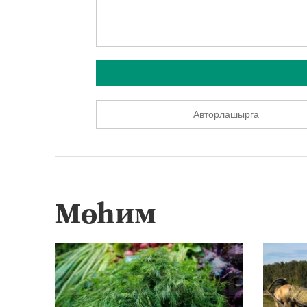
Авторлашырга
Мөһим