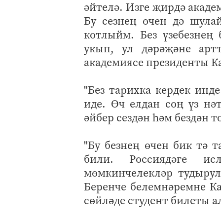
әйтелә. Изге җирдә акаде
Бу сезнең өчен дә шул
котлыйм. Без үзебезнең 
укып, ул дәрәҗәне арт
академиясе президенты К
"Без тарихка кердек инд
иде. Өч елдан соң үз н
әйбер сездән һәм бездән 
"Бу безнең өчен бик тә
били. Россиядәге ис
мөмкинчелекләр тудыру
Беренче белемнәремне Ка
сөйләде студент билеты 