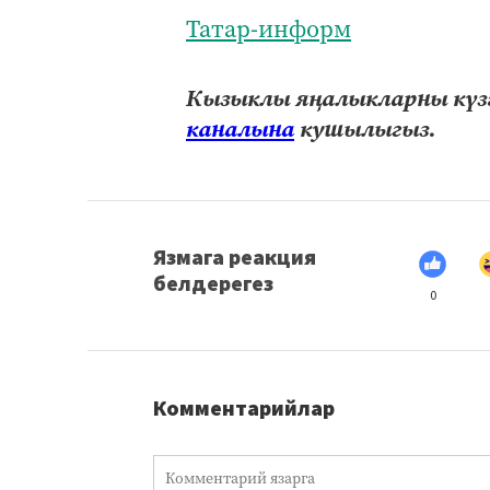
Татар-информ
Кызыклы яңалыкларны күзә
каналына
кушылыгыз.
Язмага реакция
белдерегез
0
Комментарийлар